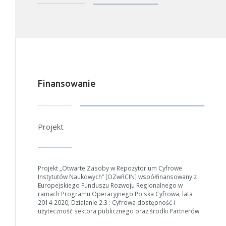
Finansowanie
Projekt
Projekt „Otwarte Zasoby w Repozytorium Cyfrowe
Instytutów Naukowych” [OZwRCIN] współfinansowany z
Europejskiego Funduszu Rozwoju Regionalnego w
ramach Programu Operacyjnego Polska Cyfrowa, lata
2014-2020, Działanie 2.3 : Cyfrowa dostępność i
W zależności od ilości danych do przetworzenia generowanie pliku
użyteczność sektora publicznego oraz środki Partnerów
może się wydłużyć.