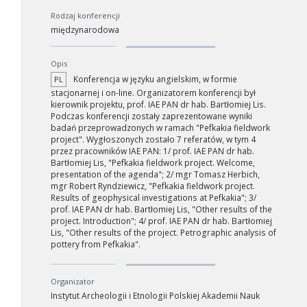
Rodzaj konferencji
międzynarodowa
Opis
Konferencja w języku angielskim, w formie
PL
stacjonarnej i on-line. Organizatorem konferencji był
kierownik projektu, prof. IAE PAN dr hab. Bartłomiej Lis.
Podczas konferencji zostały zaprezentowane wyniki
badań przeprowadzonych w ramach "Pefkakia fieldwork
project". Wygłoszonych zostało 7 referatów, w tym 4
przez pracowników IAE PAN: 1/ prof. IAE PAN dr hab.
Bartłomiej Lis, "Pefkakia fieldwork project. Welcome,
presentation of the agenda"; 2/ mgr Tomasz Herbich,
mgr Robert Ryndziewicz, "Pefkakia fieldwork project.
Results of geophysical investigations at Pefkakia"; 3/
prof. IAE PAN dr hab. Bartłomiej Lis, "Other results of the
project. Introduction"; 4/ prof. IAE PAN dr hab. Bartłomiej
Lis, "Other results of the project. Petrographic analysis of
pottery from Pefkakia".
Organizator
Instytut Archeologii i Etnologii Polskiej Akademii Nauk