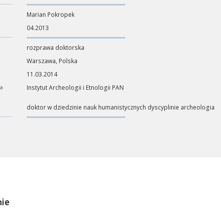
Marian Pokropek
04.2013
rozprawa doktorska
Warszawa, Polska
11.03.2014
ca
Instytut Archeologii i Etnologii PAN
doktor w dziedzinie nauk humanistycznych dyscyplinie archeologia
ości od ilości danych do przetworzenia generowanie pliku może się 
nerowanie trwa zbyt długo można ograniczyć dane np. zmniejszając za
ie
Anuluj