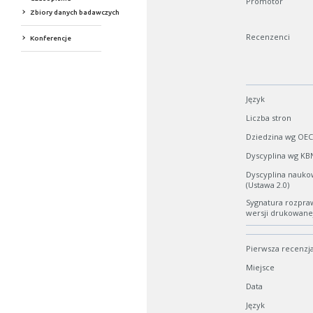
Promotor
Zbiory danych badawczych
Recenzenci
Konferencje
Język
Liczba stron
Dziedzina wg OE
Dyscyplina wg KB
Dyscyplina nauko
(Ustawa 2.0)
Sygnatura rozpra
wersji drukowane
Pierwsza recenzj
Miejsce
Data
Język