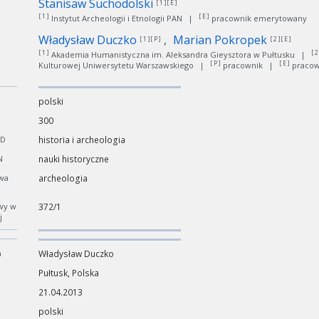
Stanisaw Suchodolski
[ 1 ][ E ]
[ 1 ]
[ E ]
Instytut Archeologii i Etnologii PAN
|
pracownik emerytowany
Władysław Duczko
Marian Pokropek
[ 1 ][ P ]
[ 2 ][ E ]
[ 1 ]
[ 2
Akademia Humanistyczna im. Aleksandra Gieysztora w Pułtusku
|
[ P ]
[ E ]
Kulturowej Uniwersytetu Warszawskiego
|
pracownik
|
pracow
polski
300
CD
historia i archeologia
N
nauki historyczne
wa
archeologia
wy w
372/1
j
a
Władysław Duczko
Pułtusk, Polska
21.04.2013
polski