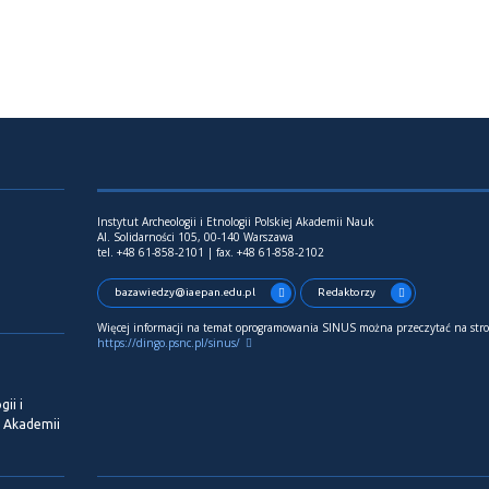
Instytut Archeologii i Etnologii Polskiej Akademii Nauk
Al. Solidarności 105, 00-140 Warszawa
tel. +48 61-858-2101 | fax. +48 61-858-2102
bazawiedzy@iaepan.edu.pl
Redaktorzy
Więcej informacji na temat oprogramowania SINUS można przeczytać na stro
https://dingo.psnc.pl/sinus/
ii i
j Akademii