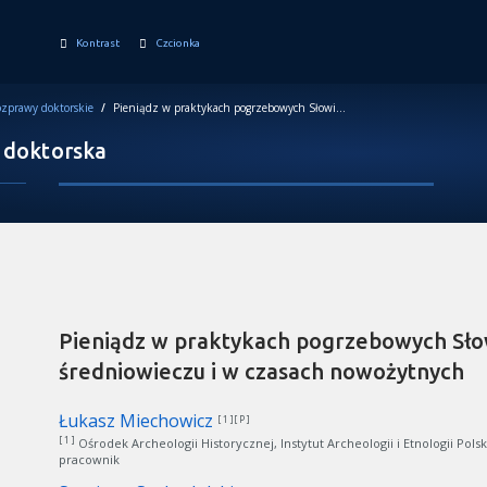
Kontrast
Czcionka
zprawy doktorskie
/
Pieniądz w praktykach pogrzebowych Słowian Wschodnich w średniowieczu i w czasach nowożytnych
 doktorska
Pieniądz w praktykach pogrzebowych Sł
średniowieczu i w czasach nowożytnych
Łukasz Miechowicz
[ 1 ][ P ]
[ 1 ]
Ośrodek Archeologii Historycznej, Instytut Archeologii i Etnologii Pol
pracownik