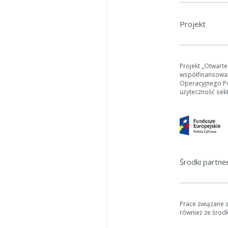
Projekt
Projekt „Otwart
współfinansowa
Operacyjnego Pol
użyteczność sek
Środki partn
Prace związane 
również ze środ