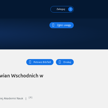
Zaloguj
Zgłoś uwagę
Pobierz BibTeX
Drukuj
owian Wschodnich w
[ P ]
skiej Akademii Nauk
|