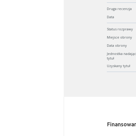
Druga recenzja
Data
Status rozprawy
Miejsce obrony
Data obrony
Jednostka nadają
tytuł
Uzyskany tytuł
W zależn
Jeśli ge
Finansowan