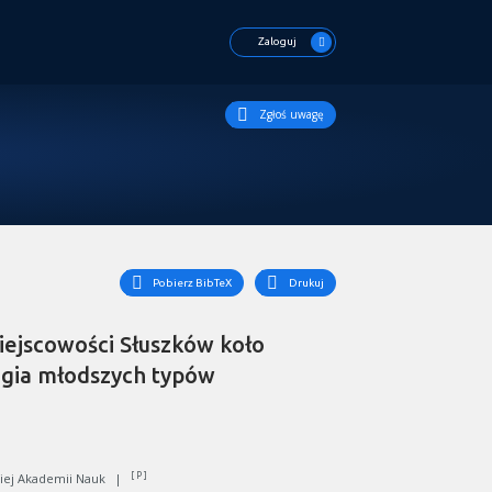
Zaloguj
Zgłoś uwagę
Pobierz BibTeX
Drukuj
ejscowości Słuszków koło
logia młodszych typów
[ P ]
skiej Akademii Nauk
|