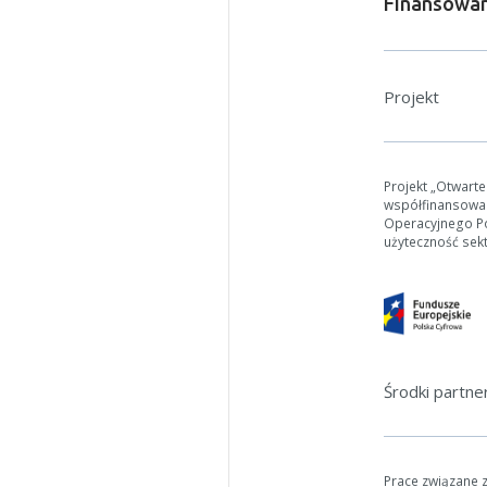
Finansowan
Projekt
Projekt „Otwart
współfinansowa
Operacyjnego Pol
użyteczność sek
Środki partn
Prace związane 