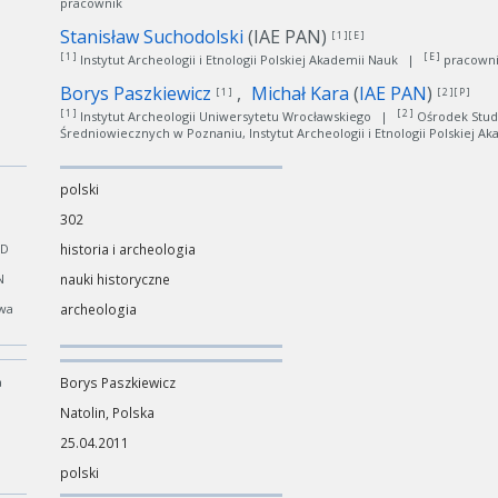
pracownik
Stanisław Suchodolski
(IAE PAN)
[ 1 ][ E ]
[ 1 ]
[ E ]
Instytut Archeologii i Etnologii Polskiej Akademii Nauk
|
pracown
Borys Paszkiewicz
Michał Kara
(
IAE PAN
)
[ 1 ]
[ 2 ][ P ]
[ 1 ]
[ 2 ]
Instytut Archeologii Uniwersytetu Wrocławskiego
|
Ośrodek Stud
Średniowiecznych w Poznaniu, Instytut Archeologii i Etnologii Polskiej A
polski
302
CD
historia i archeologia
N
nauki historyczne
wa
archeologia
a
Borys Paszkiewicz
Natolin, Polska
25.04.2011
polski