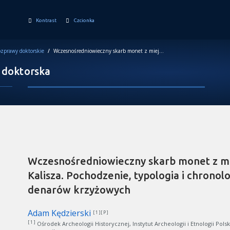
Kontrast
Czcionka
zprawy doktorskie
/
Wczesnośredniowieczny skarb monet z miejscowości Słuszków koło Kalisza. Pochodzenie, typologia i chronologia młodszych typów denarów krzyżowych
 doktorska
Wczesnośredniowieczny skarb monet z mi
Kalisza. Pochodzenie, typologia i chrono
denarów krzyżowych
Adam Kędzierski
[ 1 ][ P ]
[ 1 ]
Ośrodek Archeologii Historycznej, Instytut Archeologii i Etnologii Pol