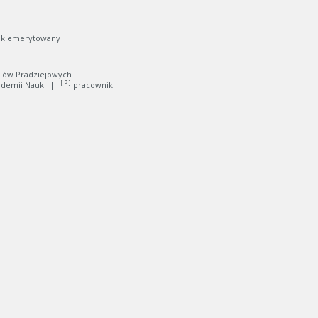
ik emerytowany
iów Pradziejowych i
[ P ]
kademii Nauk
|
pracownik