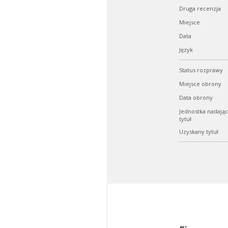
Druga recenzja
Miejsce
Data
Język
Status rozprawy
Miejsce obrony
Data obrony
Jednostka nadają
tytuł
Uzyskany tytuł
W zależn
Jeśli ge