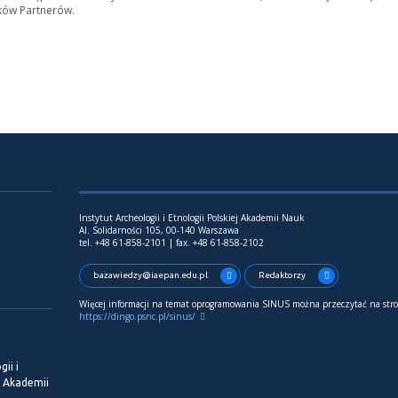
ków Partnerów.
Instytut Archeologii i Etnologii Polskiej Akademii Nauk
Al. Solidarności 105, 00-140 Warszawa
tel. +48 61-858-2101 | fax. +48 61-858-2102
bazawiedzy@iaepan.edu.pl
Redaktorzy
Więcej informacji na temat oprogramowania SINUS można przeczytać na stro
https://dingo.psnc.pl/sinus/
ii i
j Akademii