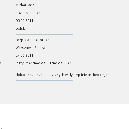
Michał Kara
Poznań, Polska
06.06.2011
polski
rozprawa doktorska
Warszawa, Polska
27.06.2011
ca
Instytut Archeologii i Etnologii PAN
doktor nauk humanistycznych w dyscyplinie archeologia
ości od ilości danych do przetworzenia generowanie pliku może się 
nerowanie trwa zbyt długo można ograniczyć dane np. zmniejszając za