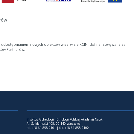
erów
z udostępnianiem nowych obiektów w serwisie RCIN, dofinansowywane są
ków Partnerów.
Instytut Archeologii i Etnologii Polskiej Akademii Nauk
Al. Solidarności 105, 00-140 Warszawa
tel. +48 61-858-2101 | fax. +48 61-858-2102