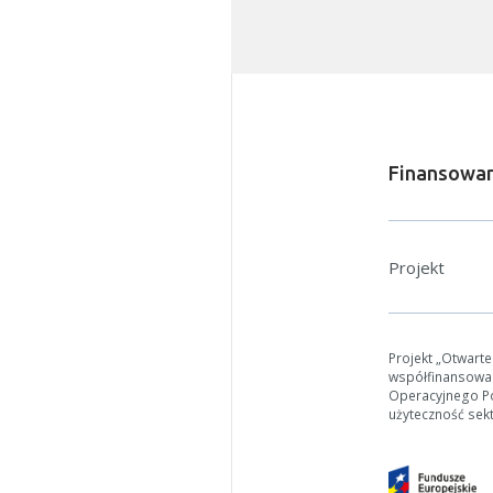
W zależn
Jeśli ge
Finansowan
Projekt
Projekt „Otwart
współfinansowa
Operacyjnego Pol
użyteczność sek