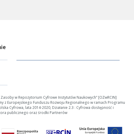
ości od ilości danych do przetworzenia generowanie pliku może się 
nerowanie trwa zbyt długo można ograniczyć dane np. zmniejszając za
Anuluj
ie
e Zasoby w Repozytorium Cyfrowe Instytutów Naukowych” [OZwRCIN]
ny z Europejskiego Funduszu Rozwoju Regionalnego w ramach Programu
ska Cyfrowa, lata 2014-2020, Działanie 2.3 : Cyfrowa dostępność i
tora publicznego oraz środki Partnerów