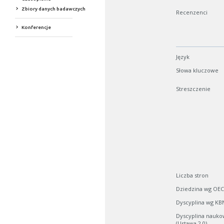
Zbiory danych badawczych
Recenzenci
Konferencje
Język
Słowa kluczowe
Streszczenie
Liczba stron
Dziedzina wg OE
Dyscyplina wg KB
Dyscyplina nauko
(Ustawa 2.0)