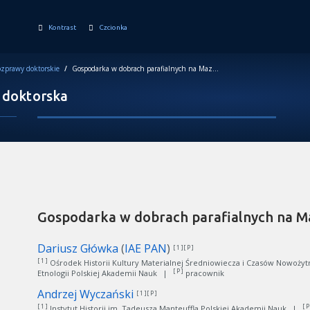
Kontrast
Czcionka
zprawy doktorskie
/
Gospodarka w dobrach parafialnych na Mazowszu w XVI-XVIII w.
 doktorska
Gospodarka w dobrach parafialnych na Ma
Dariusz Główka
(
IAE PAN
)
[ 1 ][ P ]
[ 1 ]
Ośrodek Historii Kultury Materialnej Średniowiecza i Czasów Nowożytny
[ P ]
Etnologii Polskiej Akademii Nauk
|
pracownik
Andrzej Wyczański
[ 1 ][ P ]
[ 1 ]
[ P
Instytut Historii im. Tadeusza Manteuffla Polskiej Akademii Nauk
|