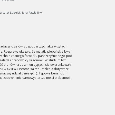
rsytet Lubelski Jana Pawła II w
daczy dziejów gospodarczych akta wizytacji
. Rozprawa ukazała, że majątki plebańskie były
wszechnie znanego folwarku pańszczyźnianego pod
zeladź i pracownicy sezonowi. W studium tym
ość plonów na tle zmieniających się uwarunkowań
w XVIII w.). Istotne sa też ustalenia dotyczące
znaczny udział dziesięcin). Typowe beneficjum
 na zapewnienie samowystarczalności plebanowi i