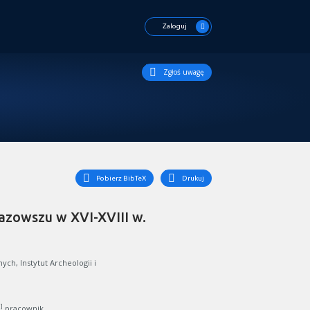
Zaloguj
Zgłoś uwagę
Pobierz BibTeX
Drukuj
zowszu w XVI-XVIII w.
ch, Instytut Archeologii i
 ]
pracownik