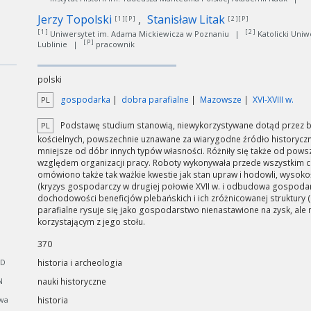
Jerzy Topolski
Stanisław Litak
[ 1 ][ P ]
[ 2 ][ P ]
[ 1 ]
[ 2 ]
Uniwersytet im. Adama Mickiewicza w Poznaniu
|
Katolicki Uniwe
[ P ]
Lublinie
|
pracownik
polski
gospodarka
dobra parafialne
Mazowsze
XVI-XVIII w.
PL
Podstawę studium stanowią, niewykorzystywane dotąd przez ba
PL
kościelnych, powszechnie uznawane za wiarygodne źródło historyczne
mniejsze od dóbr innych typów własności. Różniły się także od po
względem organizacji pracy. Roboty wykonywała przede wszystkim c
omówiono także tak ważkie kwestie jak stan upraw i hodowli, wysok
(kryzys gospodarczy w drugiej połowie XVII w. i odbudowa gospodarki 
dochodowości beneficjów plebańskich i ich zróżnicowanej struktury (
parafialne rysuje się jako gospodarstwo nienastawione na zysk, ale
korzystającym z jego stołu.
370
CD
historia i archeologia
N
nauki historyczne
wa
historia