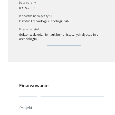
Data obrony
09.05.2017
W zależności od ilości danych do przetworzenia generowanie pliku
Jednostka nadająca tytuł
może się wydłużyć.
Instytut Archeologii i Etnologii PAN
Jeśli generowanie trwa zbyt długo można ograniczyć dane np.
Uzyskany tytuł
zmniejszając zakres lat.
doktor w dziedzinie nauk humanistycznych dyscyplinie
archeologia
Anuluj
Finansowanie
Projekt