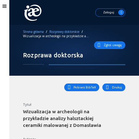
Zaloguj
Strona główna
/
Rozprawy doktorskie
/
Wizualizacja w archeologii na przykładzie analizy halsztackiej ceramiki malowanej z Domasławia
Zgłoś uwagę
Rozprawa doktorska
Pobierz BibTeX
Drukuj
Tytuł
Wizualizacja w archeologii na
przykładzie analizy halsztackiej
ceramiki malowanej z Domasławia
Autorzy