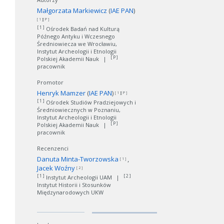
Małgorzata Markiewicz
(
IAE PAN
)
[ 1 ][ P ]
[ 1 ]
Ośrodek Badań nad Kulturą
Późnego Antyku i Wczesnego
Średniowiecza we Wrocławiu,
Instytut Archeologii i Etnologii
[ P ]
Polskiej Akademii Nauk
|
pracownik
Promotor
Henryk Mamzer
(
IAE PAN
)
[ 1 ][ P ]
[ 1 ]
Ośrodek Studiów Pradziejowych i
Średniowiecznych w Poznaniu,
Instytut Archeologii i Etnologii
[ P ]
Polskiej Akademii Nauk
|
pracownik
Recenzenci
Danuta Minta-Tworzowska
[ 1 ]
Jacek Woźny
[ 2 ]
[ 1 ]
[ 2 ]
Instytut Archeologii UAM
|
Instytut Historii i Stosunków
Międzynarodowych UKW