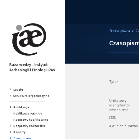
Strona główna
/
Cz
Czasopis
Baza wiedzy - Instytut
Archeologii i Etnologii PAN
Tytuł
Ludzie
Struktura organizacyjna
Unikatowy
identyfikator
Publikacje
czasopisma
Publikacje IAE PAN
ISSN
Rozprawy habilitacyjne
Aktualna punktacj
Rozprawy doktorskie
Raporty
Czasopisma