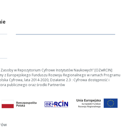
ie
ości od ilości danych do przetworzenia generowanie pliku może się 
nerowanie trwa zbyt długo można ograniczyć dane np. zmniejszając za
e Zasoby w Repozytorium Cyfrowe Instytutów Naukowych” [OZwRCIN]
ny z Europejskiego Funduszu Rozwoju Regionalnego w ramach Programu
Anuluj
ska Cyfrowa, lata 2014-2020, Działanie 2.3 : Cyfrowa dostępność i
tora publicznego oraz środki Partnerów
erów