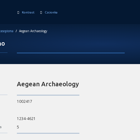
Kontrast
Czcionka
asopisma
/
Aegean Archaeology
mo
Aegean Archaeology
1002417
1234-4621
a
5