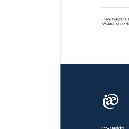
Prace związane 
również ze środ
Nazwa projektu