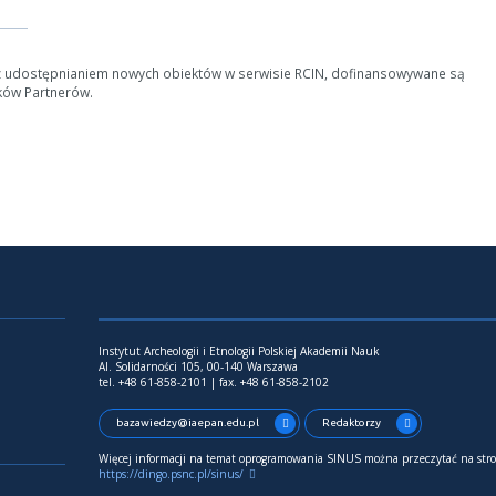
z udostępnianiem nowych obiektów w serwisie RCIN, dofinansowywane są
ków Partnerów.
Instytut Archeologii i Etnologii Polskiej Akademii Nauk
Al. Solidarności 105, 00-140 Warszawa
tel. +48 61-858-2101 | fax. +48 61-858-2102
bazawiedzy@iaepan.edu.pl
Redaktorzy
Więcej informacji na temat oprogramowania SINUS można przeczytać na stro
https://dingo.psnc.pl/sinus/