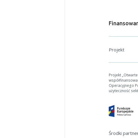
Finansowan
Projekt
W zależn
Jeśli ge
Projekt „Otwart
współfinansowa
Operacyjnego Pol
użyteczność sek
Środki partn