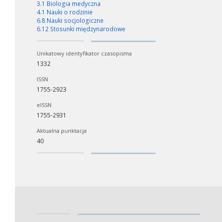
3.1 Biologia medyczna
4.1 Nauki o rodzinie
6.8 Nauki socjologiczne
6.12 Stosunki międzynarodowe
Unikatowy identyfikator czasopisma
1332
ISSN
1755-2923
eISSN
1755-2931
Aktualna punktacja
40