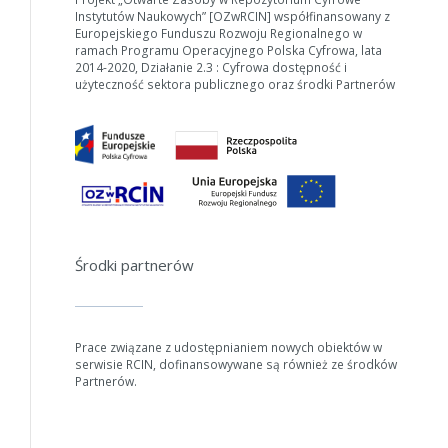
Instytutów Naukowych” [OZwRCIN] współfinansowany z
W zależności od ilości danych do przetworzenia generowanie pliku
Europejskiego Funduszu Rozwoju Regionalnego w
może się wydłużyć.
ramach Programu Operacyjnego Polska Cyfrowa, lata
2014-2020, Działanie 2.3 : Cyfrowa dostępność i
Jeśli generowanie trwa zbyt długo można ograniczyć dane np.
użyteczność sektora publicznego oraz środki Partnerów
zmniejszając zakres lat.
Anuluj
Środki partnerów
Prace związane z udostępnianiem nowych obiektów w
serwisie RCIN, dofinansowywane są również ze środków
Partnerów.