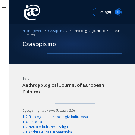
Zaloguj
Strona główna
/
Czasopisma
/
Anthropological Journal of European
Cultures
Czasopismo
Tytuł
Anthropological Journal of European
Cultures
Dyscypliny naukowe (Ustawa 2.0)
1.2 Etnologia i antropologia kulturowa
1.4 Historia
1.7 Nauki o kulturze i religii
2.1 Architektura i urbanistyka