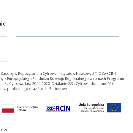
nerowanie trwa zbyt długo można ograniczyć dane np. zmniejszając za
Anuluj
ie
e Zasoby w Repozytorium Cyfrowe Instytutów Naukowych” [OZwRCIN]
ny z Europejskiego Funduszu Rozwoju Regionalnego w ramach Programu
ska Cyfrowa, lata 2014-2020, Działanie 2.3 : Cyfrowa dostępność i
tora publicznego oraz środki Partnerów
erów