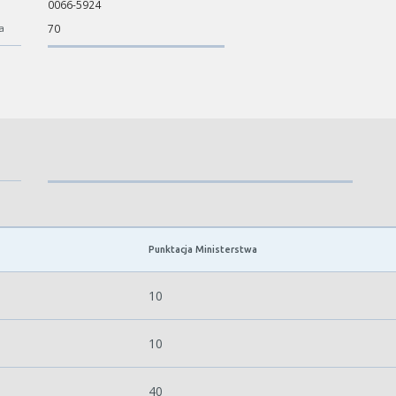
0066-5924
a
70
Punktacja Ministerstwa
10
10
40