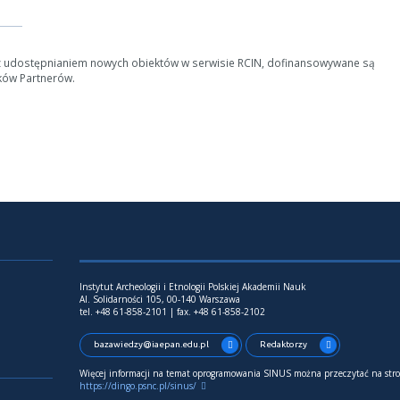
z udostępnianiem nowych obiektów w serwisie RCIN, dofinansowywane są
ków Partnerów.
Instytut Archeologii i Etnologii Polskiej Akademii Nauk
Al. Solidarności 105, 00-140 Warszawa
tel. +48 61-858-2101 | fax. +48 61-858-2102
bazawiedzy@iaepan.edu.pl
Redaktorzy
Więcej informacji na temat oprogramowania SINUS można przeczytać na stro
https://dingo.psnc.pl/sinus/