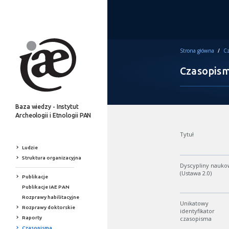
Strona główna
/
Cz
Czasopis
Baza wiedzy - Instytut
Archeologii i Etnologii PAN
Tytuł
Ludzie
Struktura organizacyjna
Dyscypliny nauk
(Ustawa 2.0)
Publikacje
Publikacje IAE PAN
Rozprawy habilitacyjne
Unikatowy
Rozprawy doktorskie
identyfikator
Raporty
czasopisma
Czasopisma