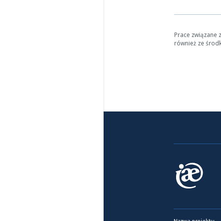
Prace związane 
również ze środ
Nazwa projektu