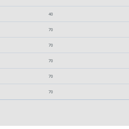
40
70
70
70
70
70
ości od ilości danych do przetworzenia generowanie pliku może się 