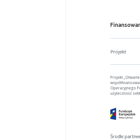
Jeśli ge
Finansowan
Projekt
Projekt „Otwart
współfinansowa
Operacyjnego Pol
użyteczność sek
Środki partn