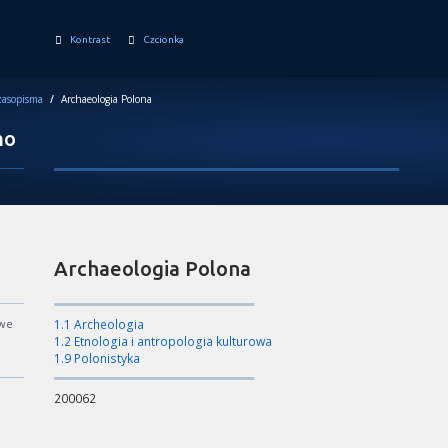
Kontrast
Czcionka
asopisma
/
Archaeologia Polona
mo
Archaeologia Polona
owe
1.1 Archeologia
1.2 Etnologia i antropologia kulturowa
1.9 Polonistyka
200062