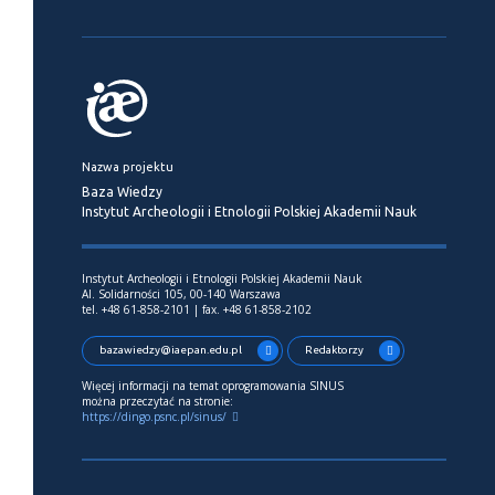
Nazwa projektu
Baza Wiedzy
Instytut Archeologii i Etnologii Polskiej Akademii Nauk
Instytut Archeologii i Etnologii Polskiej Akademii Nauk
Al. Solidarności 105, 00-140 Warszawa
tel. +48 61-858-2101 | fax. +48 61-858-2102
bazawiedzy@iaepan.edu.pl
Redaktorzy
Więcej informacji na temat oprogramowania SINUS
można przeczytać na stronie:
https://dingo.psnc.pl/sinus/