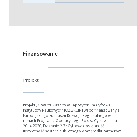
Finansowanie
Projekt
Projekt „Otwarte Zasoby w Repozytorium Cyfrowe
Instytutów Naukowych” [OZwRCIN] współfinansowany z
Europejskiego Funduszu Rozwoju Regionalnego w
ramach Programu Operacyjnego Polska Cyfrowa, lata
2014-2020, Działanie 2.3 : Cyfrowa dostępność i
W zależności od ilości danych do przetworzenia generowanie pliku
użyteczność sektora publicznego oraz środki Partnerów
może się wydłużyć.