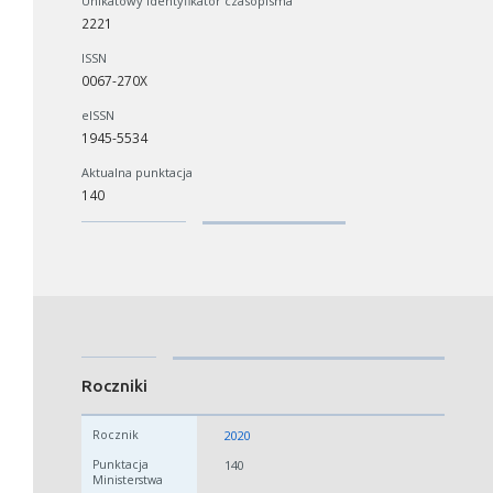
Unikatowy identyfikator czasopisma
2221
ISSN
0067-270X
eISSN
1945-5534
Aktualna punktacja
140
Roczniki
2020
140