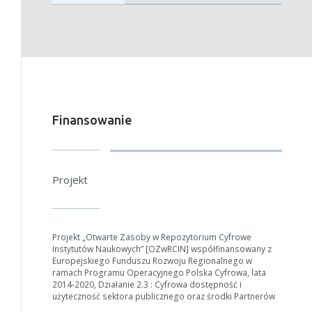
Finansowanie
Projekt
Projekt „Otwarte Zasoby w Repozytorium Cyfrowe
Instytutów Naukowych” [OZwRCIN] współfinansowany z
Europejskiego Funduszu Rozwoju Regionalnego w
ramach Programu Operacyjnego Polska Cyfrowa, lata
2014-2020, Działanie 2.3 : Cyfrowa dostępność i
W zależności od ilości danych do przetworzenia generowanie pliku
użyteczność sektora publicznego oraz środki Partnerów
może się wydłużyć.