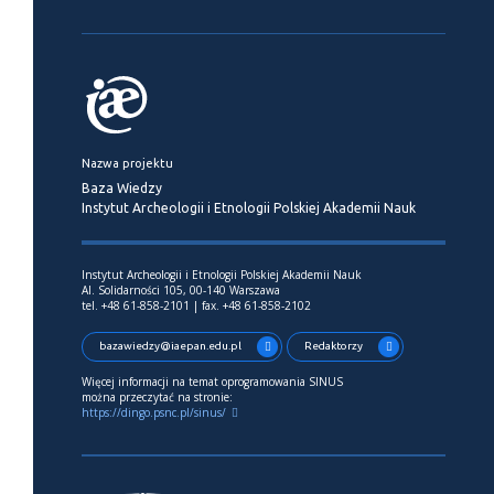
Nazwa projektu
Baza Wiedzy
Instytut Archeologii i Etnologii Polskiej Akademii Nauk
Instytut Archeologii i Etnologii Polskiej Akademii Nauk
Al. Solidarności 105, 00-140 Warszawa
tel. +48 61-858-2101 | fax. +48 61-858-2102
bazawiedzy@iaepan.edu.pl
Redaktorzy
Więcej informacji na temat oprogramowania SINUS
można przeczytać na stronie:
https://dingo.psnc.pl/sinus/