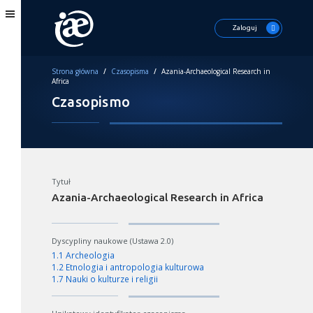
Zaloguj
Strona główna
/
Czasopisma
/
Azania-Archaeological Research in
Africa
Czasopismo
Tytuł
Azania-Archaeological Research in Africa
Dyscypliny naukowe (Ustawa 2.0)
1.1 Archeologia
1.2 Etnologia i antropologia kulturowa
1.7 Nauki o kulturze i religii