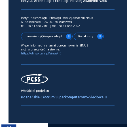
Instytut Archeologii i Etnologii Polskiej Akademii Nauk
Instytut Archeologii i Etnologii Polskiej Akademii Nauk
Al. Solidarności 105, 00-140 Warszawa
tel. +48 61-858-2101 | fax. +48 61-858-2102
bazawiedzy@iaepan.edu.pl
Redaktorzy
Więcej informacji na temat oprogramowania SINUS
można przeczytać na stronie:
https://dingo.psnc.pl/sinus/
Właściciel projektu
Poznańskie Centrum Superkomputerowo-Sieciowe