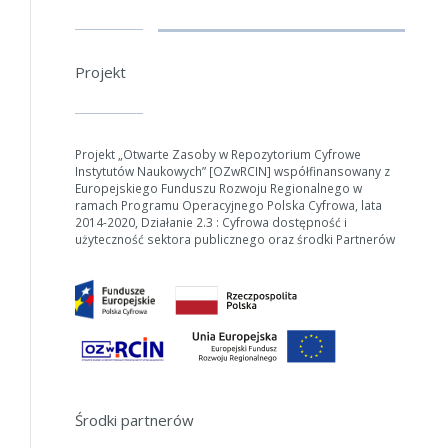
Projekt
Projekt „Otwarte Zasoby w Repozytorium Cyfrowe
Instytutów Naukowych” [OZwRCIN] współfinansowany z
Europejskiego Funduszu Rozwoju Regionalnego w
ramach Programu Operacyjnego Polska Cyfrowa, lata
2014-2020, Działanie 2.3 : Cyfrowa dostępność i
użyteczność sektora publicznego oraz środki Partnerów
W zależności od ilości danych do przetworzenia generowanie pliku
może się wydłużyć.
Jeśli generowanie trwa zbyt długo można ograniczyć dane np.
zmniejszając zakres lat.
Środki partnerów
Anuluj