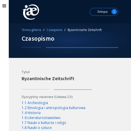
Zaloguj
Strona główna
/
Czasopisma
/
Byzantinische Zeitschrift
Czasopismo
Tytuł
Byzantinische Zeitschrift
Dyscypliny naukowe (Ustawa 2.0)
1.1 Archeologia
1.2 Etnologia i antropologia kulturowa
1.4 Historia
1.6 Literaturoznawstwo
1.7 Nauki o kulturze i religii
1.8 Nauki o sztuce