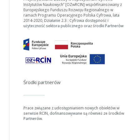
Instytutów Naukowych” [OZwRCIN] współfinansowany z
W zależności od ilości danych do przetworzenia generowanie pliku
Europejskiego Funduszu Rozwoju Regionalnego w
może się wydłużyć.
ramach Programu Operacyjnego Polska Cyfrowa, lata
2014-2020, Działanie 2.3 : Cyfrowa dostępność i
Jeśli generowanie trwa zbyt długo można ograniczyć dane np.
użyteczność sektora publicznego oraz środki Partnerów
zmniejszając zakres lat.
Anuluj
Środki partnerów
Prace związane z udostępnianiem nowych obiektów w
serwisie RCIN, dofinansowywane są również ze środków
Partnerów.