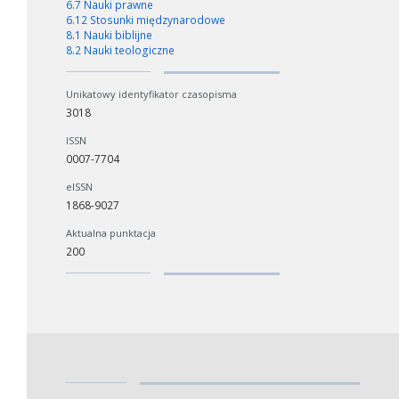
6.7 Nauki prawne
6.12 Stosunki międzynarodowe
8.1 Nauki biblijne
8.2 Nauki teologiczne
Unikatowy identyfikator czasopisma
3018
ISSN
0007-7704
eISSN
1868-9027
Aktualna punktacja
200