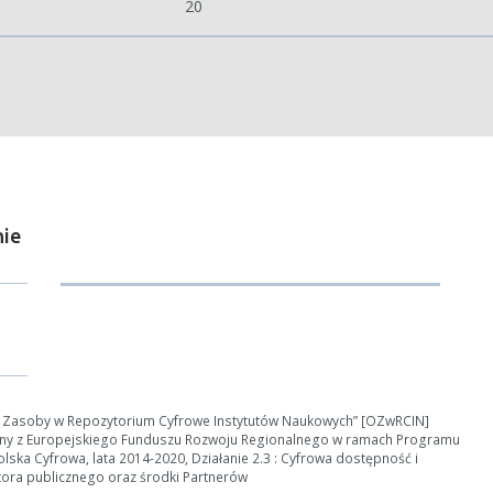
20
ie
ości od ilości danych do przetworzenia generowanie pliku może się 
nerowanie trwa zbyt długo można ograniczyć dane np. zmniejszając za
Anuluj
e Zasoby w Repozytorium Cyfrowe Instytutów Naukowych” [OZwRCIN]
ny z Europejskiego Funduszu Rozwoju Regionalnego w ramach Programu
ska Cyfrowa, lata 2014-2020, Działanie 2.3 : Cyfrowa dostępność i
tora publicznego oraz środki Partnerów