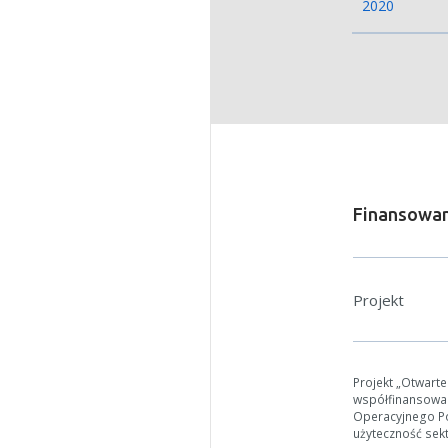
2020
Finansowan
W zależn
Projekt
Jeśli ge
Projekt „Otwart
współfinansowa
Operacyjnego Pol
użyteczność sek