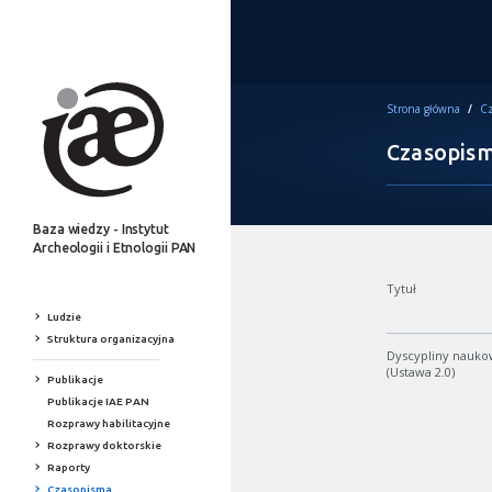
Strona główna
/
Cz
Czasopis
Baza wiedzy - Instytut
Archeologii i Etnologii PAN
Tytuł
Ludzie
Struktura organizacyjna
Dyscypliny nauk
(Ustawa 2.0)
Publikacje
Publikacje IAE PAN
Rozprawy habilitacyjne
Rozprawy doktorskie
Raporty
Czasopisma