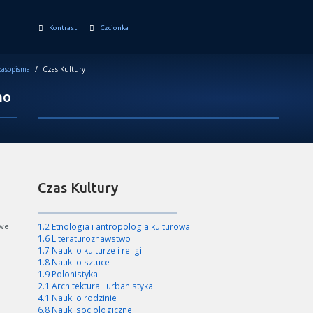
Kontrast
Czcionka
asopisma
/
Czas Kultury
mo
Czas Kultury
owe
1.2 Etnologia i antropologia kulturowa
1.6 Literaturoznawstwo
1.7 Nauki o kulturze i religii
1.8 Nauki o sztuce
1.9 Polonistyka
2.1 Architektura i urbanistyka
4.1 Nauki o rodzinie
6.8 Nauki socjologiczne