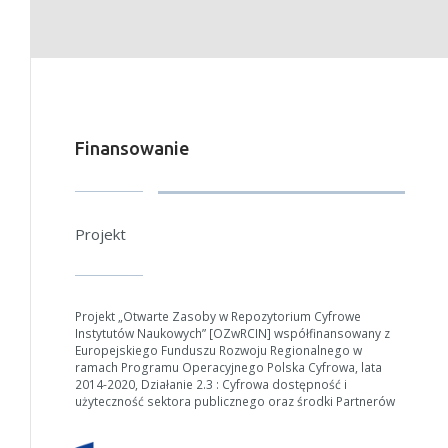
Finansowanie
Projekt
Projekt „Otwarte Zasoby w Repozytorium Cyfrowe
Instytutów Naukowych” [OZwRCIN] współfinansowany z
Europejskiego Funduszu Rozwoju Regionalnego w
ramach Programu Operacyjnego Polska Cyfrowa, lata
2014-2020, Działanie 2.3 : Cyfrowa dostępność i
użyteczność sektora publicznego oraz środki Partnerów
W zależności od ilości danych do przetworzenia generowanie pliku
może się wydłużyć.