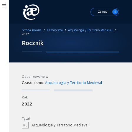
Zaloguj
Strona główna
/
Czasopisma
/
Arqueologia y Territorio Medieval
/
2022
Rocznik
Opublikowano w
Czasopismo:
Arqueologia y Territorio Medieval
Rok
2022
Tytuł
Arqueologia y Territorio Medieval
PL