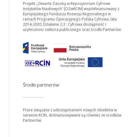
Projekt „Otwarte Zasoby w Repozytorium Cyfrowe
Instytutów Naukowych” [OZwRCIN] współfinansowany z
Europejskiego Funduszu Rozwoju Regionalnego w
ramach Programu Operacyjnego Polska Cyfrowa, lata
2014-2020, Działanie 2.3 : Cyfrowa dostępność i
użyteczność sektora publicznego oraz środki Partnerów
W zależności od ilości danych do przetworzenia generowanie pliku
może się wydłużyć.
Środki partnerów
Jeśli generowanie trwa zbyt długo można ograniczyć dane np.
zmniejszając zakres lat.
Prace związane z udostępnianiem nowych obiektów w
Anuluj
serwisie RCIN, dofinansowywane są również ze środków
Partnerów.