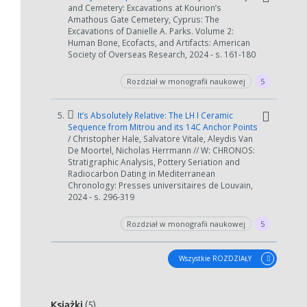
and Cemetery: Excavations at Kourion’s
Amathous Gate Cemetery, Cyprus: The
Excavations of Danielle A. Parks. Volume 2:
Human Bone, Ecofacts, and Artifacts: American
Society of Overseas Research, 2024 - s. 161-180
Rozdział w monografii naukowej
5
5.
It’s Absolutely Relative: The LH I Ceramic
Sequence from Mitrou and its 14C Anchor Points
/ Christopher Hale, Salvatore Vitale, Aleydis Van
De Moortel, Nicholas Herrmann // W: CHRONOS:
Stratigraphic Analysis, Pottery Seriation and
Radiocarbon Dating in Mediterranean
Chronology: Presses universitaires de Louvain,
2024 - s. 296-319
Rozdział w monografii naukowej
5
Wszystkie ROZDZIAŁY
Książki
(5)