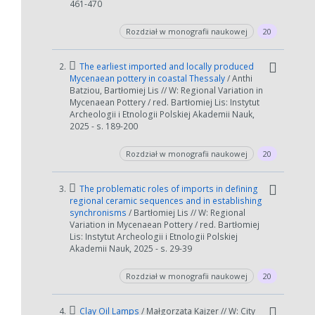
461-470
Rozdział w monografii naukowej
20
2.
The earliest imported and locally produced
Mycenaean pottery in coastal Thessaly
/ Anthi
Batziou, Bartłomiej Lis // W: Regional Variation in
Mycenaean Pottery / red. Bartłomiej Lis: Instytut
Archeologii i Etnologii Polskiej Akademii Nauk,
2025 - s. 189-200
Rozdział w monografii naukowej
20
3.
The problematic roles of imports in defining
regional ceramic sequences and in establishing
synchronisms
/ Bartłomiej Lis // W: Regional
Variation in Mycenaean Pottery / red. Bartłomiej
Lis: Instytut Archeologii i Etnologii Polskiej
Akademii Nauk, 2025 - s. 29-39
Rozdział w monografii naukowej
20
4.
Clay Oil Lamps
/ Małgorzata Kajzer // W: City