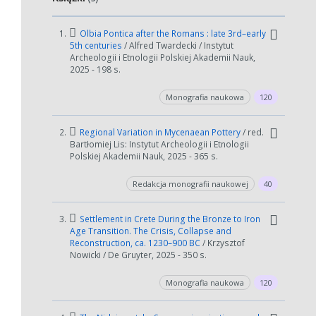
1.
Olbia Pontica after the Romans : late 3rd–early
5th centuries
/ Alfred Twardecki / Instytut
Archeologii i Etnologii Polskiej Akademii Nauk,
2025 - 198 s.
Monografia naukowa
120
2.
Regional Variation in Mycenaean Pottery
/ red.
Bartłomiej Lis: Instytut Archeologii i Etnologii
Polskiej Akademii Nauk, 2025 - 365 s.
Redakcja monografii naukowej
40
W zależności od ilości danych do przetworzenia generowanie pliku
może się wydłużyć.
3.
Settlement in Crete During the Bronze to Iron
Age Transition. The Crisis, Collapse and
Jeśli generowanie trwa zbyt długo można ograniczyć dane np.
Reconstruction, ca. 1230–900 BC
/ Krzysztof
zmniejszając zakres lat.
Nowicki / De Gruyter, 2025 - 350 s.
Anuluj
Monografia naukowa
120