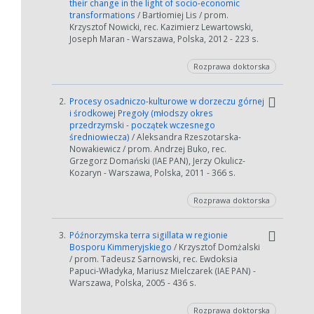
their change in the light of socio-economic
transformations
/ Bartłomiej Lis / prom.
Krzysztof Nowicki, rec. Kazimierz Lewartowski,
Joseph Maran - Warszawa, Polska, 2012 - 223 s.
Rozprawa doktorska
2.
Procesy osadniczo-kulturowe w dorzeczu górnej
i środkowej Pregoły (młodszy okres
przedrzymski - początek wczesnego
średniowiecza)
/ Aleksandra Rzeszotarska-
Nowakiewicz / prom. Andrzej Buko, rec.
Grzegorz Domański (IAE PAN), Jerzy Okulicz-
Kozaryn - Warszawa, Polska, 2011 - 366 s.
Rozprawa doktorska
3.
Późnorzymska terra sigillata w regionie
Bosporu Kimmeryjskiego
/ Krzysztof Domżalski
/ prom. Tadeusz Sarnowski, rec. Ewdoksia
Papuci-Władyka, Mariusz Mielczarek (IAE PAN) -
Warszawa, Polska, 2005 - 436 s.
Rozprawa doktorska