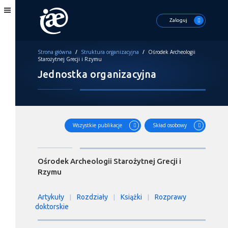
Zaloguj
Strona główna
/
Struktura organizacyjna
/
Ośrodek Archeologii
Starożytnej Grecji i Rzymu
Jednostka organizacyjna
Wszystkie publikacje
Skład osobowy
Ośrodek Archeologii Starożytnej Grecji i
Rzymu
Artykuły
Rozdziały
Książki
Rozprawy
|
|
|
doktorskie