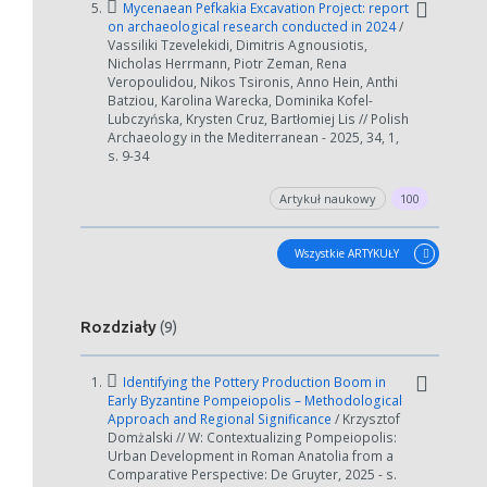
5.
Mycenaean Pefkakia Excavation Project: report
on archaeological research conducted in 2024
/
Vassiliki Tzevelekidi, Dimitris Agnousiotis,
Nicholas Herrmann, Piotr Zeman, Rena
Veropoulidou, Nikos Tsironis, Anno Hein, Anthi
Batziou, Karolina Warecka, Dominika Kofel-
Lubczyńska, Krysten Cruz, Bartłomiej Lis // Polish
Archaeology in the Mediterranean - 2025, 34, 1,
s. 9-34
Artykuł naukowy
100
Wszystkie ARTYKUŁY
Rozdziały
(9)
1.
Identifying the Pottery Production Boom in
Early Byzantine Pompeiopolis – Methodological
Approach and Regional Significance
/ Krzysztof
Domżalski // W: Contextualizing Pompeiopolis:
Urban Development in Roman Anatolia from a
Comparative Perspective: De Gruyter, 2025 - s.