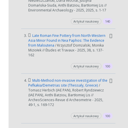
Niebieszczański, Daria Wochal, Justyna
Domańska-Siuda, Anthi Batziou, Bartłomiej Lis //
Environmental Archaeology - 2025, 2025, s. 1-17
Artykuł naukowy
140
3.
Late Roman Fine Pottery from North-Western
Asia Minor Found in Nea Paphos: The Evidence
from Maloutena
/ Krzysztof Domżalski, Monika
Miziołek // Études et Travaux - 2025, 38, s. 137-
162
Artykuł naukowy
100
4.
Multi-Method non-invasive investigation of the
Pefkakia/Demetrias site (Thessaly, Greece)
/
Tomasz Herbich (IAE PAN), Robert Ryndziewicz
(IAE PAN), Anthi Batziou, Bartłomiej Lis //
ArcheoSciences-Revue d Archeometrie - 2025,
49-1, s. 169-172
Artykuł naukowy
100