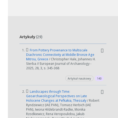
Artykuły
(29)
1.
From Pottery Provenance to Multiscale
Diachronic Connectivity at Middle Bronze Age
Mitrou, Greece
/ Christopher Hale, Johannes H.
Sterba // European Journal of Archaeology -
2025, 28, 3, s. 345-368
Artykuł naukowy
140
2.
Landscapes through Time:
Geoarchaeological Perspectives on Late
Holocene Changes at Pefkakia, Thessaly
/ Robert
Ryndziewicz (IAE PAN), Tomasz Herbich (IAE
PAN), Iwona Hildebrandt-Radke, Monika
Rzodkiewicz, Rena Veropoulidou, Jakub