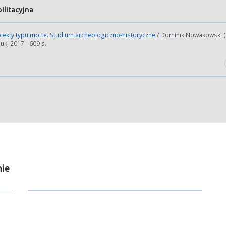
litacyjna
iekty typu motte. Studium archeologiczno-historyczne
/ Dominik Nowakowski (IA
k, 2017 - 609 s.
ie