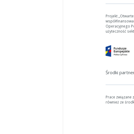
Projekt „Otwart
współfinansowa
Operacyjnego Pol
użyteczność sek
Środki partn
Prace związane 
również ze środ