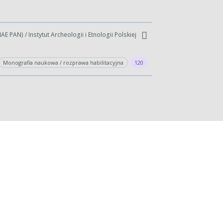
E PAN) / Instytut Archeologii i Etnologii Polskiej
Monografia naukowa / rozprawa habilitacyjna
120