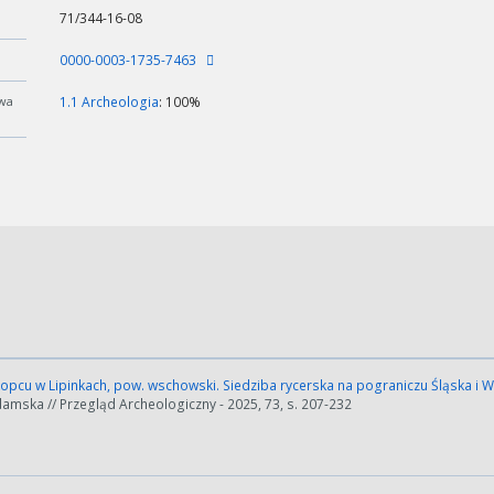
71/344-16-08
0000-0003-1735-7463
wa
1.1 Archeologia
: 100%
pcu w Lipinkach, pow. wschowski. Siedziba rycerska na pograniczu Śląska i W
mska // Przegląd Archeologiczny - 2025, 73, s. 207-232