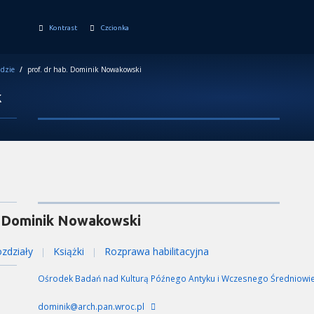
Kontrast
Czcionka
dzie
/
prof. dr hab. Dominik Nowakowski
k
Dominik Nowakowski
zdziały
Książki
Rozprawa habilitacyjna
|
|
Ośrodek Badań nad Kulturą Późnego Antyku i Wczesnego Średniowi
dominik@arch.pan.wroc.pl