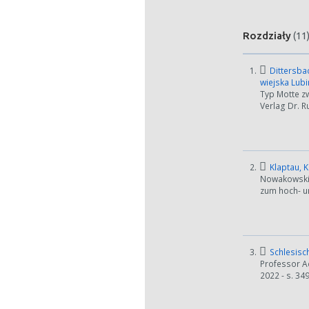
Rozdziały
(11
1.
Dittersba
wiejska Lubi
Typ Motte z
Verlag Dr. R
2.
Klaptau, K
Nowakowski 
zum hoch- un
3.
Schlesisc
Professor Ad
2022 - s. 34