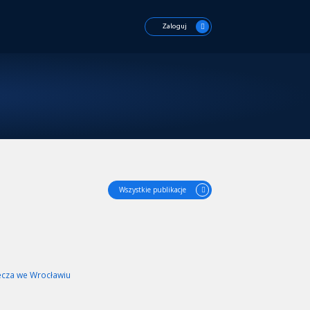
Zaloguj
Wszystkie publikacje
ecza we Wrocławiu