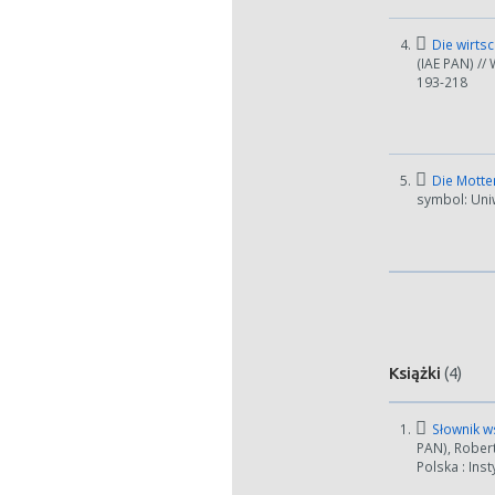
4.
Die wirtsc
(IAE PAN) //
193-218
5.
Die Motten
symbol: Uniw
W zależn
Książki
(4)
Jeśli ge
1.
Słownik ws
PAN), Rober
Polska : Inst