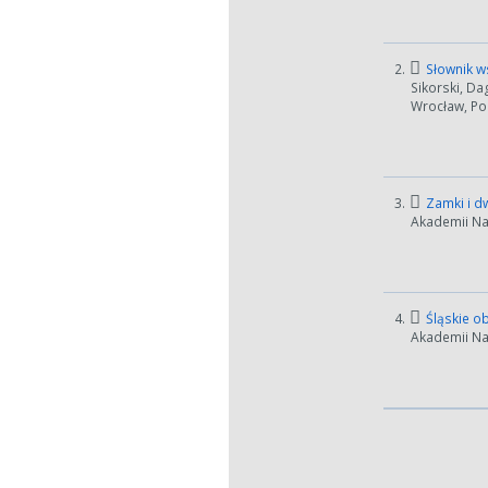
2.
Słownik ws
Sikorski, D
Wrocław, Pol
3.
Zamki i dw
Akademii Na
4.
Śląskie ob
Akademii Nau