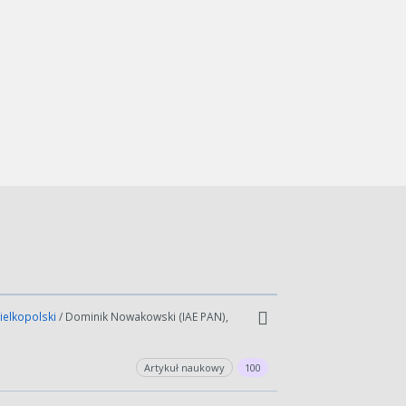
ielkopolski
/ Dominik Nowakowski (IAE PAN),
Artykuł naukowy
100