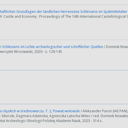
haftlichen Grundlagen der ländlichen Herrensitze Schlesiens im Spätmittelalter
 W: Castle and Economy : Proceedings of The 16th International Castellological
 Schlesiens im Lichte archäologischer und schriftlicher Quellen
/ Dominik Nowa
ersytet Wrocławski, 2020 - s. 129-145
ości od ilości danych do przetworzenia generowanie pliku może się 
nerowanie trwa zbyt długo można ograniczyć dane np. zmniejszając za
i śląskich w średniowieczu. T. 2, Powiat wołowski
/ Aleksander Paroń (IAE PAN)
Anuluj
t Sikorski, Dagmara Adamska, Agnieszka Latocha-Wites / red. Dominik Nowak
ytut Archeologii i Etnologii Polskiej Akademii Nauk, 2023 - 314 s.