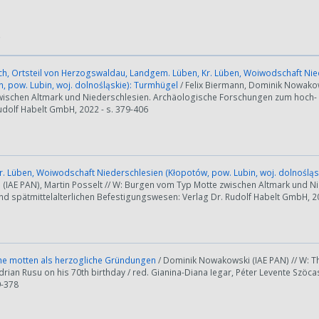
)
ch, Ortsteil von Herzogswaldau, Landgem. Lüben, Kr. Lüben, Woiwodschaft Ni
n, pow. Lubin, woj. dolnośląskie): Turmhügel
/ Felix Biermann, Dominik Nowakow
wischen Altmark und Niederschlesien. Archäologische Forschungen zum hoch- 
udolf Habelt GmbH, 2022 - s. 379-406
r. Lüben, Woiwodschaft Niederschlesien (Kłopotów, pow. Lubin, woj. dolnoślą
(IAE PAN), Martin Posselt // W: Burgen vom Typ Motte zwischen Altmark und 
d spätmittelalterlichen Befestigungswesen: Verlag Dr. Rudolf Habelt GmbH, 20
he motten als herzogliche Gründungen
/ Dominik Nowakowski (IAE PAN) // W: T
rian Rusu on his 70th birthday / red. Gianina-Diana Iegar, Péter Levente Szöcas
9-378