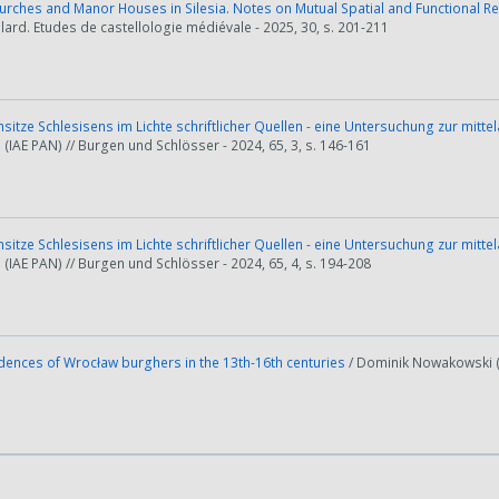
urches and Manor Houses in Silesia. Notes on Mutual Spatial and Functional R
lard. Etudes de castellologie médiévale - 2025, 30, s. 201-211
sitze Schlesisens im Lichte schriftlicher Quellen - eine Untersuchung zur mittel
IAE PAN) // Burgen und Schlösser - 2024, 65, 3, s. 146-161
sitze Schlesisens im Lichte schriftlicher Quellen - eine Untersuchung zur mittel
IAE PAN) // Burgen und Schlösser - 2024, 65, 4, s. 194-208
dences of Wrocław burghers in the 13th-16th centuries
/ Dominik Nowakowski (I