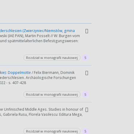
ederschlesien (Zwierzyniec/Niemstów, gmina
ski (IAE PAN), Martin Posselt // W: Burgen vom
und spätmittelalterlichen Befestigungswesen:
Rozdział w monografii naukowej
5
skie): Doppelmotte
/ Felix Biermann, Dominik
Niederschlesien. Archäologische Forschungen
22 - s. 407-428
Rozdział w monografii naukowej
5
he Unfinisched Middle Ages. Studies in honour of
, Gabriela Rusu, Florela Vasilescu: Editura Mega,
Rozdział w monografii naukowej
5