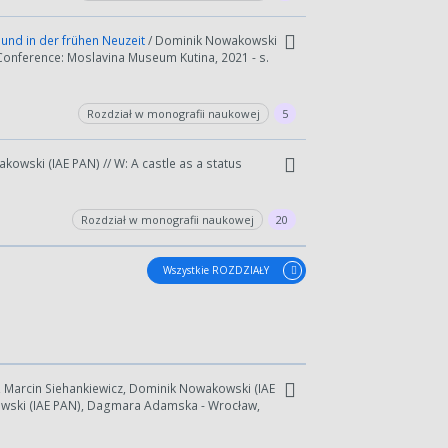
 und in der frühen Neuzeit
/ Dominik Nowakowski
 Conference: Moslavina Museum Kutina, 2021 - s.
Rozdział w monografii naukowej
5
kowski (IAE PAN) // W: A castle as a status
Rozdział w monografii naukowej
20
Wszystkie ROZDZIAŁY
wydłużyć.
kres lat.
, Marcin Siehankiewicz, Dominik Nowakowski (IAE
owski (IAE PAN), Dagmara Adamska - Wrocław,