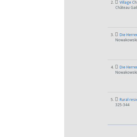
2.
Village Ch
Château Gail
3.
Die Herren
Nowakowski (
4.
Die Herren
Nowakowski (
5.
Rural resi
325-344