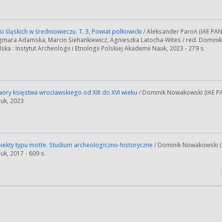
i śląskich w średniowieczu. T. 3, Powiat polkowicki
/ Aleksander Paroń (IAE PA
agmara Adamska, Marcin Siehankiewicz, Agnieszka Latocha-Wites / red. Domin
ska : Instytut Archeologii i Etnologii Polskiej Akademii Nauk, 2023 - 279 s.
ory księstwa wrocławskiego od XIII do XVI wieku
/ Dominik Nowakowski (IAE PAN)
uk, 2023
iekty typu motte. Studium archeologiczno-historyczne
/ Dominik Nowakowski (IA
k, 2017 - 609 s.