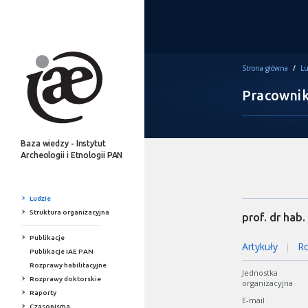
Strona główna
/
Lu
Pracowni
Baza wiedzy - Instytut
Archeologii i Etnologii PAN
Ludzie
Struktura organizacyjna
prof. dr hab.
Publikacje
Artykuły
Ro
|
Publikacje IAE PAN
Rozprawy habilitacyjne
Jednostka
Rozprawy doktorskie
organizacyjna
Raporty
E-mail
Czasopisma