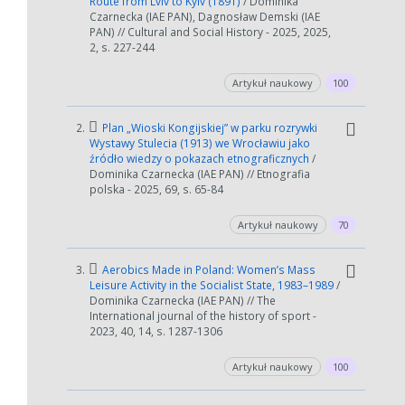
Route from Lviv to Kyiv (1891)
/ Dominika
Czarnecka (IAE PAN), Dagnosław Demski (IAE
PAN) // Cultural and Social History - 2025, 2025,
2, s. 227-244
Artykuł naukowy
100
2.
Plan „Wioski Kongijskiej” w parku rozrywki
Wystawy Stulecia (1913) we Wrocławiu jako
źródło wiedzy o pokazach etnograficznych
/
Dominika Czarnecka (IAE PAN) // Etnografia
polska - 2025, 69, s. 65-84
Artykuł naukowy
70
3.
Aerobics Made in Poland: Women’s Mass
Leisure Activity in the Socialist State, 1983–1989
/
Dominika Czarnecka (IAE PAN) // The
International journal of the history of sport -
2023, 40, 14, s. 1287-1306
Artykuł naukowy
100