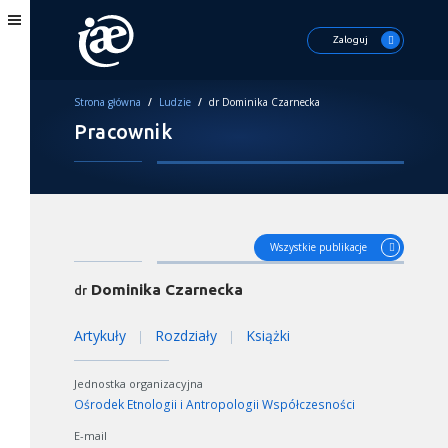
Zaloguj
Strona główna
/
Ludzie
/
dr Dominika Czarnecka
Pracownik
Wszystkie publikacje
Dominika Czarnecka
dr
Artykuły
Rozdziały
Książki
|
|
Jednostka organizacyjna
Ośrodek Etnologii i Antropologii Współczesności
E-mail