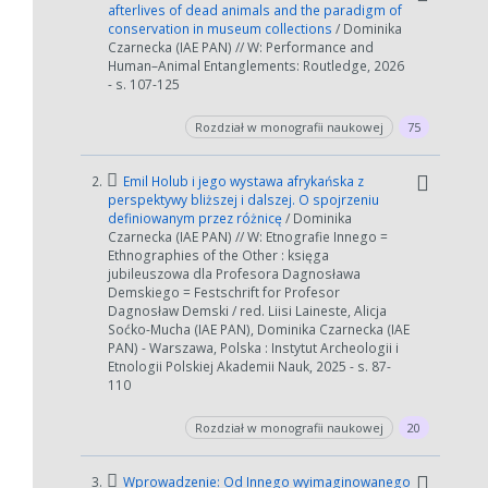
afterlives of dead animals and the paradigm of
conservation in museum collections
/ Dominika
Czarnecka (IAE PAN) // W: Performance and
Human–Animal Entanglements: Routledge, 2026
- s. 107-125
Rozdział w monografii naukowej
75
2.
Emil Holub i jego wystawa afrykańska z
perspektywy bliższej i dalszej. O spojrzeniu
definiowanym przez różnicę
/ Dominika
Czarnecka (IAE PAN) // W: Etnografie Innego =
Ethnographies of the Other : księga
jubileuszowa dla Profesora Dagnosława
Demskiego = Festschrift for Profesor
Dagnosław Demski / red. Liisi Laineste, Alicja
Soćko-Mucha (IAE PAN), Dominika Czarnecka (IAE
PAN) - Warszawa, Polska : Instytut Archeologii i
Etnologii Polskiej Akademii Nauk, 2025 - s. 87-
110
Rozdział w monografii naukowej
20
3.
Wprowadzenie: Od Innego wyimaginowanego