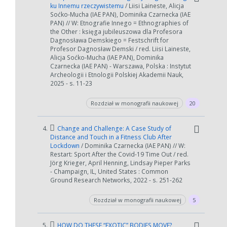
ku Innemu rzeczywistemu
/ Liisi Laineste, Alicja
Soćko-Mucha (IAE PAN), Dominika Czarnecka (IAE
PAN) // W: Etnografie Innego = Ethnographies of
the Other : księga jubileuszowa dla Profesora
Dagnosława Demskiego = Festschrift for
Profesor Dagnosław Demski / red. Liisi Laineste,
Alicja Soćko-Mucha (IAE PAN), Dominika
Czarnecka (IAE PAN) - Warszawa, Polska : Instytut
Archeologii i Etnologii Polskiej Akademii Nauk,
2025 - s. 11-23
Rozdział w monografii naukowej
20
4.
Change and Challenge: A Case Study of
Distance and Touch in a Fitness Club After
Lockdown
/ Dominika Czarnecka (IAE PAN) // W:
Restart: Sport After the Covid-19 Time Out / red.
Jörg Krieger, April Henning, Lindsay Pieper Parks
- Champaign, IL, United States : Common
Ground Research Networks, 2022 - s. 251-262
W zależności od ilości danych do przetworzenia generowanie pliku
Rozdział w monografii naukowej
5
może się wydłużyć.
Jeśli generowanie trwa zbyt długo można ograniczyć dane np.
5.
HOW DO THESE “EXOTIC” BODIES MOVE?