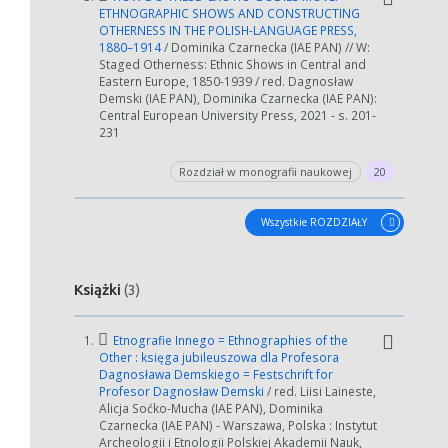
zmniejszając zakres lat.
ETHNOGRAPHIC SHOWS AND CONSTRUCTING
OTHERNESS IN THE POLISH-LANGUAGE PRESS,
1880–1914
/ Dominika Czarnecka (IAE PAN) // W:
Anuluj
Staged Otherness: Ethnic Shows in Central and
Eastern Europe, 1850-1939 / red. Dagnosław
Demski (IAE PAN), Dominika Czarnecka (IAE PAN):
Central European University Press, 2021 - s. 201-
231
Rozdział w monografii naukowej
20
Wszystkie ROZDZIAŁY
Książki
(3)
1.
Etnografie Innego = Ethnographies of the
Other : księga jubileuszowa dla Profesora
Dagnosława Demskiego = Festschrift for
Profesor Dagnosław Demski
/ red. Liisi Laineste,
Alicja Soćko-Mucha (IAE PAN), Dominika
Czarnecka (IAE PAN) - Warszawa, Polska : Instytut
Archeologii i Etnologii Polskiej Akademii Nauk,