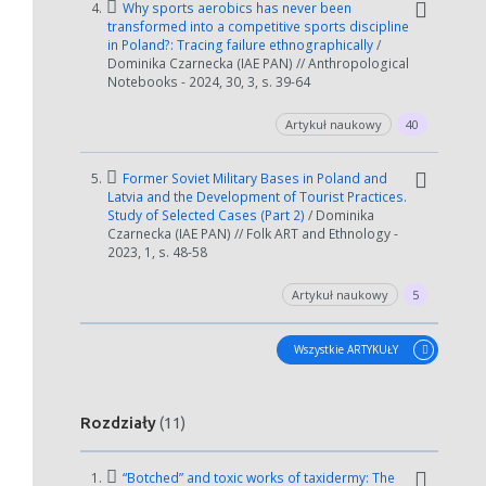
4.
Why sports aerobics has never been
transformed into a competitive sports discipline
in Poland?: Tracing failure ethnographically
/
Dominika Czarnecka (IAE PAN) // Anthropological
Notebooks - 2024, 30, 3, s. 39-64
Artykuł naukowy
40
5.
Former Soviet Military Bases in Poland and
Latvia and the Development of Tourist Practices.
Study of Selected Cases (Part 2)
/ Dominika
Czarnecka (IAE PAN) // Folk ART and Ethnology -
2023, 1, s. 48-58
Artykuł naukowy
5
Wszystkie ARTYKUŁY
Rozdziały
(11)
1.
“Botched” and toxic works of taxidermy: The