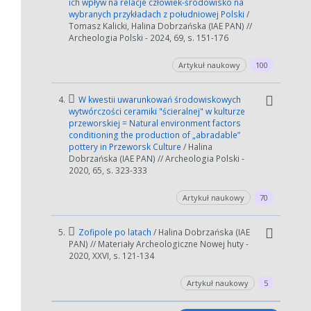
ich wpływ na relacje człowiek-środowisko na
wybranych przykładach z południowej Polski
/
Tomasz Kalicki, Halina Dobrzańska (IAE PAN) //
Archeologia Polski - 2024, 69, s. 151-176
Artykuł naukowy
100
4.
W kwestii uwarunkowań środowiskowych
wytwórczości ceramiki "ścieralnej" w kulturze
przeworskiej = Natural environment factors
conditioning the production of „abradable”
pottery in Przeworsk Culture
/ Halina
Dobrzańska (IAE PAN) // Archeologia Polski -
2020, 65, s. 323-333
Artykuł naukowy
70
5.
Zofipole po latach
/ Halina Dobrzańska (IAE
PAN) // Materiały Archeologiczne Nowej huty -
2020, XXVI, s. 121-134
Artykuł naukowy
5