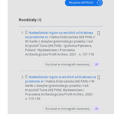
Wszystkie ARTYKUŁY
Rozdziały
(4)
1.
Nadwiślański region na wschód od Krakowa
na przełomie er
/ Halina Dobrzańska (IAE PAN) //
W: Kartki z dziejów igołomskiego powiśla / red.
Krzysztof Tunia (IAE PAN) - Igołomia-Pękowice,
Poland : Wydawnictwo i Pracownia
Archeologiczna Profil-Archeo, 2021 - s. 157-178
Rozdział w monografii naukowej
20
2.
Nadwiślański region w wschód od Krakowa na
przełomie er
/ Halina Dobrzańska (IAE PAN) // W:
Kartki z dziejów igołomskiego powiśla / red.
Krzysztof Tunia (IAE PAN): Wydawnictwo i
Pracownia Archeologiczna Profil-Archeo, 2020 -
s. 115-136
Rozdział w monografii naukowej
20