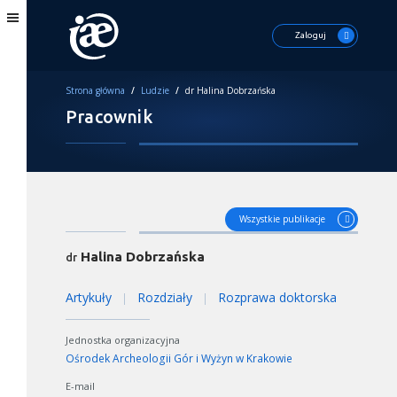
Zaloguj
Strona główna
/
Ludzie
/
dr Halina Dobrzańska
Pracownik
Wszystkie publikacje
Halina Dobrzańska
dr
Artykuły
Rozdziały
Rozprawa doktorska
|
|
Jednostka organizacyjna
Ośrodek Archeologii Gór i Wyżyn w Krakowie
E-mail