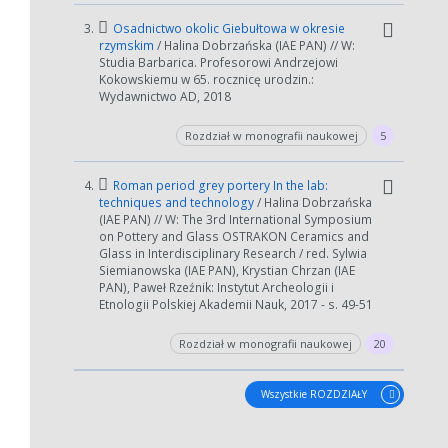
3.
Osadnictwo okolic Giebułtowa w okresie
rzymskim
/ Halina Dobrzańska (IAE PAN) // W:
Studia Barbarica. Profesorowi Andrzejowi
W zależności od ilości danych do przetworzenia generowanie pliku
Kokowskiemu w 65. rocznicę urodzin.:
może się wydłużyć.
Wydawnictwo AD, 2018
Jeśli generowanie trwa zbyt długo można ograniczyć dane np.
zmniejszając zakres lat.
Rozdział w monografii naukowej
5
Anuluj
4.
Roman period grey portery In the lab:
techniques and technology
/ Halina Dobrzańska
(IAE PAN) // W: The 3rd International Symposium
on Pottery and Glass OSTRAKON Ceramics and
Glass in Interdisciplinary Research / red. Sylwia
Siemianowska (IAE PAN), Krystian Chrzan (IAE
PAN), Paweł Rzeźnik: Instytut Archeologii i
Etnologii Polskiej Akademii Nauk, 2017 - s. 49-51
Rozdział w monografii naukowej
20
Wszystkie ROZDZIAŁY