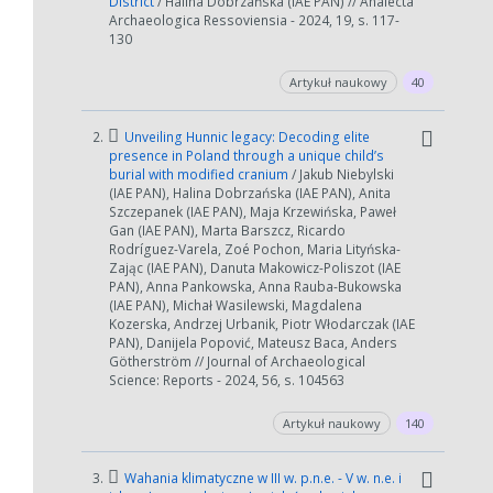
District
/ Halina Dobrzańska (IAE PAN) // Analecta
Archaeologica Ressoviensia - 2024, 19, s. 117-
130
Artykuł naukowy
40
2.
Unveiling Hunnic legacy: Decoding elite
presence in Poland through a unique child’s
burial with modified cranium
/ Jakub Niebylski
(IAE PAN), Halina Dobrzańska (IAE PAN), Anita
Szczepanek (IAE PAN), Maja Krzewińska, Paweł
Gan (IAE PAN), Marta Barszcz, Ricardo
Rodríguez-Varela, Zoé Pochon, Maria Lityńska-
Zając (IAE PAN), Danuta Makowicz-Poliszot (IAE
PAN), Anna Pankowska, Anna Rauba-Bukowska
(IAE PAN), Michał Wasilewski, Magdalena
Kozerska, Andrzej Urbanik, Piotr Włodarczak (IAE
PAN), Danijela Popović, Mateusz Baca, Anders
Götherström // Journal of Archaeological
Science: Reports - 2024, 56, s. 104563
Artykuł naukowy
140
3.
Wahania klimatyczne w III w. p.n.e. - V w. n.e. i