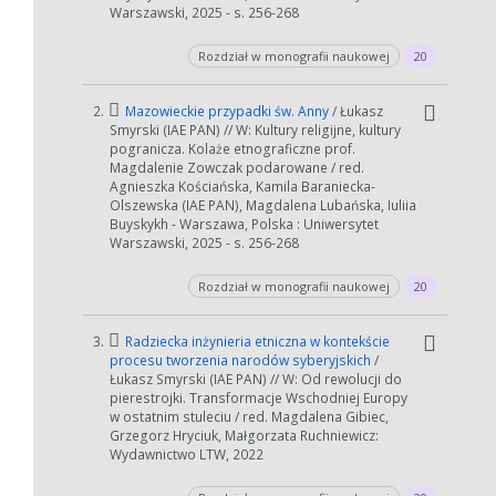
Warszawski, 2025 - s. 256-268
Rozdział w monografii naukowej
20
2.
Mazowieckie przypadki św. Anny
/ Łukasz
Smyrski (IAE PAN) // W: Kultury religijne, kultury
pogranicza. Kolaże etnograficzne prof.
Magdalenie Zowczak podarowane / red.
Agnieszka Kościańska, Kamila Baraniecka-
Olszewska (IAE PAN), Magdalena Lubańska, Iuliia
Buyskykh - Warszawa, Polska : Uniwersytet
Warszawski, 2025 - s. 256-268
Rozdział w monografii naukowej
20
3.
Radziecka inżynieria etniczna w kontekście
procesu tworzenia narodów syberyjskich
/
Łukasz Smyrski (IAE PAN) // W: Od rewolucji do
pierestrojki. Transformacje Wschodniej Europy
w ostatnim stuleciu / red. Magdalena Gibiec,
Grzegorz Hryciuk, Małgorzata Ruchniewicz:
Wydawnictwo LTW, 2022