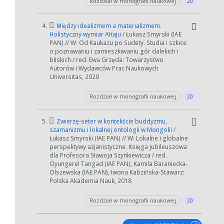
Rozdział w monografii naukowej
20
4.
Między idealizmem a materializmem.
Holistyczny wymiar Ałtaju
/ Łukasz Smyrski (IAE
PAN) // W: Od Kaukazu po Sudety. Studia i szkice
o poznawaniu i zamieszkiwaniu gór dalekich i
bliskich / red. Ewa Grzęda: Towarzystwo
Autorów i Wydawców Prac Naukowych
Universitas, 2020
Rozdział w monografii naukowej
20
W zależności od ilości danych do przetworzenia generowanie pliku
może się wydłużyć.
5.
Zwierzę-seter w kontekście buddyzmu,
Jeśli generowanie trwa zbyt długo można ograniczyć dane np.
szamanizmu i lokalnej ontologii w Mongolii
/
zmniejszając zakres lat.
Łukasz Smyrski (IAE PAN) // W: Lokalne i globalne
perspektywy azjanistyczne. Księga jubileuszowa
Anuluj
dla Profesora Sławoja Szynkiewicza / red.
Oyungerel Tangad (IAE PAN), Kamila Baraniecka-
Olszewska (IAE PAN), Iwona Kabzińska-Stawarz:
Polska Akademia Nauk, 2018
Rozdział w monografii naukowej
20