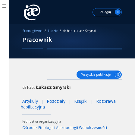
Zaloguj
Strona główna
/
Ludzie
/
dr hab. Łukasz Smyrski
Pracownik
Wszystkie publikacje
Łukasz Smyrski
dr hab.
Artykuły
Rozdziały
Książki
Rozprawa
|
|
|
habilitacyjna
Jednostka organizacyjna
Ośrodek Etnologii i Antropologii Współczesności