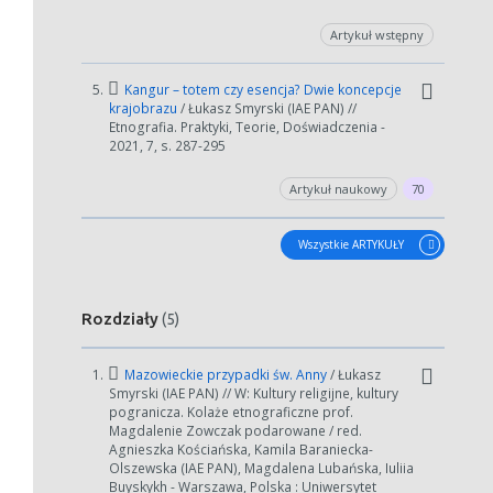
Artykuł wstępny
5.
Kangur – totem czy esencja? Dwie koncepcje
krajobrazu
/ Łukasz Smyrski (IAE PAN) //
Etnografia. Praktyki, Teorie, Doświadczenia -
2021, 7, s. 287-295
Artykuł naukowy
70
Wszystkie ARTYKUŁY
Rozdziały
(5)
1.
Mazowieckie przypadki św. Anny
/ Łukasz
Smyrski (IAE PAN) // W: Kultury religijne, kultury
pogranicza. Kolaże etnograficzne prof.
Magdalenie Zowczak podarowane / red.
Agnieszka Kościańska, Kamila Baraniecka-
Olszewska (IAE PAN), Magdalena Lubańska, Iuliia
Buyskykh - Warszawa, Polska : Uniwersytet