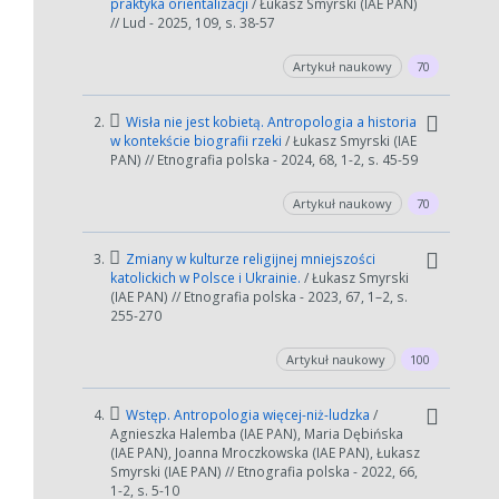
praktyka orientalizacji
/ Łukasz Smyrski (IAE PAN)
// Lud - 2025, 109, s. 38-57
Artykuł naukowy
70
2.
Wisła nie jest kobietą. Antropologia a historia
w kontekście biografii rzeki
/ Łukasz Smyrski (IAE
PAN) // Etnografia polska - 2024, 68, 1-2, s. 45-59
Artykuł naukowy
70
3.
Zmiany w kulturze religijnej mniejszości
katolickich w Polsce i Ukrainie.
/ Łukasz Smyrski
(IAE PAN) // Etnografia polska - 2023, 67, 1–2, s.
255-270
Artykuł naukowy
100
4.
Wstęp. Antropologia więcej-niż-ludzka
/
Agnieszka Halemba (IAE PAN), Maria Dębińska
(IAE PAN), Joanna Mroczkowska (IAE PAN), Łukasz
Smyrski (IAE PAN) // Etnografia polska - 2022, 66,
1-2, s. 5-10