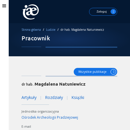
Zaloguj
Strona główna
/
Ludzie
/
dr hab. Magdalena Natuniewicz
Pracownik
Wszystkie publikacje
Magdalena Natuniewicz
dr hab.
Artykuły
Rozdziały
Książki
|
|
Jednostka organizacyjna
Ośrodek Archeologii Pradziejowej
E-mail