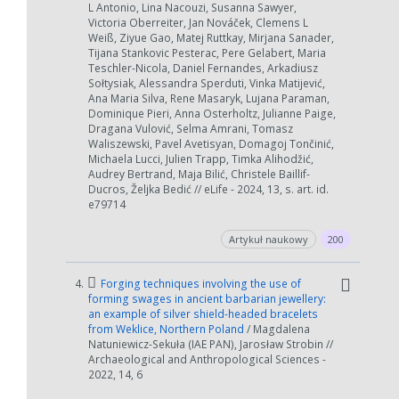
L Antonio, Lina Nacouzi, Susanna Sawyer,
Victoria Oberreiter, Jan Nováček, Clemens L
Weiß, Ziyue Gao, Matej Ruttkay, Mirjana Sanader,
Tijana Stankovic Pesterac, Pere Gelabert, Maria
Teschler-Nicola, Daniel Fernandes, Arkadiusz
Sołtysiak, Alessandra Sperduti, Vinka Matijević,
Ana Maria Silva, Rene Masaryk, Lujana Paraman,
Dominique Pieri, Anna Osterholtz, Julianne Paige,
Dragana Vulović, Selma Amrani, Tomasz
Waliszewski, Pavel Avetisyan, Domagoj Tončinić,
Michaela Lucci, Julien Trapp, Timka Alihodžić,
Audrey Bertrand, Maja Bilić, Christele Baillif-
Ducros, Željka Bedić // eLife - 2024, 13, s. art. id.
e79714
Artykuł naukowy
200
4.
Forging techniques involving the use of
forming swages in ancient barbarian jewellery:
an example of silver shield-headed bracelets
from Weklice, Northern Poland
/ Magdalena
Natuniewicz-Sekuła (IAE PAN), Jarosław Strobin //
Archaeological and Anthropological Sciences -
2022, 14, 6