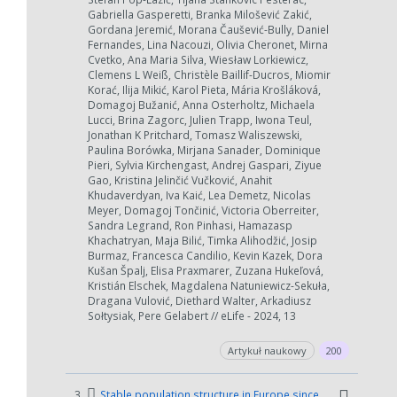
Gabriella Gasperetti, Branka Milošević Zakić,
Gordana Jeremić, Morana Čaušević-Bully, Daniel
Fernandes, Lina Nacouzi, Olivia Cheronet, Mirna
Cvetko, Ana Maria Silva, Wiesław Lorkiewicz,
Clemens L Weiß, Christèle Baillif-Ducros, Miomir
Korać, Ilija Mikić, Karol Pieta, Mária Krošláková,
Domagoj Bužanić, Anna Osterholtz, Michaela
Lucci, Brina Zagorc, Julien Trapp, Iwona Teul,
Jonathan K Pritchard, Tomasz Waliszewski,
Paulina Borówka, Mirjana Sanader, Dominique
Pieri, Sylvia Kirchengast, Andrej Gaspari, Ziyue
Gao, Kristina Jelinčić Vučković, Anahit
Khudaverdyan, Iva Kaić, Lea Demetz, Nicolas
Meyer, Domagoj Tončinić, Victoria Oberreiter,
Sandra Legrand, Ron Pinhasi, Hamazasp
Khachatryan, Maja Bilić, Timka Alihodžić, Josip
Burmaz, Francesca Candilio, Kevin Kazek, Dora
Kušan Špalj, Elisa Praxmarer, Zuzana Hukeľová,
Kristián Elschek, Magdalena Natuniewicz-Sekuła,
Dragana Vulović, Diethard Walter, Arkadiusz
Sołtysiak, Pere Gelabert // eLife - 2024, 13
Artykuł naukowy
200
3.
Stable population structure in Europe since