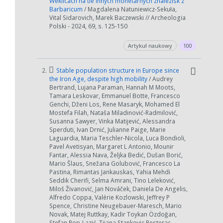
Weklicach na tle innych monetarnych znalezisk z
Barbaricum
/ Magdalena Natuniewicz-Sekuła,
Vital Sidarovich, Marek Baczewski // Archeologia
Polski - 2024, 69, s. 125-150
Artykuł naukowy
100
2.
Stable population structure in Europe since
the Iron Age, despite high mobility
/ Audrey
Bertrand, Lujana Paraman, Hannah M Moots,
Tamara Leskovar, Emmanuel Botte, Francesco
Genchi, Dženi Los, Rene Masaryk, Mohamed El
Mostefa Filah, Nataša Miladinović-Radmilović,
Susanna Sawyer, Vinka Matijević, Alessandra
Sperduti, Ivan Drnić, Julianne Paige, Marie
Laguardia, Maria Teschler-Nicola, Luca Bondioli,
Pavel Avetisyan, Margaret L Antonio, Mounir
Fantar, Alessia Nava, Željka Bedić, Dušan Borić,
Mario Šlaus, Snežana Golubović, Francesco La
Pastina, Rimantas Jankauskas, Yahia Mehdi
Seddik Cherifi, Selma Amrani, Tino Leleković,
Miloš Živanović, Jan Nováček, Daniela De Angelis,
Alfredo Coppa, Valérie Kozlowski, Jeffrey P
Spence, Christine Neugebauer-Maresch, Mario
Novak, Matej Ruttkay, Kadir Toykan Özdoğan,
Stefan Pop-Lazić, Tijana Stankovic Pesterac,