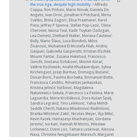
the Iron Age, despite high mobility.
/ Alfredo
Coppa, Ron Pinhasi, Mario Novak, Daniela De
Angelis, Ivan Drnić, Jonathan K Pritchard, Mirna
Cvetko, Brina Zagorc, Elisa Praxmarer, Karol
Pieta, Jeffrey P Spence, Stefan Pop-Lazić, Olivia
Cheronet, Iwona Teul, Kadir Toykan Özdogan,
Lea Demetz, Diethard Walter, Morana Čaušević-
Bully, Mario Šlaus, Luca Bondioli, Milos
Živanović, Mohamed El Mostefa Filah, Andrej
Gaspari, Gabriella Gasperetti, Kristian Elschek,
Mounir Fantar, Zuzana Hukeľová, Francesco
Genchi, Snežana Golubović, Miomir Korać,
Valérie Kozlowski, Anahit Khudaverdyan, Sylvia
Kirchengast, Josip Burmaz, Domagoj Bužanić,
Dusan Borić, Paulina Borówka, Emmanuel Botte,
Francesca Candilio, Rimantas Jankauskas,
Kristina Jelinčić Vučković, Magdalena
Natuniewicz-Sekuła, Francesco La Pastina, Marie
Laguardia, Maria Krošláková, Dora Kušan Špalj,
Sandra Legrand, Tino Leleković, Yahia Mehdi
Seddik Cherifi, Natasa Miladinović-Radmilović,
Branka Milošević Zakić, Nicolas Meyer, Ilija Mikić,
Kevin Kazek, Hamazasp Khachatryan, Gordana
Jeremić, Iva Kaić, Hannah M Moots, Wiesław
Lorkiewicz, Dzeni Los, Tamara Leskovar, Alessia
Nava, Christine Neugebauer-Maresch, Margaret