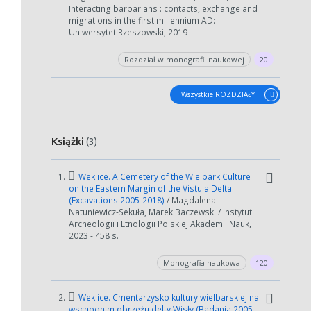
Interacting barbarians : contacts, exchange and
migrations in the first millennium AD:
Uniwersytet Rzeszowski, 2019
Rozdział w monografii naukowej
20
Wszystkie ROZDZIAŁY
Książki
(3)
1.
Weklice. A Cemetery of the Wielbark Culture
on the Eastern Margin of the Vistula Delta
(Excavations 2005-2018)
/ Magdalena
Natuniewicz-Sekuła, Marek Baczewski / Instytut
Archeologii i Etnologii Polskiej Akademii Nauk,
2023 - 458 s.
Monografia naukowa
120
2.
Weklice. Cmentarzysko kultury wielbarskiej na
wschodnim obrzeżu delty Wisły (Badania 2005-