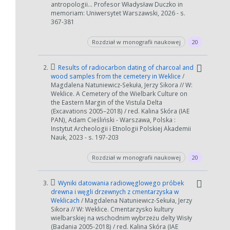
antropologii… Profesor Władysław Duczko in
memoriam: Uniwersytet Warszawski, 2026 - s.
367-381
Rozdział w monografii naukowej
20
W zależności od ilości danych do przetworzenia generowanie pliku
2.
Results of radiocarbon dating of charcoal and
może się wydłużyć.
wood samples from the cemetery in Weklice
/
Magdalena Natuniewicz-Sekuła, Jerzy Sikora // W:
Jeśli generowanie trwa zbyt długo można ograniczyć dane np.
Weklice. A Cemetery of the Wielbark Culture on
zmniejszając zakres lat.
the Eastern Margin of the Vistula Delta
(Excavations 2005–2018) / red. Kalina Skóra (IAE
Anuluj
PAN), Adam Cieśliński - Warszawa, Polska :
Instytut Archeologii i Etnologii Polskiej Akademii
Nauk, 2023 - s. 197-203
Rozdział w monografii naukowej
20
3.
Wyniki datowania radiowęglowego próbek
drewna i węgli drzewnych z cmentarzyska w
Weklicach
/ Magdalena Natuniewicz-Sekuła, Jerzy
Sikora // W: Weklice. Cmentarzysko kultury
wielbarskiej na wschodnim wybrzeżu delty Wisły
(Badania 2005-2018) / red. Kalina Skóra (IAE