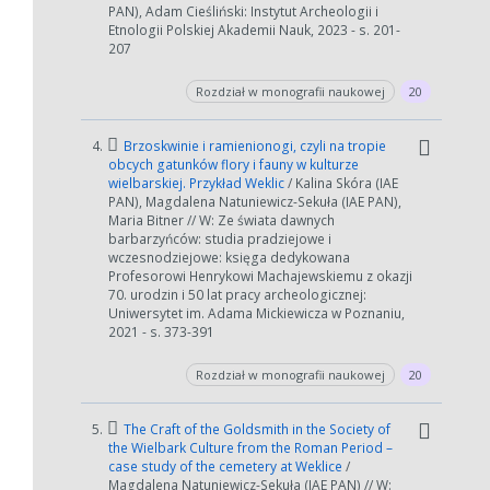
PAN), Adam Cieśliński: Instytut Archeologii i
Etnologii Polskiej Akademii Nauk, 2023 - s. 201-
207
Rozdział w monografii naukowej
20
4.
Brzoskwinie i ramienionogi, czyli na tropie
obcych gatunków flory i fauny w kulturze
wielbarskiej. Przykład Weklic
/ Kalina Skóra (IAE
PAN), Magdalena Natuniewicz-Sekuła (IAE PAN),
Maria Bitner // W: Ze świata dawnych
barbarzyńców: studia pradziejowe i
wczesnodziejowe: księga dedykowana
Profesorowi Henrykowi Machajewskiemu z okazji
70. urodzin i 50 lat pracy archeologicznej:
Uniwersytet im. Adama Mickiewicza w Poznaniu,
2021 - s. 373-391
Rozdział w monografii naukowej
20
5.
The Craft of the Goldsmith in the Society of
the Wielbark Culture from the Roman Period –
case study of the cemetery at Weklice
/
Magdalena Natuniewicz-Sekuła (IAE PAN) // W: