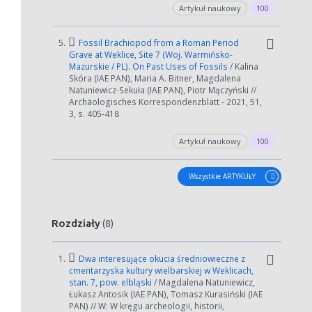
Artykuł naukowy
100
5.
Fossil Brachiopod from a Roman Period
Grave at Weklice, Site 7 (Woj. Warmińsko-
Mazurskie / PL). On Past Uses of Fossils
/ Kalina
Skóra (IAE PAN), Maria A. Bitner, Magdalena
Natuniewicz-Sekuła (IAE PAN), Piotr Mączyński //
Archäologisches Korrespondenzblatt - 2021, 51,
3, s. 405-418
Artykuł naukowy
100
Wszystkie ARTYKUŁY
Rozdziały
(8)
1.
Dwa interesujące okucia średniowieczne z
cmentarzyska kultury wielbarskiej w Weklicach,
stan. 7, pow. elbląski
/ Magdalena Natuniewicz,
Łukasz Antosik (IAE PAN), Tomasz Kurasiński (IAE
PAN) // W: W kręgu archeologii, historii,