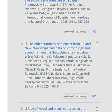
Site E-05-1/2 (Western Desert, Egypt)
/
Przemysław Bobrowski (IAE PAN), Urszula
Iwaszczuk, Grzegorz Skrzyński, Maria Lityńska-
Zając (IAE PAN) // Egypt and the Levant:
International Journal of Egyptian Archaeology
and Related Disciplines - 2025, 34, s. 233-258
Artykuł naukowy
100
2.
The oldest farmers’ settlement from Poland.
New interdisciplinary data on chronology and
economy from the Gwoździec site
/ Jarosław
Wilczyński, Harry K. Robson, Agnieszka Kukułka,
Alexandre Lucquin, Andreas Kotula, Magdalena
Moskal-Del Hoyo, Bernadeta Kufel-Diakowska,
Oliver E. Craig, Fiona England, Anna Rauba-
Bukowska (IAE PAN), Maria Lityńska-Zając (IAE
PAN), Tomasz Oberc (IAE PAN), Agnieszka
Czekaj-Zastawny (IAE PAN) // Praehistorische
Zeitschrift - 2025, 100, 3
Artykuł naukowy
200
3.
Use of woodland plant resources at the