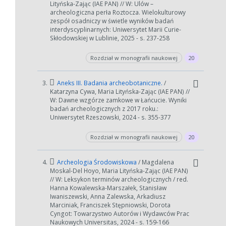
Lityńska-Zając (IAE PAN) // W: Ulów –
archeologiczna perła Roztocza. Wielokulturowy
zespół osadniczy w świetle wyników badań
interdyscyplinarnych: Uniwersytet Marii Curie-
Skłodowskiej w Lublinie, 2025 - s. 237-258
Rozdział w monografii naukowej
20
3.
Aneks III. Badania archeobotaniczne.
/
Katarzyna Cywa, Maria Lityńska-Zając (IAE PAN) //
W: Dawne wzgórze zamkowe w Łańcucie. Wyniki
badań archeologicznych z 2017 roku.:
Uniwersytet Rzeszowski, 2024 - s. 355-377
Rozdział w monografii naukowej
20
4.
Archeologia Środowiskowa
/ Magdalena
Moskal-Del Hoyo, Maria Lityńska-Zając (IAE PAN)
W zależności od ilości danych do przetworzenia generowanie pliku
// W: Leksykon terminów archeologicznych / red.
może się wydłużyć.
Hanna Kowalewska-Marszałek, Stanisław
Iwaniszewski, Anna Zalewska, Arkadiusz
Jeśli generowanie trwa zbyt długo można ograniczyć dane np.
Marciniak, Franciszek Stępniowski, Dorota
zmniejszając zakres lat.
Cyngot: Towarzystwo Autorów i Wydawców Prac
Naukowych Universitas, 2024 - s. 159-166