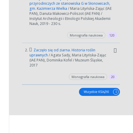
przyrodniczych ze stanowiska G w Słonowicach,
gm. Kazimierza Wielka
/ Maria Lityńska-Zając (IAE
PAN), Danuta Makowicz-Poliszot (IAE PAN) /
Instytut Archeologii i Etnologii Polskiej Akademii
Nauk, 2019 - 230 s.
Monografia naukowa
120
2.
Zaczęło się od ziarna. Historia roślin
uprawnych
/ Agata Sady, Maria Lityńska-Zając
(IAE PAN), Dominika Kofel / Muzeum Śląskie,
2017
Monografia naukowa
20
Wszystkie KSIĄŻKI