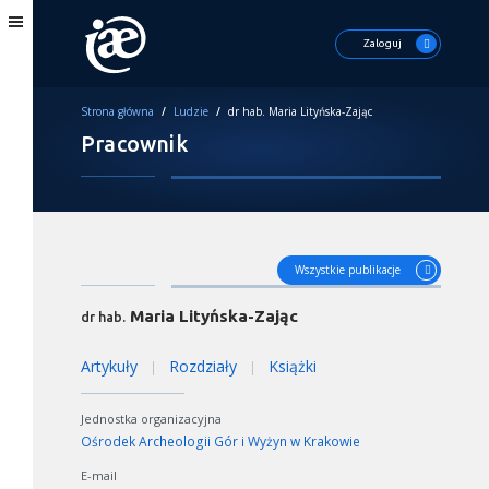
Zaloguj
Strona główna
/
Ludzie
/
dr hab. Maria Lityńska-Zając
Pracownik
Wszystkie publikacje
Maria Lityńska-Zając
dr hab.
Artykuły
Rozdziały
Książki
|
|
Jednostka organizacyjna
Ośrodek Archeologii Gór i Wyżyn w Krakowie
E-mail