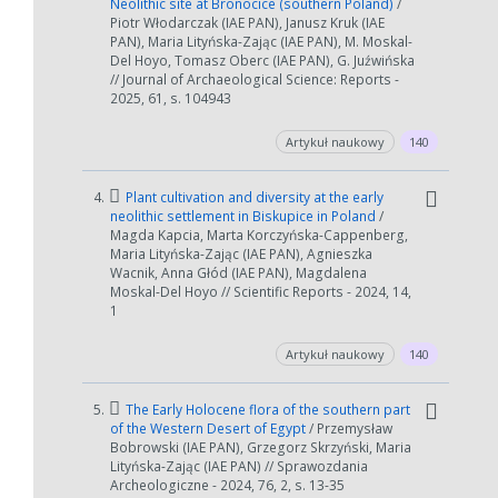
Neolithic site at Bronocice (southern Poland)
/
Piotr Włodarczak (IAE PAN), Janusz Kruk (IAE
PAN), Maria Lityńska-Zając (IAE PAN), M. Moskal-
Del Hoyo, Tomasz Oberc (IAE PAN), G. Juźwińska
// Journal of Archaeological Science: Reports -
2025, 61, s. 104943
Artykuł naukowy
140
4.
Plant cultivation and diversity at the early
neolithic settlement in Biskupice in Poland
/
Magda Kapcia, Marta Korczyńska-Cappenberg,
Maria Lityńska-Zając (IAE PAN), Agnieszka
Wacnik, Anna Głód (IAE PAN), Magdalena
Moskal-Del Hoyo // Scientific Reports - 2024, 14,
1
Artykuł naukowy
140
5.
The Early Holocene flora of the southern part
of the Western Desert of Egypt
/ Przemysław
Bobrowski (IAE PAN), Grzegorz Skrzyński, Maria
Lityńska-Zając (IAE PAN) // Sprawozdania
Archeologiczne - 2024, 76, 2, s. 13-35