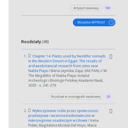
Artykuł naukowy
100
Wszystkie ARTYKUŁY
Rozdziały
(48)
1.
Chapter 14. Plants used by Neolithic nomads
in the Western Desert in Egypt. The results of
archaeobotanical research from sites near
Nabta Playa
/ Maria Lityńska-Zając (IAE PAN) // W:
The Megaliths of Nabta Playa: Instytut
Archeologii i Etnologii Polskiej Akademii Nauk,
2025 - s. 241-279
Rozdział w monografii naukowej
20
2.
Wykorzystanie roślin przez społeczności
pradziejowe i wczesnośredniowieczne w
mikroregionie osadniczym w Ulowie
/ Irena
Pidek, Magdalena Moskal-Del Hoyo, Maria