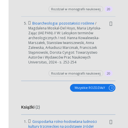
Anuluj
Rozdział w monografii naukowej
20
5.
Bioarcheologia: pozostałości roślinne
/
Magdalena Moskal-Del Hoyo, Maria Lityńska-
Zając (IAE PAN) // W: Leksykon terminów
archeologicznych / red. Hanna Kowalewska-
Marszałek, Stanisław Iwaniszewski, Anna
Zalewska, Arkadiusz Marciniak, Franciszek
Stępniowski, Dorota Cyngot: Towarzystwo
Autorów i Wydawców Prac Naukowych
Universitas, 2024 - s. 252-254
Rozdział w monografii naukowej
20
Wszystkie ROZDZIAŁY
Książki
(2)
1.
Gospodarka rolno-hodowlana ludności
kultury trzcinieckiej na podstawie źródeł