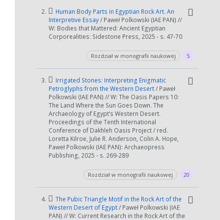
2.
Human Body Parts in Egyptian Rock Art. An
Interpretive Essay
/ Paweł Polkowski (IAE PAN) //
W: Bodies that Mattered: Ancient Egyptian
Corporealities: Sidestone Press, 2025 - s. 47-70
Rozdział w monografii naukowej
5
3.
Irrigated Stones: Interpreting Enigmatic
Petroglyphs from the Western Desert
/ Paweł
Polkowski (IAE PAN) // W: The Oasis Papers 10:
The Land Where the Sun Goes Down. The
Archaeology of Egypt’s Western Desert.
Proceedings of the Tenth International
Conference of Dakhleh Oasis Project / red.
Loretta Kilroe, Julie R. Anderson, Colin A. Hope,
Paweł Polkowski (IAE PAN): Archaeopress
Publishing, 2025 - s. 269-289
Rozdział w monografii naukowej
20
4.
The Pubic Triangle Motif in the Rock Art of the
Western Desert of Egypt
/ Paweł Polkowski (IAE
PAN) // W: Current Research in the Rock Art of the