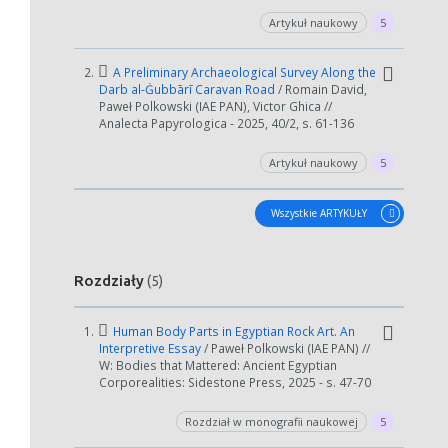
Artykuł naukowy
5
2.
A Preliminary Archaeological Survey Along the
Darb al-Ġubbārī Caravan Road
/ Romain David,
Paweł Polkowski (IAE PAN), Victor Ghica //
Analecta Papyrologica - 2025, 40/2, s. 61-136
Artykuł naukowy
5
Wszystkie ARTYKUŁY
Rozdziały
(5)
1.
Human Body Parts in Egyptian Rock Art. An
Interpretive Essay
/ Paweł Polkowski (IAE PAN) //
W: Bodies that Mattered: Ancient Egyptian
Corporealities: Sidestone Press, 2025 - s. 47-70
Rozdział w monografii naukowej
5