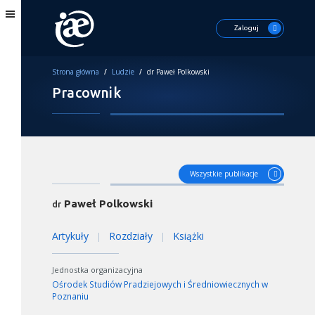
Zaloguj
Strona główna
/
Ludzie
/
dr Paweł Polkowski
Pracownik
Wszystkie publikacje
Paweł Polkowski
dr
Artykuły
Rozdziały
Książki
|
|
Jednostka organizacyjna
Ośrodek Studiów Pradziejowych i Średniowiecznych w
Poznaniu