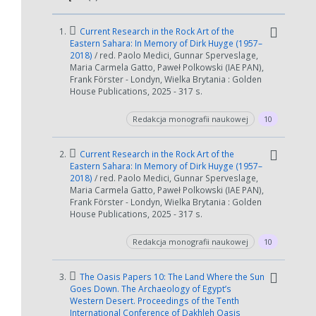
W zależności od ilości danych do przetworzenia generowanie pliku
1.
Current Research in the Rock Art of the
może się wydłużyć.
Eastern Sahara: In Memory of Dirk Huyge (1957–
2018)
/ red. Paolo Medici, Gunnar Sperveslage,
Jeśli generowanie trwa zbyt długo można ograniczyć dane np.
Maria Carmela Gatto, Paweł Polkowski (IAE PAN),
zmniejszając zakres lat.
Frank Förster - Londyn, Wielka Brytania : Golden
House Publications, 2025 - 317 s.
Anuluj
Redakcja monografii naukowej
10
2.
Current Research in the Rock Art of the
Eastern Sahara: In Memory of Dirk Huyge (1957–
2018)
/ red. Paolo Medici, Gunnar Sperveslage,
Maria Carmela Gatto, Paweł Polkowski (IAE PAN),
Frank Förster - Londyn, Wielka Brytania : Golden
House Publications, 2025 - 317 s.
Redakcja monografii naukowej
10
3.
The Oasis Papers 10: The Land Where the Sun
Goes Down. The Archaeology of Egypt’s
Western Desert. Proceedings of the Tenth
International Conference of Dakhleh Oasis