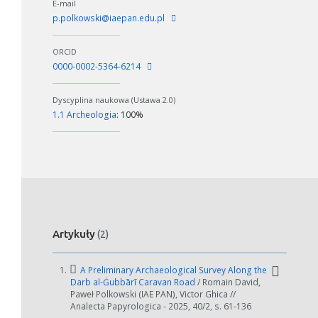
E-mail
p.polkowski@iaepan.edu.pl
ORCID
0000-0002-5364-6214
Dyscyplina naukowa (Ustawa 2.0)
1.1 Archeologia
: 100%
Artykuły
(2)
1.
A Preliminary Archaeological Survey Along the
Darb al-Ġubbārī Caravan Road
/ Romain David,
Paweł Polkowski (IAE PAN), Victor Ghica //
Analecta Papyrologica - 2025, 40/2, s. 61-136