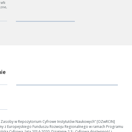
fii
czne,
ie
ości od ilości danych do przetworzenia generowanie pliku może się 
nerowanie trwa zbyt długo można ograniczyć dane np. zmniejszając za
Anuluj
e Zasoby w Repozytorium Cyfrowe Instytutów Naukowych” [OZwRCIN]
ny z Europejskiego Funduszu Rozwoju Regionalnego w ramach Programu
ska Cyfrowa, lata 2014-2020, Działanie 2.3 : Cyfrowa dostępność i