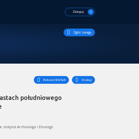
Zaloguj
Zgłoś uwagę
Pobierz BibTeX
Drukuj
astach południowego
e
Instytut Archeologii i Etnologii