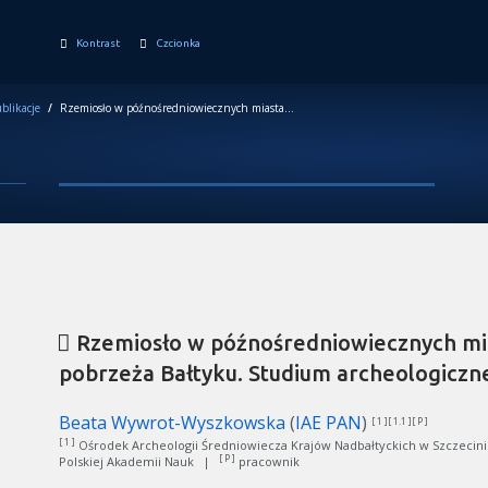
Kontrast
Czcionka
blikacje
/
Rzemiosło w późnośredniowiecznych miastach południowego pobrzeża Bałtyku. Studium archeologiczne
Rzemiosło w późnośredniowiecznych mi
pobrzeża Bałtyku. Studium archeologiczn
Beata Wywrot-Wyszkowska
(
IAE PAN
)
[ 1 ][ 1.1 ][ P ]
[ 1 ]
Ośrodek Archeologii Średniowiecza Krajów Nadbałtyckich w Szczecinie, 
[ P ]
Polskiej Akademii Nauk
|
pracownik