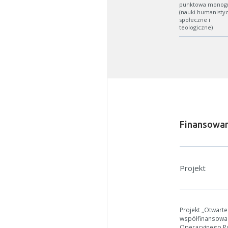
punktowa monogra
(nauki humanisty
społeczne i
teologiczne)
Finansowan
W zależn
Jeśli ge
Projekt
Projekt „Otwart
współfinansowa
Operacyjnego Pol