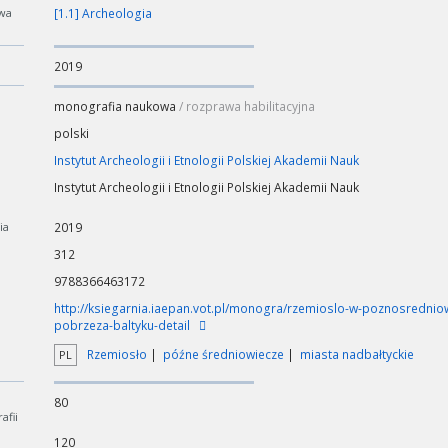
wa
[1.1] Archeologia
2019
monografia naukowa
/ rozprawa habilitacyjna
polski
Instytut Archeologii i Etnologii Polskiej Akademii Nauk
Instytut Archeologii i Etnologii Polskiej Akademii Nauk
ia
2019
312
9788366463172
http://ksiegarnia.iaepan.vot.pl/monogra/rzemioslo-w-poznosred
pobrzeza-baltyku-detail
Rzemiosło
późne średniowiecze
miasta nadbałtyckie
PL
80
fii
120