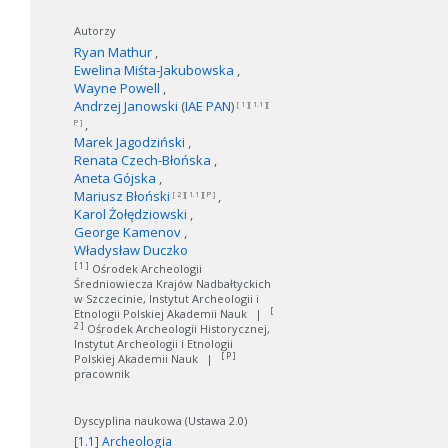
Autorzy
Ryan Mathur
Ewelina Miśta-Jakubowska
Wayne Powell
Andrzej Janowski
(
IAE PAN
)
[ 1 ][ 1.1 ][
P ]
Marek Jagodziński
Renata Czech-Błońska
Aneta Gójska
Mariusz Błoński
[ 2 ][ 1.1 ][ P ]
Karol Żołędziowski
George Kamenov
Władysław Duczko
[ 1 ]
Ośrodek Archeologii
Średniowiecza Krajów Nadbałtyckich
w Szczecinie, Instytut Archeologii i
[
Etnologii Polskiej Akademii Nauk
|
2 ]
Ośrodek Archeologii Historycznej,
Instytut Archeologii i Etnologii
[ P ]
Polskiej Akademii Nauk
|
pracownik
Dyscyplina naukowa (Ustawa 2.0)
[1.1] Archeologia