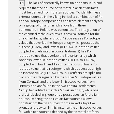
The lack of historically known tin deposits in Poland
EN
requires that the source of tin metal in ancient artifacts
must be derived from foreign sources. To identify these
external sources in the Viking Period, a combination of Pb
and Sn isotope compositions and trace element analyses
on a group of tin and tin rich alloys from three
settlements in Poland was conducted. The integration of
the chemical techniques reveals several sources for the
tin rich artifacts, where group: 1) possesses Pb isotope
values that overlap the Europe array which possess the
highest (+1.6 ‰) and lowest (􀀀 1.1 ‰) Sn isotope values
coupled with elevated In concentrations 2) has Pb
isotope values that overlap the Slovakian array which
possess lower Sn isotope values (+0.1 ‰ to + 0.3 ‰)
coupled with low In and Te concentrations 3) has a Pb
isotope value that is radiogenic which possesses a high
Sn isotope value (+1.1 ‰). Group 1 artifacts are split into
two sources designated by the higher Sn isotope values
from Cornwall and the lower Sn isotope values from
Brittany and are found in the two coastal settlements.
Group two artifacts match a Slovakian origin, while one
artifact labeled in group three possesses an Anatolian
source. Defining the tin rich artifact sources allows
constraint of the tin sources for the mixed alloys like
bronze and pewter. In this instance the tin isotope values
fall within two sources defined by the tin metal artifacts,