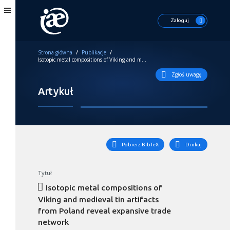
Zaloguj
Strona główna
/
Publikacje
/
Isotopic metal compositions of Viking and medieval tin artifacts from Poland reveal expansive trade network
Zgłoś uwagę
Artykuł
Pobierz BibTeX
Drukuj
Tytuł
Isotopic metal compositions of
Viking and medieval tin artifacts
from Poland reveal expansive trade
network