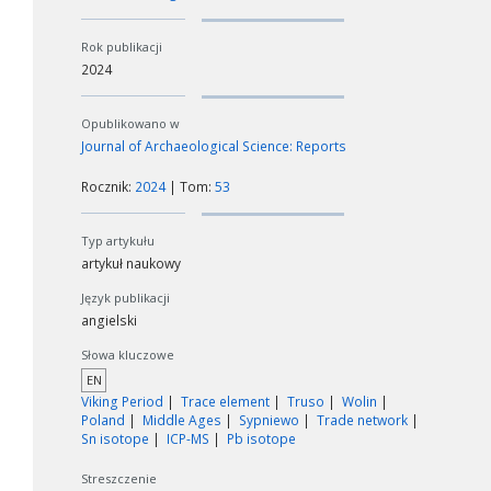
Rok publikacji
2024
Opublikowano w
Journal of Archaeological Science: Reports
Rocznik:
2024
| Tom:
53
Typ artykułu
artykuł naukowy
Język publikacji
angielski
Słowa kluczowe
EN
Viking Period
Trace element
Truso
Wolin
Poland
Middle Ages
Sypniewo
Trade network
Sn isotope
ICP-MS
Pb isotope
Streszczenie