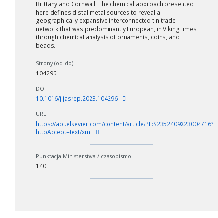
Brittany and Cornwall. The chemical approach presented
here defines distal metal sources to reveal a
geographically expansive interconnected tin trade
network that was predominantly European, in Viking times
through chemical analysis of ornaments, coins, and
beads.
Strony (od-do)
W zależności od ilości danych do przetworzenia generowanie pliku
104296
może się wydłużyć.
DOI
Jeśli generowanie trwa zbyt długo można ograniczyć dane np.
10.1016/j.jasrep.2023.104296
zmniejszając zakres lat.
URL
https://api.elsevier.com/content/article/PII:S2352409X23004716?
Anuluj
httpAccept=text/xml
Punktacja Ministerstwa / czasopismo
140