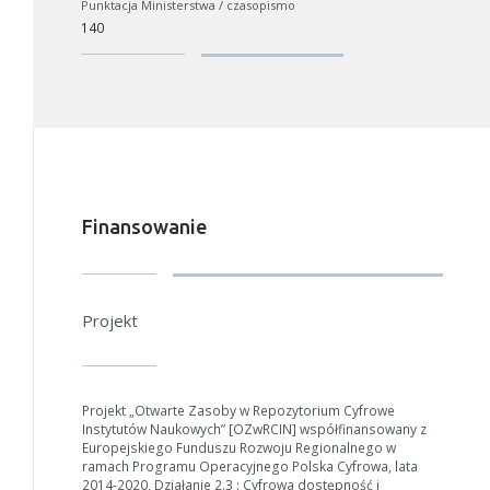
Punktacja Ministerstwa / czasopismo
140
W zależności od ilości danych do przetworzenia generowanie pliku 
się wydłużyć.
Jeśli generowanie trwa zbyt długo można ograniczyć dane np.
zmniejszając zakres lat.
Finansowanie
Anuluj
Projekt
Projekt „Otwarte Zasoby w Repozytorium Cyfrowe
Instytutów Naukowych” [OZwRCIN] współfinansowany z
Europejskiego Funduszu Rozwoju Regionalnego w
ramach Programu Operacyjnego Polska Cyfrowa, lata
2014-2020, Działanie 2.3 : Cyfrowa dostępność i