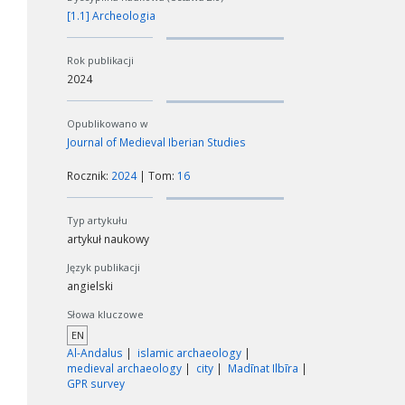
[1.1] Archeologia
Rok publikacji
2024
Opublikowano w
Journal of Medieval Iberian Studies
Rocznik:
2024
| Tom:
16
Typ artykułu
artykuł naukowy
Język publikacji
angielski
Słowa kluczowe
EN
Al-Andalus
islamic archaeology
medieval archaeology
city
Madīnat Ilbīra
GPR survey