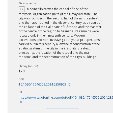
Streszczenie
Madīnat Ilbīra was the capital of one of the
EN
territorial organization units of the Umayyad state. The
city was founded in the second half of the ninth century,
and then abandoned in the eleventh century as a result of
the collapse of the Caliphate of Córdoba and the transfer
of the centre of the region to Granada. Its remains were
located only in the nineteenth century. Modern
excavations and non-invasive geophysical prospections
carried out in this century allow the reconstruction of the
spatial system of the city in the era of its greatest
prosperity, the location of the citadel and the main
mosque, and the reconstruction of the city’s buildings.
Strony (od-do)
1 - 35
DOI
10.1080/17546559.2024.2350963
URL
https://www.tandfonline.com/doi/pdf/10.1080/17546559.2024.23