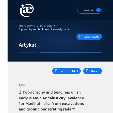
Zaloguj
Strona główna
/
Publikacje
/
Topography and buildings of an early Islamic Andalusi city: evidence for Madīnat Ilbīra from excavations and ground penetrating radar*
Zgłoś uwagę
Artykuł
Pobierz BibTeX
Drukuj
Tytuł
Topography and buildings of an
early Islamic Andalusi city: evidence
for Madīnat Ilbīra from excavations
and ground penetrating radar*