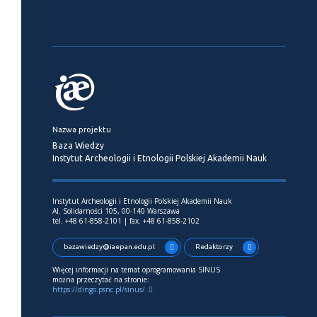
Nazwa projektu
Baza Wiedzy
Instytut Archeologii i Etnologii Polskiej Akademii Nauk
Instytut Archeologii i Etnologii Polskiej Akademii Nauk
Al. Solidarności 105, 00-140 Warszawa
tel. +48 61-858-2101 | fax. +48 61-858-2102
bazawiedzy@iaepan.edu.pl
Redaktorzy
Więcej informacji na temat oprogramowania SINUS
można przeczytać na stronie:
https://dingo.psnc.pl/sinus/