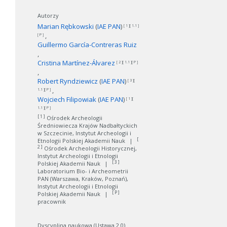
Autorzy
Marian Rębkowski
(
IAE PAN
)
[ 1 ][ 1.1 ]
[ P ]
Guillermo García-Contreras Ruiz
Cristina Martínez-Álvarez
[ 2 ][ 1.1 ][ P ]
Robert Ryndziewicz
(
IAE PAN
)
[ 3 ][
1.1 ][ P ]
Wojciech Filipowiak
(
IAE PAN
)
[ 1 ][
1.1 ][ P ]
[ 1 ]
Ośrodek Archeologii
Średniowiecza Krajów Nadbałtyckich
w Szczecinie, Instytut Archeologii i
[
Etnologii Polskiej Akademii Nauk
|
2 ]
Ośrodek Archeologii Historycznej,
Instytut Archeologii i Etnologii
[ 3 ]
Polskiej Akademii Nauk
|
Laboratorium Bio- i Archeometrii
PAN (Warszawa, Kraków, Poznań),
Instytut Archeologii i Etnologii
[ P ]
Polskiej Akademii Nauk
|
pracownik
Dyscyplina naukowa (Ustawa 2.0)