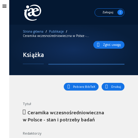
Zaloguj
Strona główna
/
Publikacje
/
Ceramika wczesnośredniowieczna w Polsce - stan i potrzeby badań
Zgłoś uwagę
Książka
Pobierz BibTeX
Drukuj
Tytuł
Ceramika wczesnośredniowieczna
w Polsce - stan i potrzeby badań
Redaktorzy