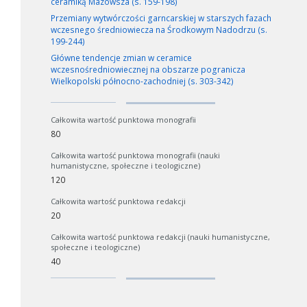
ceramiką Mazowsza (s. 159-198)
Przemiany wytwórczości garncarskiej w starszych fazach
wczesnego średniowiecza na Środkowym Nadodrzu (s.
199-244)
Główne tendencje zmian w ceramice
wczesnośredniowiecznej na obszarze pogranicza
Wielkopolski północno-zachodniej (s. 303-342)
Całkowita wartość punktowa monografii
80
Całkowita wartość punktowa monografii (nauki
humanistyczne, społeczne i teologiczne)
120
Całkowita wartość punktowa redakcji
20
Całkowita wartość punktowa redakcji (nauki humanistyczne,
społeczne i teologiczne)
40
W zależności od ilości danych do przetworzenia generowanie pliku
może się wydłużyć.
Jeśli generowanie trwa zbyt długo można ograniczyć dane np.