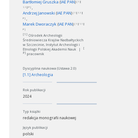
Bartłomiej Gruszka
(
IAE PAN
)
[ 1 ][
1.1 ][ P ]
Andrzej Janowski
(
IAE PAN
)
[ 1 ][ 1.1 ][
P ]
Marek Dworaczyk
(
IAE PAN
)
[ 1 ][ 1.1 ][
P ]
[ 1 ]
Ośrodek Archeologii
Średniowiecza Krajów Nadbałtyckich
w Szczecinie, Instytut Archeologii i
[
Etnologii Polskiej Akademii Nauk
|
P ]
pracownik
Dyscyplina naukowa (Ustawa 2.0)
[1.1] Archeologia
Rok publikacji
2024
Typ książki
redakcja monografii naukowej
Język publikacji
polski