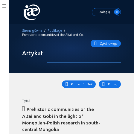
Zaloguj
Strona główna
/
Publikacje
/
Prehistoric communities of the Altai and Gobi in the light of Mongolian-Polish research in south-central Mongolia
Zgłoś uwagę
Artykuł
Pobierz BibTeX
Drukuj
Tytuł
Prehistoric communities of the
Altai and Gobi in the light of
Mongolian-Polish research in south-
central Mongolia