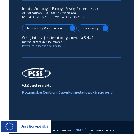
Instytut Archeologii i Etnologii Polskiej Akademii Nauk
Al. Solidarności 105, 00-140 Warszawa
tel. +48 61-858-2101 | fax. +48 61-858-2102
bazawiedzy@iaepan.edu.pl
Redaktorzy
Więcej informacji na temat oprogramowania SINUS
można przeczytać na stronie:
https://dingo.psnc.pl/sinus/
Właściciel projektu
Poznańskie Centrum Superkomputerowo-Sieciowe
Ten serwis działa dzięki oprogramowaniu
SINUS
opracowanemu przez