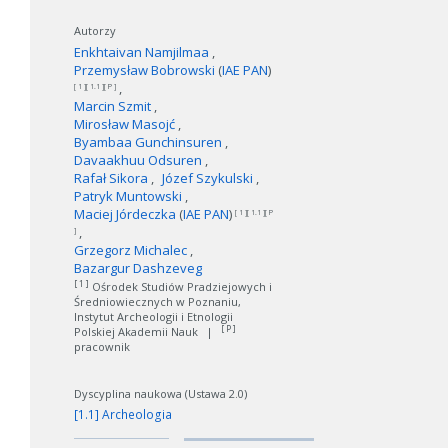
Autorzy
Enkhtaivan Namjilmaa
Przemysław Bobrowski
(
IAE PAN
)
[ 1 ][ 1.1 ][ P ]
Marcin Szmit
Mirosław Masojć
Byambaa Gunchinsuren
Davaakhuu Odsuren
Rafał Sikora
Józef Szykulski
Patryk Muntowski
Maciej Jórdeczka
(
IAE PAN
)
[ 1 ][ 1.1 ][ P
]
Grzegorz Michalec
Bazargur Dashzeveg
[ 1 ]
Ośrodek Studiów Pradziejowych i
Średniowiecznych w Poznaniu,
Instytut Archeologii i Etnologii
[ P ]
Polskiej Akademii Nauk
|
pracownik
Dyscyplina naukowa (Ustawa 2.0)
[1.1] Archeologia