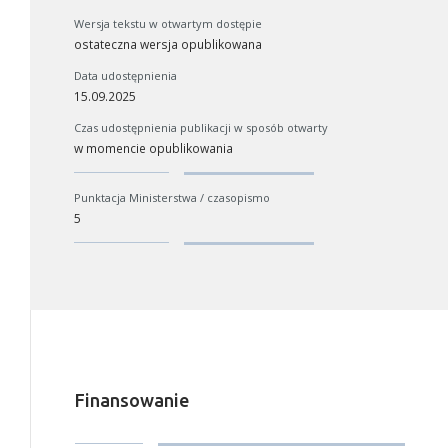
Wersja tekstu w otwartym dostępie
ostateczna wersja opublikowana
Data udostępnienia
W zależności od ilości danych do przetworzenia generowanie pliku
15.09.2025
może się wydłużyć.
Czas udostępnienia publikacji w sposób otwarty
Jeśli generowanie trwa zbyt długo można ograniczyć dane np.
w momencie opublikowania
zmniejszając zakres lat.
Anuluj
Punktacja Ministerstwa / czasopismo
5
Finansowanie