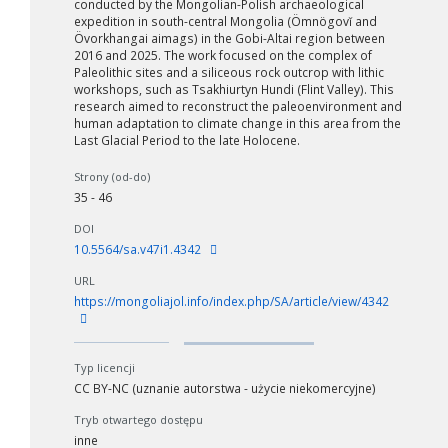
conducted by the Mongolian-Polish archaeological
expedition in south-central Mongolia (Ömnögovĭ and
Övorkhangai aimags) in the Gobi-Altai region between
2016 and 2025. The work focused on the complex of
Paleolithic sites and a siliceous rock outcrop with lithic
workshops, such as Tsakhiurtyn Hundi (Flint Valley). This
research aimed to reconstruct the paleoenvironment and
human adaptation to climate change in this area from the
Last Glacial Period to the late Holocene.
Strony (od-do)
35 - 46
DOI
10.5564/sa.v47i1.4342
URL
https://mongoliajol.info/index.php/SA/article/view/4342
Typ licencji
CC BY-NC (uznanie autorstwa - użycie niekomercyjne)
Tryb otwartego dostępu
inne