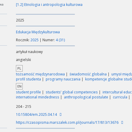
wa
[1.2] Etnologia i antropologia kulturowa
2025
Edukacja Międzykulturowa
Rocznik:
2025
| Numer:
4 (31)
artykuł naukowy
angielski
PL
tożsamość międzynarodowa
świadomość globalna
umysł międ
profil studenta
programy nauczania
kompetencje globalne stu
EN
student profile
students’ global competencies
intercultural edu
international mindedness
anthropological postulate
curricula
204 - 215
10.15804/em.2025.04.14
https://czasopisma.marszalek.com.pl/journals/17/813/13676