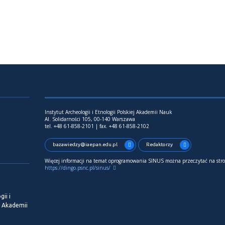
Instytut Archeologii i Etnologii Polskiej Akademii Nauk
Al. Solidarności 105, 00-140 Warszawa
tel. +48 61-858-2101 | fax. +48 61-858-2102
bazawiedzy@iaepan.edu.pl
Redaktorzy
Więcej informacji na temat oprogramowania SINUS można przeczytać na stro
https://dingo.psnc.pl/sinus/
ii i
j Akademii