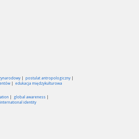
zynarodowy
postulat antropologiczny
dentów
edukacja międzykulturowa
cation
global awareness
international identity