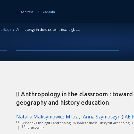
Kontrast
Czcionka
blikacje
/
Anthropology in the classroom : toward global competence in geography and history education
Anthropology in the classroom : toward
geography and history education
Natalia Maksymowicz Mróz
Anna Szymoszyn
(
IAE 
[ 1 ]
Ośrodek Etnologii i Antropologii Współczesności, Instytut Archeologii i
[ P ]
|
pracownik