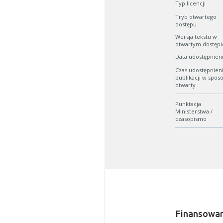
Typ licencji
Tryb otwartego
dostępu
Wersja tekstu w
otwartym dostępi
Data udostępnien
Czas udostępnien
publikacji w spos
otwarty
Punktacja
Ministerstwa /
czasopismo
W zależn
Jeśli ge
Finansowan