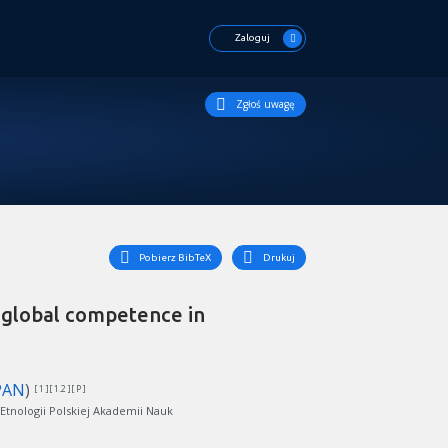
Zaloguj
Zgłoś uwagę
Pobierz BibTeX
Drukuj
 global competence in
PAN
)
[ 1 ][ 1.2 ][ P ]
 Etnologii Polskiej Akademii Nauk