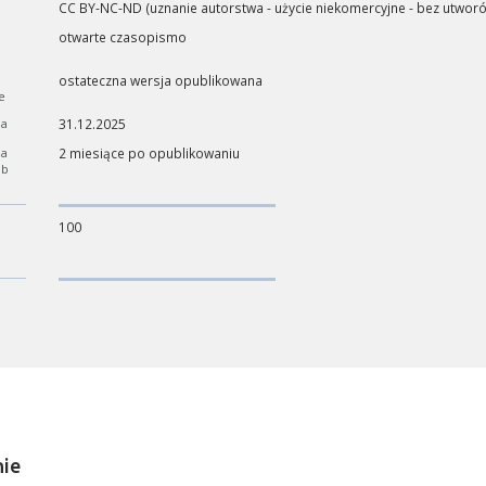
CC BY-NC-ND (uznanie autorstwa - użycie niekomercyjne - bez utwor
otwarte czasopismo
ostateczna wersja opublikowana
e
ia
31.12.2025
ia
2 miesiące po opublikowaniu
ób
100
ości od ilości danych do przetworzenia generowanie pliku może się 
nerowanie trwa zbyt długo można ograniczyć dane np. zmniejszając za
ie
Anuluj