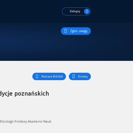
Zaloguj
Zgłoś uwagę
Pobierz BibTeX
Drukuj
dycje poznańskich
 Etnologii Polskiej Akademii Nauk