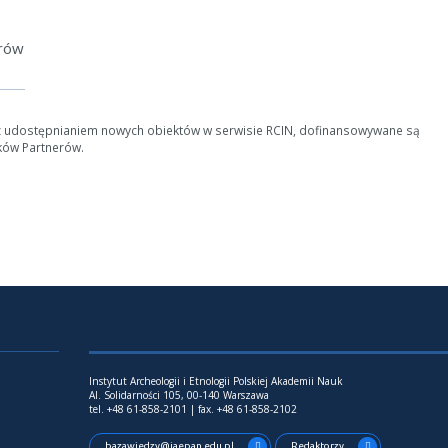
erów
z udostępnianiem nowych obiektów w serwisie RCIN, dofinansowywane są
ków Partnerów.
Instytut Archeologii i Etnologii Polskiej Akademii Nauk
Al. Solidarności 105, 00-140 Warszawa
tel. +48 61-858-2101 | fax. +48 61-858-2102
bazawiedzy@iaepan.edu.pl
Redaktorzy