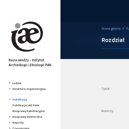
Strona główna
/
Pu
Rozdział
Baza wiedzy - Instytut
Archeologii i Etnologii PAN
Ludzie
Tytuł
Struktura organizacyjna
Publikacje
Publikacje IAE PAN
Autorzy
Rozprawy habilitacyjne
Rozprawy doktorskie
Raporty
Czasopisma