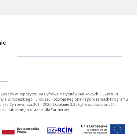
ie
ości od ilości danych do przetworzenia generowanie pliku może się 
nerowanie trwa zbyt długo można ograniczyć dane np. zmniejszając za
Anuluj
e Zasoby w Repozytorium Cyfrowe Instytutów Naukowych” [OZwRCIN]
ny z Europejskiego Funduszu Rozwoju Regionalnego w ramach Programu
ska Cyfrowa, lata 2014-2020, Działanie 2.3 : Cyfrowa dostępność i
tora publicznego oraz środki Partnerów