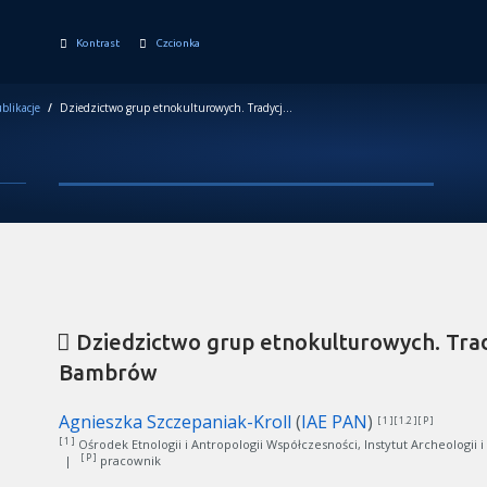
Kontrast
Czcionka
blikacje
/
Dziedzictwo grup etnokulturowych. Tradycje poznańskich Bambrów
Dziedzictwo grup etnokulturowych. Tra
Bambrów
Agnieszka Szczepaniak-Kroll
(
IAE PAN
)
[ 1 ][ 1.2 ][ P ]
[ 1 ]
Ośrodek Etnologii i Antropologii Współczesności, Instytut Archeologii i
[ P ]
|
pracownik