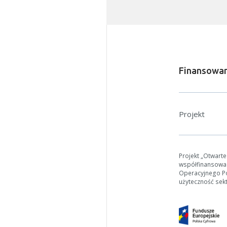
Finansowan
Projekt
W zależn
Jeśli ge
Projekt „Otwart
współfinansowa
Operacyjnego Pol
użyteczność sek