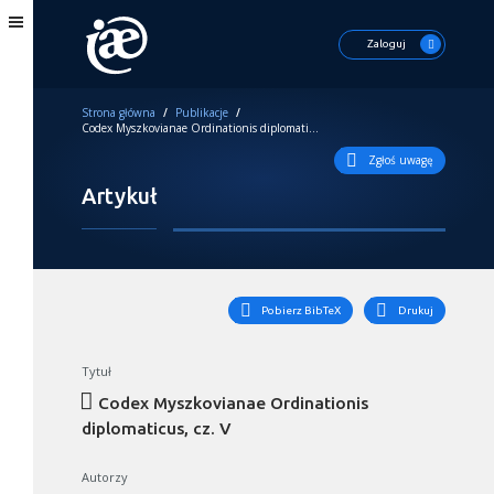
Zaloguj
Strona główna
/
Publikacje
/
Codex Myszkovianae Ordinationis diplomaticus, cz. V
Zgłoś uwagę
Artykuł
Pobierz BibTeX
Drukuj
Tytuł
Codex Myszkovianae Ordinationis
diplomaticus, cz. V
Autorzy