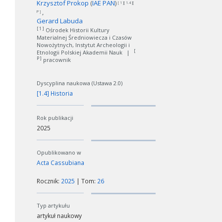
Krzysztof Prokop
(
IAE PAN
)
[ 1 ][ 1.4 ][
P ]
Gerard Labuda
[ 1 ]
Ośrodek Historii Kultury
Materialnej Średniowiecza i Czasów
Nowożytnych, Instytut Archeologii i
[
Etnologii Polskiej Akademii Nauk
|
P ]
pracownik
Dyscyplina naukowa (Ustawa 2.0)
[1.4] Historia
Rok publikacji
2025
Opublikowano w
Acta Cassubiana
Rocznik:
2025
| Tom:
26
Typ artykułu
artykuł naukowy