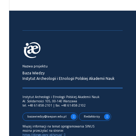
Nazwa projektu
Baza Wiedzy
Instytut Archeologii i Etnologii Polskiej Akademii Nauk
Instytut Archeologii i Etnologii Polskiej Akademii Nauk
Al. Solidarności 105, 00-140 Warszawa
tel. +48 61-858-2101 | fax. +48 61-858-2102
bazawiedzy@iaepan.edu.pl
Redaktorzy
Więcej informacji na temat oprogramowania SINUS
można przeczytać na stronie:
https://dingo.psnc.pl/sinus/