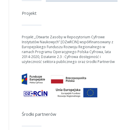
Projekt
W zależności od ilości danych do przetworzenia generowanie pliku
może się wydłużyć.
Projekt „Otwarte Zasoby w Repozytorium Cyfrowe
Jeśli generowanie trwa zbyt długo można ograniczyć dane np.
Instytutów Naukowych” [OZwRCIN] współfinansowany z
zmniejszając zakres lat.
Europejskiego Funduszu Rozwoju Regionalnego w
ramach Programu Operacyjnego Polska Cyfrowa, lata
2014-2020, Działanie 2.3 : Cyfrowa dostępność i
Anuluj
użyteczność sektora publicznego oraz środki Partnerów
Środki partnerów