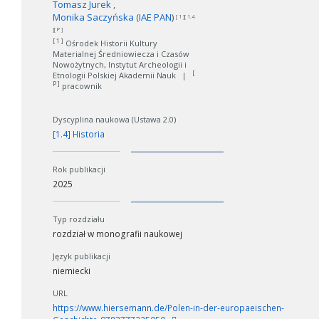
Tomasz Jurek
Monika Saczyńska
(
IAE PAN
)
[ 1 ][ 1.4
][ P ]
[ 1 ]
Ośrodek Historii Kultury
Materialnej Średniowiecza i Czasów
Nowożytnych, Instytut Archeologii i
[
Etnologii Polskiej Akademii Nauk
|
P ]
pracownik
Dyscyplina naukowa (Ustawa 2.0)
[1.4] Historia
Rok publikacji
2025
Typ rozdziału
rozdział w monografii naukowej
Język publikacji
niemiecki
URL
https://www.hiersemann.de/Polen-in-der-europaeischen-