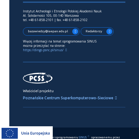
Instytut Archeologii i Etnologii Polskiej Akademii Nauk
Al. Solidarności 105, 00-140 Warszawa
tel. +48 61-858-2101 | fax. +48 61-858-2102
bazawiedzy@iaepan.edu.pl
Redaktorzy
Więcej informacji na temat oprogramowania SINUS
można przeczytać na stronie:
https://dingo.psnc.pl/sinus/
Właściciel projektu
Poznańskie Centrum Superkomputerowo-Sieciowe
Ten serwis działa dzięki oprogramowaniu
SINUS
opracowanemu przez