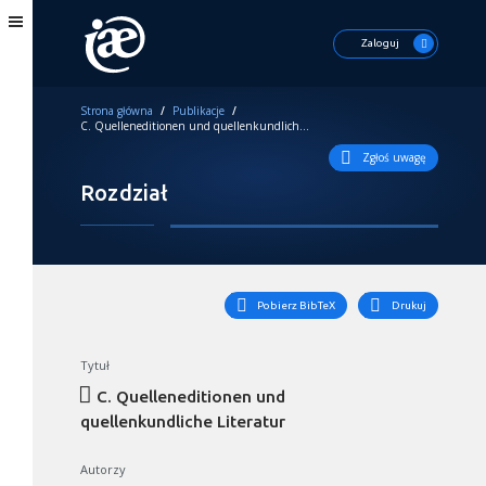
Zaloguj
Strona główna
/
Publikacje
/
C. Quelleneditionen und quellenkundliche Literatur
Zgłoś uwagę
Rozdział
Pobierz BibTeX
Drukuj
Tytuł
C. Quelleneditionen und
quellenkundliche Literatur
Autorzy