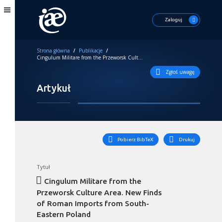
Zaloguj
Strona główna
/
Publikacje
/
Cingulum Militare from the Przeworsk Culture Area. New Finds of Roman Imports from South-Eastern Poland
Zgłoś uwagę
Artykuł
Pobierz BibTeX
Drukuj
Tytuł
Cingulum Militare from the
Przeworsk Culture Area. New Finds
of Roman Imports from South-
Eastern Poland