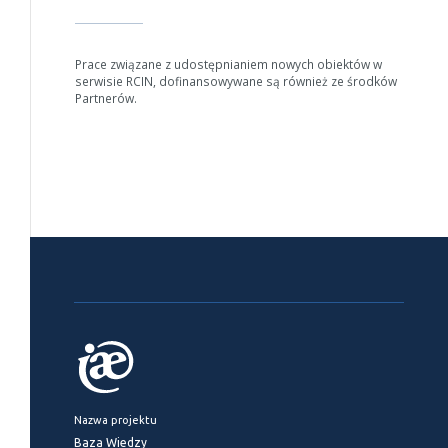
Prace związane z udostępnianiem nowych obiektów w
serwisie RCIN, dofinansowywane są również ze środków
Partnerów.
Nazwa projektu
Baza Wiedzy