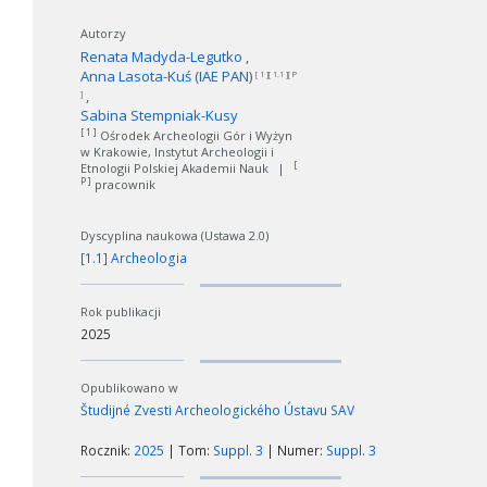
Autorzy
Renata Madyda-Legutko
Anna Lasota-Kuś
(
IAE PAN
)
[ 1 ][ 1.1 ][ P
]
Sabina Stempniak-Kusy
[ 1 ]
Ośrodek Archeologii Gór i Wyżyn
w Krakowie, Instytut Archeologii i
[
Etnologii Polskiej Akademii Nauk
|
P ]
pracownik
Dyscyplina naukowa (Ustawa 2.0)
[1.1] Archeologia
Rok publikacji
2025
Opublikowano w
Študijné Zvesti Archeologického Ústavu SAV
Rocznik:
2025
| Tom:
Suppl. 3
| Numer:
Suppl. 3