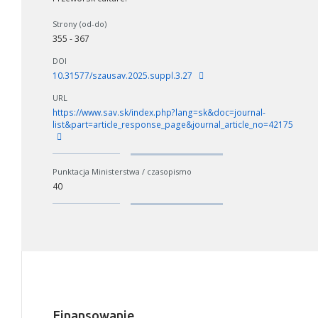
Strony (od-do)
355 - 367
DOI
10.31577/szausav.2025.suppl.3.27
URL
https://www.sav.sk/index.php?lang=sk&doc=journal-
list&part=article_response_page&journal_article_no=42175
Punktacja Ministerstwa / czasopismo
40
W zależności od ilości danych do przetworzenia generowanie pliku
może się wydłużyć.
Jeśli generowanie trwa zbyt długo można ograniczyć dane np.
zmniejszając zakres lat.
Anuluj
Finansowanie