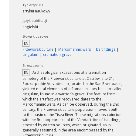
Typ artykułu
artykuł naukowy
Język publikacji
angielski
Słowa kluczowe
EN
Przeworsk culture
Marcomannic wars
belt fittings
cingulum
cremation grave
Streszczenie
Archaeological excavations at a cremation
EN
cemetery of the Przeworsk culture at Ostrów, site 21,
Podkarpackie Voivodeship, located in the San River basin,
yielded metal elements of a Roman military belt, so-called
cingulum, found in a warrior’s grave. The feature from
which the artefact was recovered dates to the
Marcomannic wars. As can be observed, during the 2nd
century, the Przeworsk culture population moved south
to the basin of the Tisza River. These migrations coincide
with the first appearance of the Vandal tribe of Hasdingi,
attested by written sources, which originated, as is
generally assumed, in the area encompassed by the
Przeworsk culture.