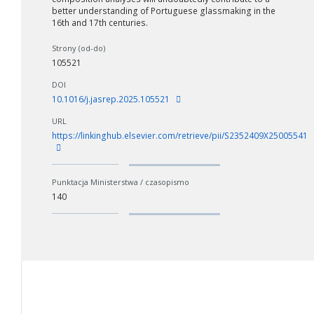
better understanding of Portuguese glassmaking in the
16th and 17th centuries.
Strony (od-do)
105521
DOI
10.1016/j.jasrep.2025.105521
URL
https://linkinghub.elsevier.com/retrieve/pii/S2352409X25005541
Punktacja Ministerstwa / czasopismo
140
W zależności od ilości danych do przetworzenia generowanie pliku
może się wydłużyć.
Jeśli generowanie trwa zbyt długo można ograniczyć dane np.
zmniejszając zakres lat.
Anuluj