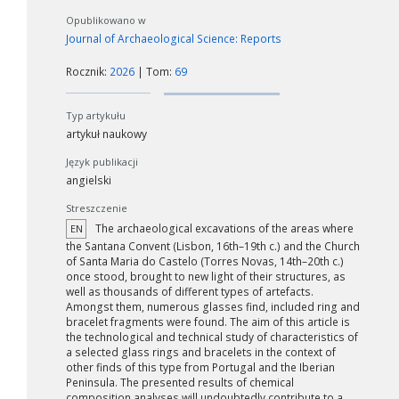
Opublikowano w
Journal of Archaeological Science: Reports
Rocznik:
2026
| Tom:
69
Typ artykułu
artykuł naukowy
Język publikacji
angielski
Streszczenie
The archaeological excavations of the areas where
EN
the Santana Convent (Lisbon, 16th–19th c.) and the Church
of Santa Maria do Castelo (Torres Novas, 14th–20th c.)
once stood, brought to new light of their structures, as
well as thousands of different types of artefacts.
Amongst them, numerous glasses find, included ring and
bracelet fragments were found. The aim of this article is
the technological and technical study of characteristics of
a selected glass rings and bracelets in the context of
other finds of this type from Portugal and the Iberian
Peninsula. The presented results of chemical
composition analyses will undoubtedly contribute to a