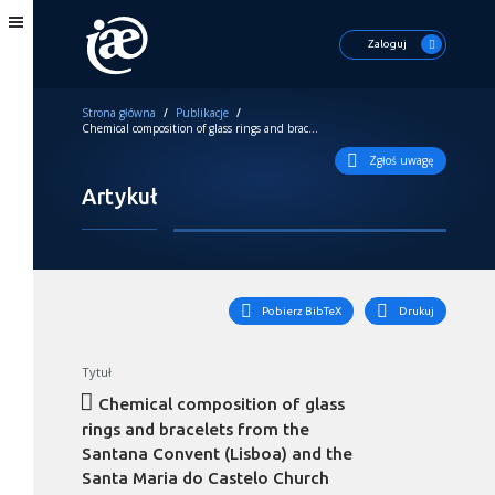
Zaloguj
Strona główna
/
Publikacje
/
Chemical composition of glass rings and bracelets from the Santana Convent (Lisboa) and the Santa Maria do Castelo Church (Torres Novas). A short contribution to 16th – 1st half of 17th century glassmaking in Portugal
Zgłoś uwagę
Artykuł
Pobierz BibTeX
Drukuj
Tytuł
Chemical composition of glass
rings and bracelets from the
Santana Convent (Lisboa) and the
Santa Maria do Castelo Church