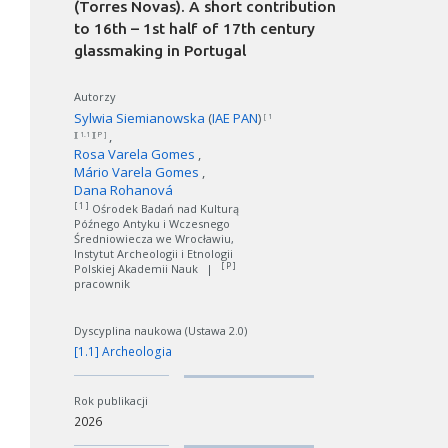
(Torres Novas). A short contribution
to 16th – 1st half of 17th century
glassmaking in Portugal
Autorzy
Sylwia Siemianowska
(
IAE PAN
)
[ 1
][ 1.1 ][ P ]
Rosa Varela Gomes
Mário Varela Gomes
Dana Rohanová
[ 1 ]
Ośrodek Badań nad Kulturą
Późnego Antyku i Wczesnego
Średniowiecza we Wrocławiu,
Instytut Archeologii i Etnologii
[ P ]
Polskiej Akademii Nauk
|
pracownik
Dyscyplina naukowa (Ustawa 2.0)
[1.1] Archeologia
Rok publikacji
2026