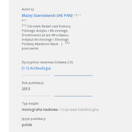
Autorzy
Błażej Stanisławski
(
IAE PAN
)
[ 1 ][ 1.1
][ P ]
[ 1 ]
Ośrodek Badań nad Kulturą
Późnego Antyku i Wczesnego
Średniowiecza we Wrocławiu,
Instytut Archeologii i Etnologii
[ P ]
Polskiej Akademii Nauk
|
pracownik
Dyscyplina naukowa (Ustawa 2.0)
[1.1] Archeologia
Rok publikacji
2013
Typ książki
monografia naukowa
/ rozprawa habilitacyjna
Język publikacji
polski