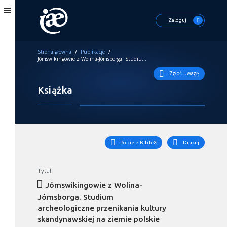
Zaloguj
Strona główna
/
Publikacje
/
Jómswikingowie z Wolina-Jómsborga. Studium archeologiczne przenikania kultury skandynawskiej na ziemie polskie
Zgłoś uwagę
Książka
Pobierz BibTeX
Drukuj
Tytuł
Jómswikingowie z Wolina-
Jómsborga. Studium
archeologiczne przenikania kultury
skandynawskiej na ziemie polskie