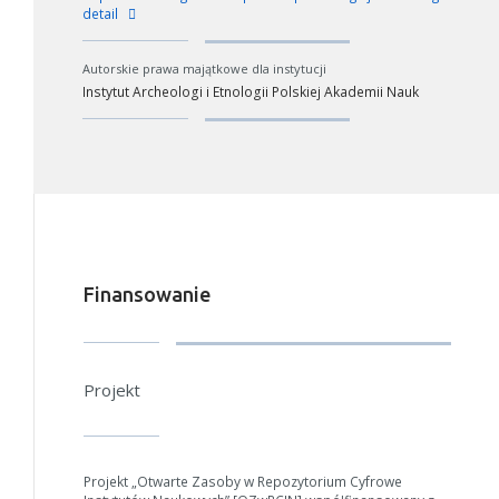
detail
Autorskie prawa majątkowe dla instytucji
Instytut Archeologi i Etnologii Polskiej Akademii Nauk
W zależności od ilości danych do przetworzenia generowanie pliku
może się wydłużyć.
Finansowanie
Jeśli generowanie trwa zbyt długo można ograniczyć dane np.
zmniejszając zakres lat.
Projekt
Anuluj
Projekt „Otwarte Zasoby w Repozytorium Cyfrowe