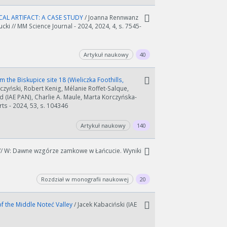
AL ARTIFACT: A CASE STUDY
/ Joanna Rennwanz
cki // MM Science Journal - 2024, 2024, 4, s. 7545-
Artykuł naukowy
40
m the Biskupice site 18 (Wieliczka Foothills,
czyński, Robert Kenig, Mélanie Roffet-Salque,
IAE PAN), Charlie A. Maule, Marta Korczyńska-
s - 2024, 53, s. 104346
Artykuł naukowy
140
) // W: Dawne wzgórze zamkowe w Łańcucie. Wyniki
Rozdział w monografii naukowej
20
of the Middle Noteć Valley
/ Jacek Kabaciński (IAE