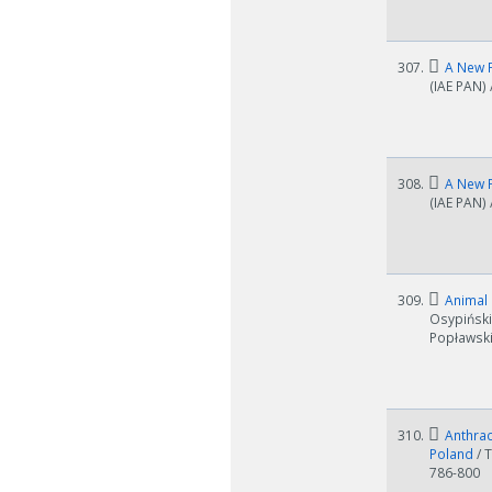
307.
A New F
(IAE PAN)
308.
A New F
(IAE PAN)
309.
Animal 
Osypiński
Popławski,
310.
Anthrac
Poland
/ 
786-800