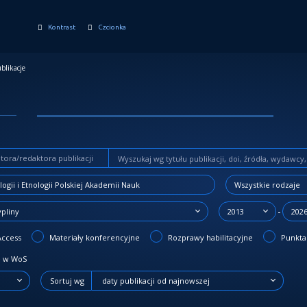
Kontrast
Czcionka
blikacje
Wszystkie rodzaje
-
ypliny
2013
202
Access
Materiały konferencyjne
Rozprawy habilitacyjne
Punktac
 w WoS
Sortuj wg
daty publikacji od najnowszej