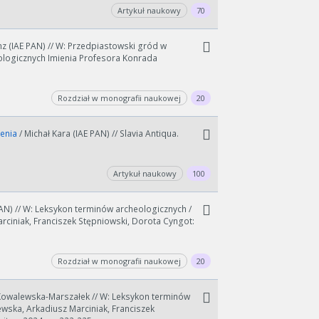
Artykuł naukowy
70
z (IAE PAN) // W: Przedpiastowski gród w
ologicznych Imienia Profesora Konrada
wydłużyć.
kres lat.
Rozdział w monografii naukowej
20
ienia
/ Michał Kara (IAE PAN) // Slavia Antiqua.
Artykuł naukowy
100
AN) // W: Leksykon terminów archeologicznych /
ciniak, Franciszek Stępniowski, Dorota Cyngot:
Rozdział w monografii naukowej
20
Kowalewska-Marszałek // W: Leksykon terminów
wska, Arkadiusz Marciniak, Franciszek