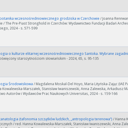
otanika wczesnośredniowiecznego grodziska w Czerchowie
/ Joanna Rennwan
e / The Pre-Piast Stronghold in Czerchów: Wydawnictwo Fundacji Badań Arche
ości od ilości danych do przetworzenia generowanie pliku może się 
iego, 2024 - s. 571-599
nerowanie trwa zbyt długo można ograniczyć dane np. zmniejszając za
Anuluj
ogia o kulturze elitarnej wczesnośredniowiecznego Santoka. Wybrane zagadn
oświęcony starożytnościom słowiańskim - 2024, 65, s. 95-135
logia Środowiskowa
/ Magdalena Moskal-Del Hoyo, Maria Lityńska-Zając (IAE P
a Kowalewska-Marszałek, Stanisław Iwaniszewski, Anna Zalewska, Arkadiusz Mar
wo Autorów i Wydawców Prac Naukowych Universitas, 2024 - s. 159-166
anatologia (tafonomia szczątków ludzkich, „antropologia terenowa”)
/ Hanna 
icznych / red. Hanna Kowalewska-Marszałek, Stanisław Iwaniszewski, Anna Zale