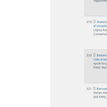
Stępniows
319.
Avances
el corazón
López-Aur
Conservac
320.
Badania
roku w św
epoki brą
PAN): Wyd
321.
Barrow 
Stefan Al
(IAE PAN),