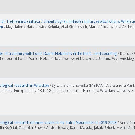
ian Treboniana Gallusa z cmentarzyska ludności kultury wielbarskiej w Weklicac
um
/ Magdalena Natuniewicz-Sekuła, Vital Sidarovich, Marek Baczewski // Archeol
r of a century with Louis Daniel Nebelsick in the field… and counting
/ Dariusz
 honour of Louis Daniel Nebelsick: Uniwersytet Kardynała Stefana Wyszyńskieg
logical research in Wrocław
/ Sylwia Siemianowska (IAE PAN), Aleksandra Pank
 central Europe in the 13th–18th centuries part I: Brno and Wrocław: Universit
logical research of three caves in the Tatra Mountains in 2019-2023
/ Anna Kr
lia Kościuk-Załupka, Paweł Valde-Nowak, Kamil Makuła, Jakub Skłucki // Acta Arc