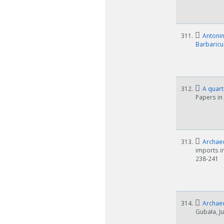
311.
Antonin
Barbaric
312.
A quarte
Papers in
313.
Archaeo
imports in
238-241
314.
Archaeo
Gubała, Ju