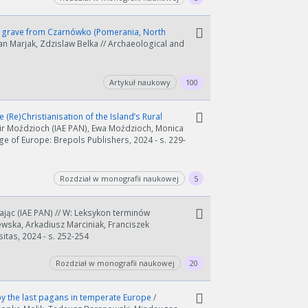
ly grave from Czarnówko (Pomerania, North
an Marjak, Zdzislaw Belka // Archaeological and
Artykuł naukowy
100
(Re)Christianisation of the Island’s Rural
ir Moździoch (IAE PAN), Ewa Moździoch, Monica
ge of Europe: Brepols Publishers, 2024 - s. 229-
Rozdział w monografii naukowej
5
ając (IAE PAN) // W: Leksykon terminów
wska, Arkadiusz Marciniak, Franciszek
tas, 2024 - s. 252-254
Rozdział w monografii naukowej
20
by the last pagans in temperate Europe
/