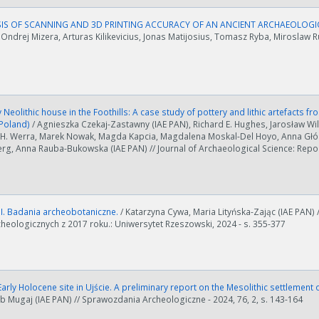
IS OF SCANNING AND 3D PRINTING ACCURACY OF AN ANCIENT ARCHAEOLOGIC
 Ondrej Mizera, Arturas Kilikevicius, Jonas Matijosius, Tomasz Ryba, Miroslaw Ru
 Neolithic house in the Foothills: A case study of pottery and lithic artefacts fro
 Poland)
/ Agnieszka Czekaj-Zastawny (IAE PAN), Richard E. Hughes, Jarosław Wil
. Werra, Marek Nowak, Magda Kapcia, Magdalena Moskal-Del Hoyo, Anna Głód (
g, Anna Rauba-Bukowska (IAE PAN) // Journal of Archaeological Science: Report
II. Badania archeobotaniczne.
/ Katarzyna Cywa, Maria Lityńska-Zając (IAE PAN
heologicznych z 2017 roku.: Uniwersytet Rzeszowski, 2024 - s. 355-377
rly Holocene site in Ujście. A preliminary report on the Mesolithic settlement 
ub Mugaj (IAE PAN) // Sprawozdania Archeologiczne - 2024, 76, 2, s. 143-164