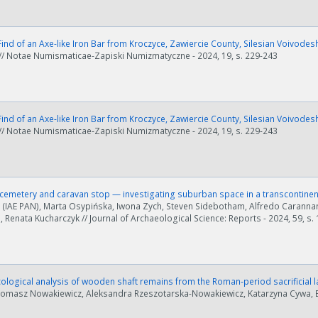
ind of an Axe-like Iron Bar from Kroczyce, Zawiercie County, Silesian Voivodes
 // Notae Numismaticae-Zapiski Numizmatyczne - 2024, 19, s. 229-243
ind of an Axe-like Iron Bar from Kroczyce, Zawiercie County, Silesian Voivodes
 // Notae Numismaticae-Zapiski Numizmatyczne - 2024, 19, s. 229-243
cemetery and caravan stop — investigating suburban space in a transcontinent
 (IAE PAN), Marta Osypińska, Iwona Zych, Steven Sidebotham, Alfredo Caranna
 Renata Kucharczyk // Journal of Archaeological Science: Reports - 2024, 59, s.
ological analysis of wooden shaft remains from the Roman‐period sacrificial l
Tomasz Nowakiewicz, Aleksandra Rzeszotarska-Nowakiewicz, Katarzyna Cywa, Bar