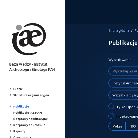
Strona główna
/
Pu
Publikacje
Wyszukiwanie
Baza wiedzy - Instytut
Archeologii i Etnologii PAN
Ludzie
Wszystkie dysc
Struktura organizacyjna
Tylko Open 
Publikacje
Publikacje IAE PAN
Indeksowane
Rozprawy habilitacyjne
Rozprawy doktorskie
Pokaż
100
Raporty
Czasopisma