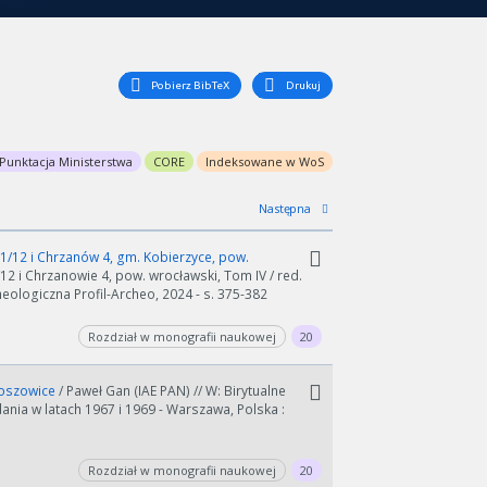
Pobierz BibTeX
Drukuj
Punktacja Ministerstwa
CORE
Indeksowane w WoS
Następna
/12 i Chrzanów 4, gm. Kobierzyce, pow.
2 i Chrzanowie 4, pow. wrocławski, Tom IV / red.
logiczna Profil-Archeo, 2024 - s. 375-382
Rozdział w monografii naukowej
20
roszowice
/ Paweł Gan (IAE PAN) // W: Birytualne
nia w latach 1967 i 1969 - Warszawa, Polska :
Rozdział w monografii naukowej
20