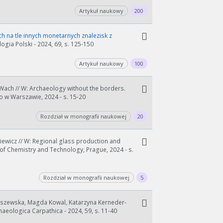
Artykuł naukowy
200
h na tle innych monetarnych znalezisk z
ogia Polski - 2024, 69, s. 125-150
Artykuł naukowy
100
 Wach // W: Archaeology without the borders.
o w Warszawie, 2024 - s. 15-20
Rozdział w monografii naukowej
20
iewicz // W: Regional glass production and
y of Chemistry and Technology, Prague, 2024 - s.
Rozdział w monografii naukowej
5
aszewska, Magda Kowal, Katarzyna Kerneder-
haeologica Carpathica - 2024, 59, s. 11-40