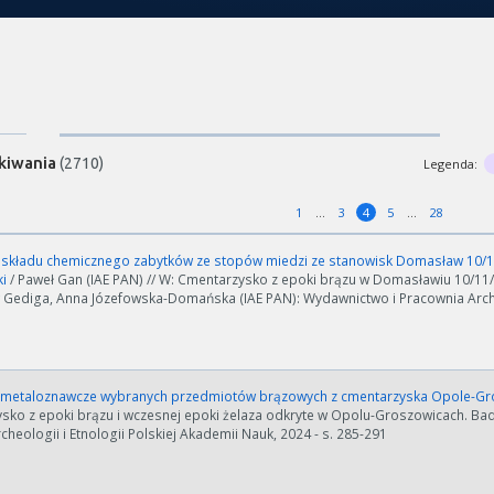
kiwania
(2710)
Legenda:
1
3
4
5
28
 składu chemicznego zabytków ze stopów miedzi ze stanowisk Domasław 10/11
ki
/ Paweł Gan (IAE PAN) // W: Cmentarzysko z epoki brązu w Domasławiu 10/11/1
Gediga, Anna Józefowska-Domańska (IAE PAN): Wydawnictwo i Pracownia Archeo
 metaloznawcze wybranych przedmiotów brązowych z cmentarzyska Opole-G
sko z epoki brązu i wczesnej epoki żelaza odkryte w Opolu-Groszowicach. Bada
rcheologii i Etnologii Polskiej Akademii Nauk, 2024 - s. 285-291