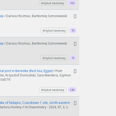
Artykuł naukowy
100
hip
/ Dariusz Rozmus, Bartłomiej Szmoniewski
Artykuł naukowy
70
hip
/ Dariusz Rozmus, Bartłomiej Szmoniewski
Artykuł naukowy
70
al port in Berenike (Red Sea, Egypt)
/ Piotr
nte, Krzysztof Domżalski, Sara Mandera, Szymon
 104779
Artykuł naukowy
140
ake of Nidajno, Czaszkowo 1 site, north‐eastern
tosz Kontny // Archaeometry - 2024, 67, 3, s.