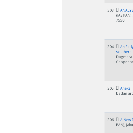
303.
ANALYS
(IAE PAN),
7550
304.
An Early
southern
Dagmara H
Cappenber
305.
Aneks I
badań arc
306.
A New Ea
PAN), Jak