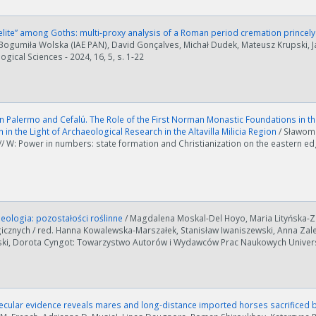
elite” among Goths: multi-proxy analysis of a Roman period cremation prince
 Bogumiła Wolska (IAE PAN), David Gonçalves, Michał Dudek, Mateusz Krupski, J
gical Sciences - 2024, 16, 5, s. 1-22
Palermo and Cefalú. The Role of the First Norman Monastic Foundations in the 
 in the Light of Archaeological Research in the Altavilla Milicia Region
/ Sławom
// W: Power in numbers: state formation and Christianization on the eastern ed
eologia: pozostałości roślinne
/ Magdalena Moskal-Del Hoyo, Maria Lityńska-Z
icznych / red. Hanna Kowalewska-Marszałek, Stanisław Iwaniszewski, Anna Zale
ki, Dorota Cyngot: Towarzystwo Autorów i Wydawców Prac Naukowych Universi
cular evidence reveals mares and long-distance imported horses sacrificed 