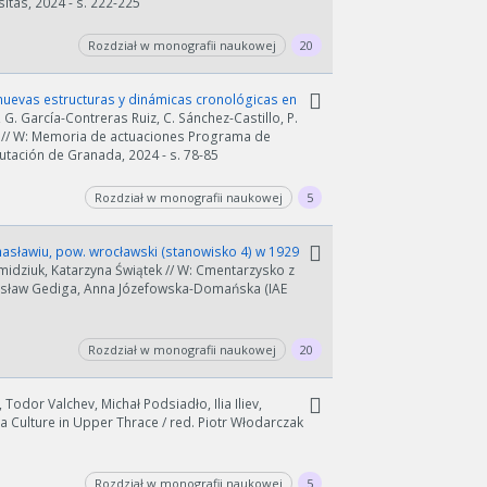
tas, 2024 - s. 222-225
Rozdział w monografii naukowej
20
nuevas estructuras y dinámicas cronológicas en
, G. García-Contreras Ruiz, C. Sánchez-Castillo, P.
n // W: Memoria de actuaciones Programa de
tación de Granada, 2024 - s. 78-85
Rozdział w monografii naukowej
5
asławiu, pow. wrocławski (stanowisko 4) w 1929
idziuk, Katarzyna Świątek // W: Cmentarzysko z
gusław Gediga, Anna Józefowska-Domańska (IAE
Rozdział w monografii naukowej
20
 Todor Valchev, Michał Podsiadło, Ilia Iliev,
 Culture in Upper Thrace / red. Piotr Włodarczak
Rozdział w monografii naukowej
5