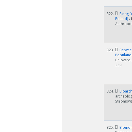
322.
Being “
Poland)
/
Anthropolo
323.
Between 
Population
Chiovaro 
239
324.
Bioarch
archeolog
Stępniows
325.
Biomole