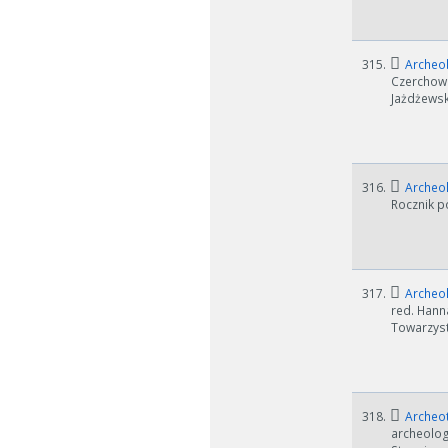
315.
Archeob
Czerchowi
W zależn
Jażdżewsk
Jeśli ge
316.
Archeol
Rocznik p
317.
Archeo
red. Hann
Towarzyst
318.
Archeot
archeolog