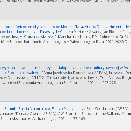
ki, Dorota Cyngot: Towarzystwo Autorów i Wydawców Prac Naukowych Universi
 arqueológicos en el yacimiento de Medina Elvira. Atarfe. Descubrimiento de 
 de la ciudad medieval. Fases I y II
/ Cristina Martínez-Álvarez, J.m Ríos-Jiménez
recoechea, A. González-Álvarez, E. Mancha-Iturribarria, E.M. Colmenero-Griñá
ión y Uso del Patrimonio Arqueológico y Paleontológico Rural 2021-2022: Dipu
 wykopaliskowe na cmentarzysku ciałopalnym ludności kultury łużyckiej w Dom
ietle źródeł archiwalnych
/ Anna Józefowska-Domańska (IAE PAN), Krzysztof Dem
zu w Domasławiu 10/11/12 i Chrzanowie 4, pow. wrocławski, Tom IV / red. Bo
awnictwo i Pracownia Archeologiczna Profil-Archeo, 2024 - s. 203-278
at Pamukli Bair in Malomirovo, Elhovo Municipality
/ Piotr Włodarczak (IAE PAN),
exandrov, Tomasz Oberc (IAE PAN) // W: From the Steppes to the Balkans: Yamna
 Stefan Alexandrov: Archaeolingua, 2024 - s. 77-165