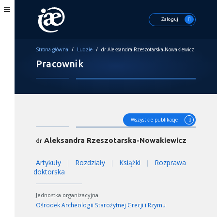
Zaloguj
Strona główna
/
Ludzie
/
dr Aleksandra Rzeszotarska-Nowakiewicz
Pracownik
Wszystkie publikacje
Aleksandra Rzeszotarska-Nowakiewicz
dr
Artykuły
Rozdziały
Książki
Rozprawa
|
|
|
doktorska
Jednostka organizacyjna
Ośrodek Archeologii Starożytnej Grecji i Rzymu