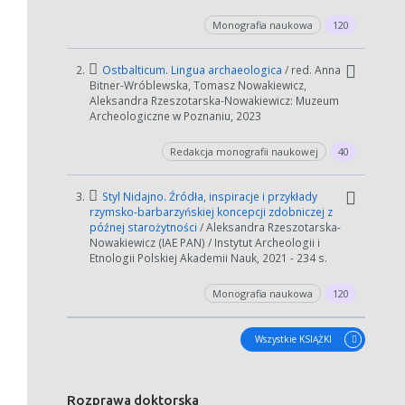
Monografia naukowa
120
W zależności od ilości danych do przetworzenia generowanie pliku
2.
Ostbalticum. Lingua archaeologica
/ red. Anna
może się wydłużyć.
Bitner-Wróblewska, Tomasz Nowakiewicz,
Aleksandra Rzeszotarska-Nowakiewicz: Muzeum
Jeśli generowanie trwa zbyt długo można ograniczyć dane np.
Archeologiczne w Poznaniu, 2023
zmniejszając zakres lat.
Redakcja monografii naukowej
40
Anuluj
3.
Styl Nidajno. Źródła, inspiracje i przykłady
rzymsko-barbarzyńskiej koncepcji zdobniczej z
późnej starożytności
/ Aleksandra Rzeszotarska-
Nowakiewicz (IAE PAN) / Instytut Archeologii i
Etnologii Polskiej Akademii Nauk, 2021 - 234 s.
Monografia naukowa
120
Wszystkie KSIĄŻKI
Rozprawa doktorska