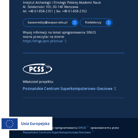
Instytut Archeologii i Etnologii Polskiej Akademii Nauk
Al. Solidarności 105, 00-140 Warszawa
tel. +48 61-858-2101 | fax. +48 61-858-2102
bazawiedzy@iaepan.edu.pl
Redaktorzy
Więcej informacji na temat oprogramowania SINUS
można przeczytać na stronie:
https://dingo.psnc.pl/sinus/
Właściciel projektu
Poznańskie Centrum Superkomputerowo-Sieciowe
Ten serwis działa dzięki oprogramowaniu
SINUS
opracowanemu przez
Poznańskie Centrum Superkomputerowo-Sieciowe