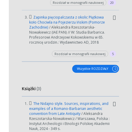
Rozdział w monografii naukowej
20
3.
Zapinka pięciopalczasta z okolic Płątkowa
koło Chociwla na Pojezierzu Ińskim (Pomorze
Zachodnie)
/ Aleksandra Rzeszotarska-
Nowakiewicz (IAE PAN) // W: Studia Barbarica.
Profesorowi Andrzejowi Kokowskiemu w 65.
rocznicę urodzin.: Wydawnictwo AD, 2018
Rozdział w monografii naukowej
5
Wszystkie ROZDZIAŁY
Książki
(3)
1.
The Nidajno style. Sources, inspirations, and
examples of a Romano-Barbarian aesthetic
convention from Late Antiquity
/ Aleksandra
Rzeszotarska-Nowakiewicz / Warszawa, Polska :
Instytut Archeologii i Etnologii Polskiej Akademii
Nauk, 2024 - 349 s.