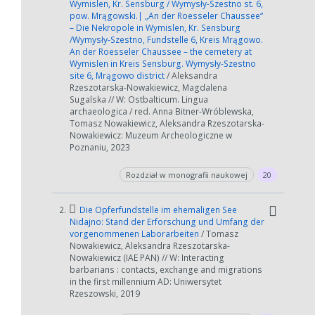
Wymislen, Kr. Sensburg / Wymysły-Szestno st. 6,
pow. Mrągowski.| „An der Roesseler Chaussee“
– Die Nekropole in Wymislen, Kr. Sensburg
/Wymysły-Szestno, Fundstelle 6, Kreis Mrągowo.
An der Roesseler Chaussee – the cemetery at
Wymislen in Kreis Sensburg. Wymysły-Szestno
site 6, Mrągowo district
/ Aleksandra
Rzeszotarska-Nowakiewicz, Magdalena
Sugalska // W: Ostbalticum. Lingua
archaeologica / red. Anna Bitner-Wróblewska,
Tomasz Nowakiewicz, Aleksandra Rzeszotarska-
Nowakiewicz: Muzeum Archeologiczne w
Poznaniu, 2023
Rozdział w monografii naukowej
20
2.
Die Opferfundstelle im ehemaligen See
Nidajno: Stand der Erforschung und Umfang der
vorgenommenen Laborarbeiten
/ Tomasz
Nowakiewicz, Aleksandra Rzeszotarska-
Nowakiewicz (IAE PAN) // W: Interacting
barbarians : contacts, exchange and migrations
in the first millennium AD: Uniwersytet
Rzeszowski, 2019