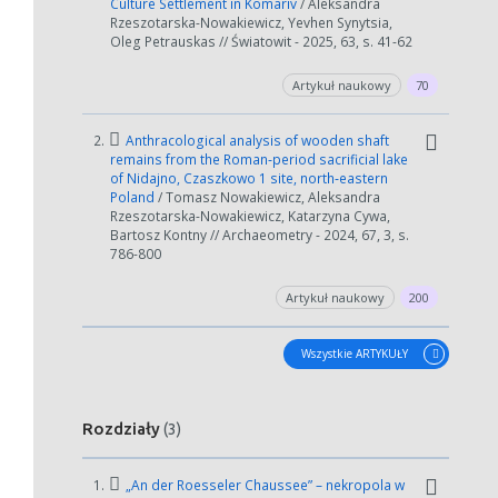
Culture Settlement in Komariv
/ Aleksandra
Rzeszotarska-Nowakiewicz, Yevhen Synytsia,
Oleg Petrauskas // Światowit - 2025, 63, s. 41-62
Artykuł naukowy
70
2.
Anthracological analysis of wooden shaft
remains from the Roman‐period sacrificial lake
of Nidajno, Czaszkowo 1 site, north‐eastern
Poland
/ Tomasz Nowakiewicz, Aleksandra
Rzeszotarska-Nowakiewicz, Katarzyna Cywa,
Bartosz Kontny // Archaeometry - 2024, 67, 3, s.
786-800
Artykuł naukowy
200
Wszystkie ARTYKUŁY
Rozdziały
(3)
1.
„An der Roesseler Chaussee” – nekropola w