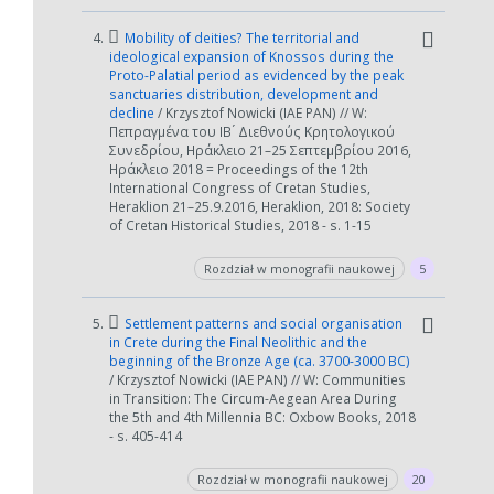
4.
Mobility of deities? The territorial and
ideological expansion of Knossos during the
Proto-Palatial period as evidenced by the peak
sanctuaries distribution, development and
decline
/ Krzysztof Nowicki (IAE PAN) // W:
Πεπραγμένα του ΙΒ ́ Διεθνούς Κρητολογικού
Συνεδρίου, Ηράκλειο 21–25 Σεπτεμβρίου 2016,
Ηράκλειο 2018 = Proceedings of the 12th
International Congress of Cretan Studies,
Heraklion 21–25.9.2016, Heraklion, 2018: Society
of Cretan Historical Studies, 2018 - s. 1-15
Rozdział w monografii naukowej
5
5.
Settlement patterns and social organisation
in Crete during the Final Neolithic and the
beginning of the Bronze Age (ca. 3700-3000 BC)
/ Krzysztof Nowicki (IAE PAN) // W: Communities
in Transition: The Circum-Aegean Area During
W zależności od ilości danych do przetworzenia generowanie pliku
the 5th and 4th Millennia BC: Oxbow Books, 2018
może się wydłużyć.
- s. 405-414
Jeśli generowanie trwa zbyt długo można ograniczyć dane np.
Rozdział w monografii naukowej
20
zmniejszając zakres lat.