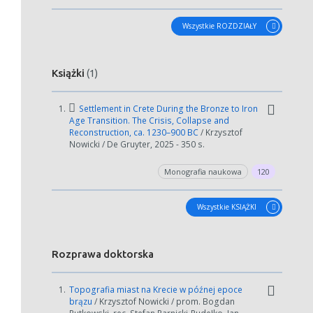
Anuluj
Wszystkie ROZDZIAŁY
Książki
(1)
1.
Settlement in Crete During the Bronze to Iron
Age Transition. The Crisis, Collapse and
Reconstruction, ca. 1230–900 BC
/ Krzysztof
Nowicki / De Gruyter, 2025 - 350 s.
Monografia naukowa
120
Wszystkie KSIĄŻKI
Rozprawa doktorska
1.
Topografia miast na Krecie w późnej epoce
brązu
/ Krzysztof Nowicki / prom. Bogdan