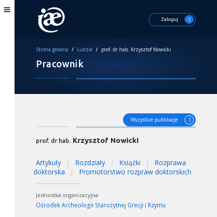
Zaloguj
Strona główna
/
Ludzie
/
prof. dr hab. Krzysztof Nowicki
Pracownik
Wszystkie publikacje
Krzysztof Nowicki
prof. dr hab.
Artykuły
Rozdziały
Książki
Rozprawa
|
|
|
doktorska
Promotorstwo rozpraw doktorskich
|
Jednostka organizacyjna
Ośrodek Archeologii Starożytnej Grecji i Rzymu