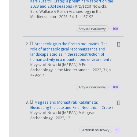
Karfi (Lasithi, Crete): a preliminary report on the
2023 and 2024 seasons
/ Krzysztof Nowicki,
Saro Wallace // Polish Archaeology in the
Mediterranean - 2025, 34, 1, s. 57-92
Artykuł naukowy
100
2.
Archaeology in the Cretan mountains: The
role of archaeological reconnaissance and
landscape studies in the reconstruction of
human activity in a mountainous environment
/
Krzysztof Nowicki (IAE PAN) // Polish
Archaeology in the Mediterranean - 2022, 31, s.
479-517
Artykuł naukowy
100
3.
Magasa and Monastiraki Katalimata:
Elucidating the Late and Final Neolithic in Crete
/
Krzysztof Nowicki (IAE PAN) // Aegean
Archaeology - 2022, 13
Artykuł naukowy
5