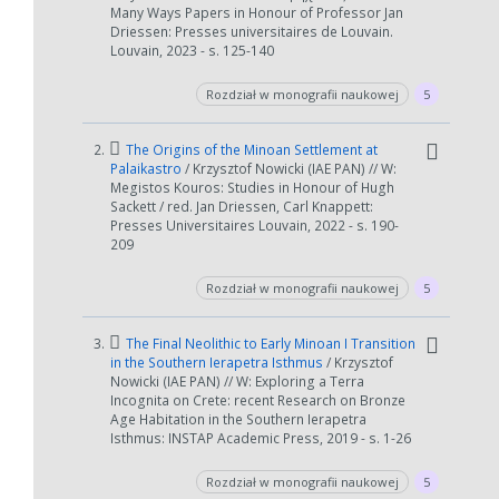
Many Ways Papers in Honour of Professor Jan
Driessen: Presses universitaires de Louvain.
Louvain, 2023 - s. 125-140
Rozdział w monografii naukowej
5
2.
The Origins of the Minoan Settlement at
Palaikastro
/ Krzysztof Nowicki (IAE PAN) // W:
Megistos Kouros: Studies in Honour of Hugh
Sackett / red. Jan Driessen, Carl Knappett:
Presses Universitaires Louvain, 2022 - s. 190-
209
Rozdział w monografii naukowej
5
3.
The Final Neolithic to Early Minoan I Transition
in the Southern Ierapetra Isthmus
/ Krzysztof
Nowicki (IAE PAN) // W: Exploring a Terra
Incognita on Crete: recent Research on Bronze
Age Habitation in the Southern Ierapetra
Isthmus: INSTAP Academic Press, 2019 - s. 1-26
Rozdział w monografii naukowej
5