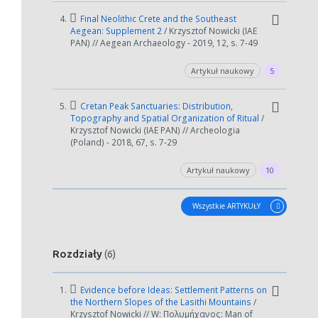
4.
Final Neolithic Crete and the Southeast
Aegean: Supplement 2
/ Krzysztof Nowicki (IAE
PAN) // Aegean Archaeology - 2019, 12, s. 7-49
Artykuł naukowy
5
5.
Cretan Peak Sanctuaries: Distribution,
Topography and Spatial Organization of Ritual
/
Krzysztof Nowicki (IAE PAN) // Archeologia
(Poland) - 2018, 67, s. 7-29
Artykuł naukowy
10
Wszystkie ARTYKUŁY
Rozdziały
(6)
1.
Evidence before Ideas: Settlement Patterns on
the Northern Slopes of the Lasithi Mountains
/
Krzysztof Nowicki // W: Πολυμήχανος: Man of