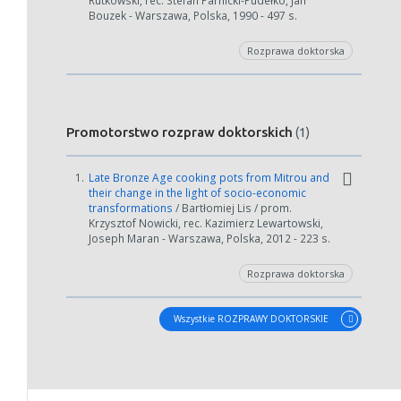
Rutkowski, rec. Stefan Parnicki-Pudełko, Jan
Bouzek - Warszawa, Polska, 1990 - 497 s.
Rozprawa doktorska
Promotorstwo rozpraw doktorskich
(1)
1.
Late Bronze Age cooking pots from Mitrou and
their change in the light of socio-economic
transformations
/ Bartłomiej Lis / prom.
Krzysztof Nowicki, rec. Kazimierz Lewartowski,
Joseph Maran - Warszawa, Polska, 2012 - 223 s.
Rozprawa doktorska
Wszystkie ROZPRAWY DOKTORSKIE