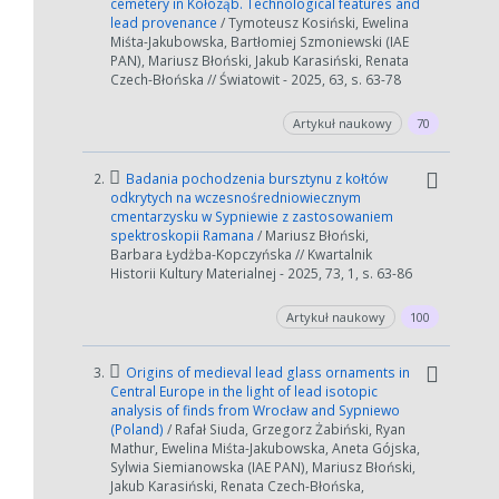
cemetery in Kołoząb. Technological features and
lead provenance
/ Tymoteusz Kosiński, Ewelina
Miśta-Jakubowska, Bartłomiej Szmoniewski (IAE
PAN), Mariusz Błoński, Jakub Karasiński, Renata
Czech-Błońska // Światowit - 2025, 63, s. 63-78
Artykuł naukowy
70
2.
Badania pochodzenia bursztynu z kołtów
odkrytych na wczesnośredniowiecznym
cmentarzysku w Sypniewie z zastosowaniem
spektroskopii Ramana
/ Mariusz Błoński,
Barbara Łydżba-Kopczyńska // Kwartalnik
Historii Kultury Materialnej - 2025, 73, 1, s. 63-86
Artykuł naukowy
100
3.
Origins of medieval lead glass ornaments in
Central Europe in the light of lead isotopic
analysis of finds from Wrocław and Sypniewo
(Poland)
/ Rafał Siuda, Grzegorz Żabiński, Ryan
Mathur, Ewelina Miśta-Jakubowska, Aneta Gójska,
Sylwia Siemianowska (IAE PAN), Mariusz Błoński,
Jakub Karasiński, Renata Czech-Błońska,