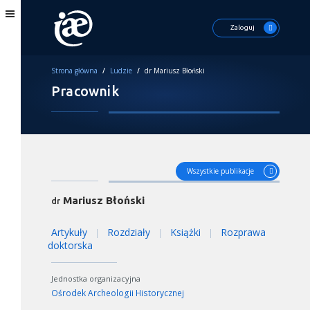
Zaloguj
Strona główna
/
Ludzie
/
dr Mariusz Błoński
Pracownik
Wszystkie publikacje
Mariusz Błoński
dr
Artykuły
Rozdziały
Książki
Rozprawa
|
|
|
doktorska
Jednostka organizacyjna
Ośrodek Archeologii Historycznej