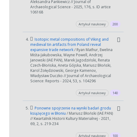
Aleksandra Pankiewicz // Journal of
Archaeological Science - 2025, 176, s. ID artice
106168
Artykuł naukowy
200
4.
Isotopic metal compositions of Viking and
medieval tin artifacts from Poland reveal
expansive trade network
/ Ryan Mathur, Ewelina
Miśta-Jakubowska, Wayne Powell, Andrzej
Janowski (IAE PAN), Marek Jagodziński, Renata
Czech-Błońska, Aneta Gójska, Mariusz Błoński,
Karol Żołędziowski, George Kamenov,
Władysław Duczko // Journal of Archaeological
Science: Reports - 2024, 53, s. 104296
Artykuł naukowy
140
5.
Ponowne spojrzenie na wyniki badań grodu
książęcego w Błoniu
/ Mariusz Błoński (IAE PAN)
// Kwartalnik Historii Kultury Materialnej - 2021,
69, 2, s. 219-234
Artykuł naukowy
100