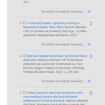
274
Rozdział w monografii naukowej
20
3.
O metodach walki z epidemią cholery w
Nasielsku w latach 1892-1894
/ Mariusz Błoński
// W: Lecznictwo na prowincji. Narracje – źródła –
epidemie: Wydawnictwo Episteme, 2023
Rozdział w monografii naukowej
20
4.
Wybrane zabytki metalowe z grodziska Kalisz-
Zawodzie
/ Mariusz Błoński // W: Gród Kalisz-
Zawodzie we wczesnym średniowieczu / red.
Dorota Cyngot: Instytut Archeologii i Etnologii
Polskiej Akademii Nauk, 2023 - s. 235-262
W zależności od ilości danych do przetworzenia generowanie pliku
może się wydłużyć.
Rozdział w monografii naukowej
20
Jeśli generowanie trwa zbyt długo można ograniczyć dane np.
zmniejszając zakres lat.
5.
Pottery used for wood tar production and
iron smelting found in the Early Medieval
Anuluj
settlement in Grodnia (Poland)
/ Mariusz Błoński
(IAE PAN), Waldemar Andrzej Moszczyński (IAE