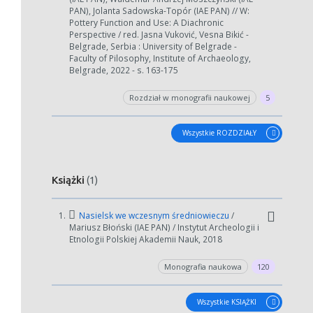
PAN), Jolanta Sadowska-Topór (IAE PAN) // W:
Pottery Function and Use: A Diachronic
Perspective / red. Jasna Vuković, Vesna Bikić -
Belgrade, Serbia : University of Belgrade -
Faculty of Pilosophy, Institute of Archaeology,
Belgrade, 2022 - s. 163-175
Rozdział w monografii naukowej
5
Wszystkie ROZDZIAŁY
Książki
(1)
1.
Nasielsk we wczesnym średniowieczu
/
Mariusz Błoński (IAE PAN) / Instytut Archeologii i
Etnologii Polskiej Akademii Nauk, 2018
Monografia naukowa
120
Wszystkie KSIĄŻKI