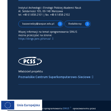
Instytut Archeologii i Etnologii Polskiej Akademii Nauk
Al. Solidarności 105, 00-140 Warszawa
tel. +48 61-858-2101 | fax. +48 61-858-2102
bazawiedzy@iaepan.edu.pl
Redaktorzy
Więcej informacji na temat oprogramowania SINUS
można przeczytać na stronie:
https://dingo.psnc.pl/sinus/
Właściciel projektu
Poznańskie Centrum Superkomputerowo-Sieciowe
Ten serwis działa dzięki oprogramowaniu
SINUS
opracowanemu przez