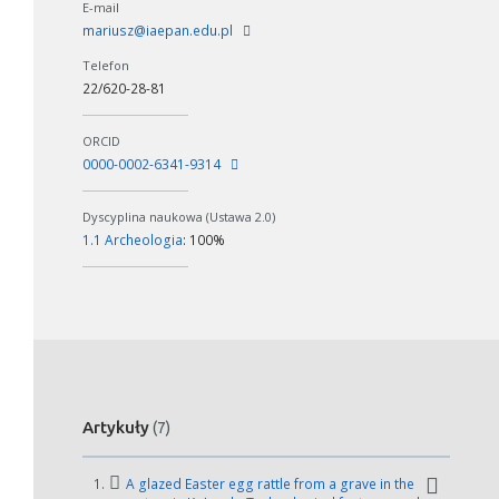
E-mail
mariusz@iaepan.edu.pl
Telefon
22/620-28-81
ORCID
0000-0002-6341-9314
Dyscyplina naukowa (Ustawa 2.0)
1.1 Archeologia
: 100%
Artykuły
(7)
1.
A glazed Easter egg rattle from a grave in the