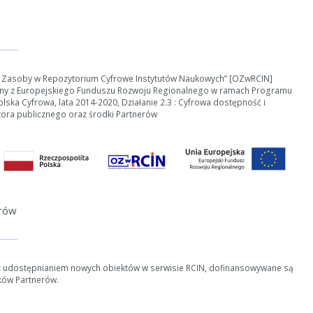
e Zasoby w Repozytorium Cyfrowe Instytutów Naukowych” [OZwRCIN]
ny z Europejskiego Funduszu Rozwoju Regionalnego w ramach Programu
ości od ilości danych do przetworzenia generowanie pliku może się 
ska Cyfrowa, lata 2014-2020, Działanie 2.3 : Cyfrowa dostępność i
tora publicznego oraz środki Partnerów
nerowanie trwa zbyt długo można ograniczyć dane np. zmniejszając za
Anuluj
erów
z udostępnianiem nowych obiektów w serwisie RCIN, dofinansowywane są
ków Partnerów.