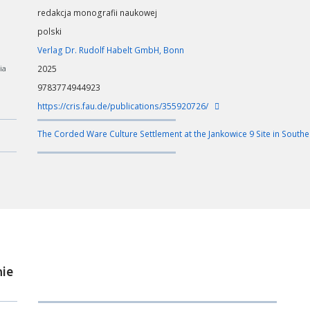
redakcja monografii naukowej
polski
Verlag Dr. Rudolf Habelt GmbH, Bonn
ia
2025
9783774944923
https://cris.fau.de/publications/355920726/
The Corded Ware Culture Settlement at the Jankowice 9 Site in Southe
ie