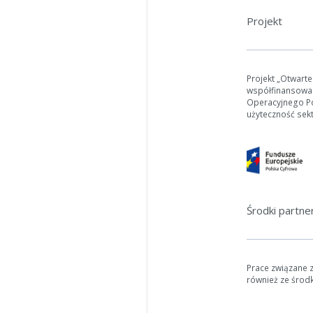
Projekt
Projekt „Otwart
współfinansowa
W zależn
Operacyjnego Pol
użyteczność sek
Jeśli ge
Środki partn
Prace związane 
również ze środ