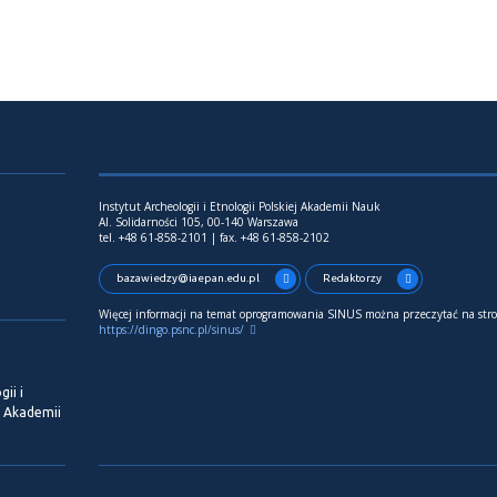
Instytut Archeologii i Etnologii Polskiej Akademii Nauk
Al. Solidarności 105, 00-140 Warszawa
tel. +48 61-858-2101 | fax. +48 61-858-2102
bazawiedzy@iaepan.edu.pl
Redaktorzy
Więcej informacji na temat oprogramowania SINUS można przeczytać na stro
https://dingo.psnc.pl/sinus/
ii i
j Akademii