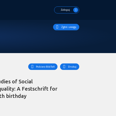
Zaloguj
Zgłoś uwagę
Pobierz BibTeX
Drukuj
dies of Social
ality: A Festschrift for
th birthday