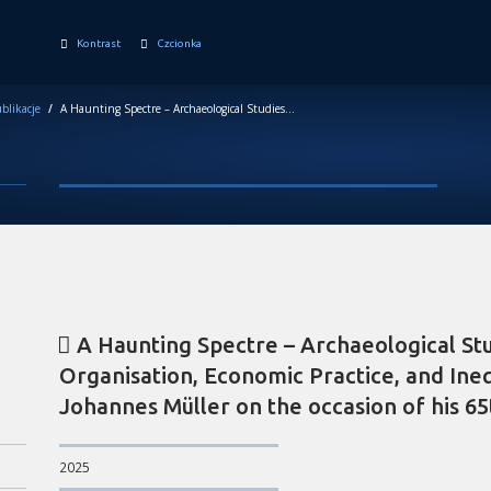
Kontrast
Czcionka
blikacje
/
A Haunting Spectre – Archaeological Studies of Social Organisation, Economic Practice, and Inequality: A Festschrift for Johannes Müller on the occasion of his 65th birthday
A Haunting Spectre – Archaeological Stu
Organisation, Economic Practice, and Inequ
Johannes Müller on the occasion of his 65
2025