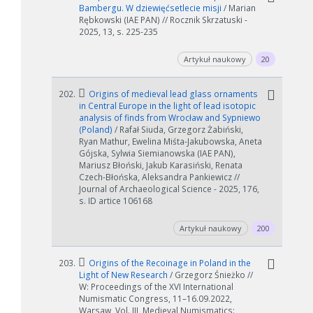
Bambergu. W dziewięćsetlecie misji
/ Marian
Rębkowski (IAE PAN) // Rocznik Skrzatuski -
2025, 13, s. 225-235
Artykuł naukowy
20
202.
Origins of medieval lead glass ornaments
in Central Europe in the light of lead isotopic
analysis of finds from Wrocław and Sypniewo
(Poland)
/ Rafał Siuda, Grzegorz Żabiński,
Ryan Mathur, Ewelina Miśta-Jakubowska, Aneta
Gójska, Sylwia Siemianowska (IAE PAN),
Mariusz Błoński, Jakub Karasiński, Renata
Czech-Błońska, Aleksandra Pankiewicz //
Journal of Archaeological Science - 2025, 176,
s. ID artice 106168
Artykuł naukowy
200
203.
Origins of the Recoinage in Poland in the
Light of New Research
/ Grzegorz Śnieżko //
W: Proceedings of the XVI International
Numismatic Congress, 11–16.09.2022,
Warsaw, Vol. III, Medieval Numismatics: