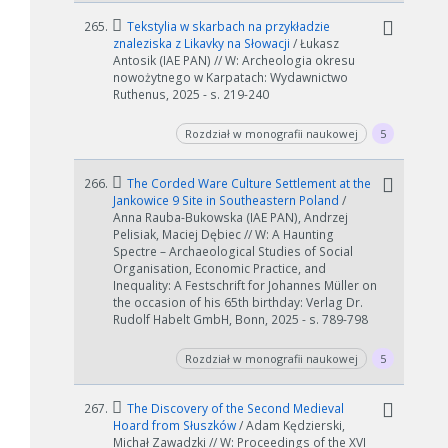
265.
Tekstylia w skarbach na przykładzie
znaleziska z Likavky na Słowacji
/ Łukasz
Antosik (IAE PAN) // W: Archeologia okresu
nowożytnego w Karpatach: Wydawnictwo
Ruthenus, 2025 - s. 219-240
Rozdział w monografii naukowej
5
266.
The Corded Ware Culture Settlement at the
Jankowice 9 Site in Southeastern Poland
/
Anna Rauba-Bukowska (IAE PAN), Andrzej
Pelisiak, Maciej Dębiec // W: A Haunting
Spectre – Archaeological Studies of Social
Organisation, Economic Practice, and
Inequality: A Festschrift for Johannes Müller on
the occasion of his 65th birthday: Verlag Dr.
Rudolf Habelt GmbH, Bonn, 2025 - s. 789-798
Rozdział w monografii naukowej
5
267.
The Discovery of the Second Medieval
Hoard from Słuszków
/ Adam Kędzierski,
Michał Zawadzki // W: Proceedings of the XVI