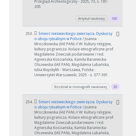
Przegląd Archeologiczny - 2025, 73, s. 181-
205
Artykuł naukowy
100
253.
Śmierć nieświeckiego zwierzęcia. Dyskursy
o uboju rytualnym w Polsce
/ Joanna
Mroczkowska (IAE PAN) // W: Kultury religijne,
kultury pogranicza. Kolaże etnograficzne prof.
Magdalenie Zowczak podarowane / red.
Agnieszka Kościańska, Kamila Baraniecka-
Olszewska (IAE PAN), Magdalena Lubańska,
Iuliia Buyskykh - Warszawa, Polska :
Uniwersytet Warszawski, 2025 - s. 377-391
Rozdział w monografii naukowej
20
254.
Śmierć nieświeckiego zwierzęcia. Dyskursy
o uboju rytualnym w Polsce
/ Joanna
Mroczkowska (IAE PAN) // W: Kultury religijne,
kultury pogranicza. Kolaże etnograficzne prof.
Magdalenie Zowczak podarowane / red.
Agnieszka Kościańska, Kamila Baraniecka-
Olszewska (IAE PAN), Magdalena Lubańska,