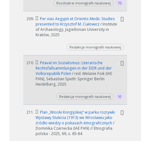
Rozdział w monografii naukowej
75
209.
Per vias Aegypti et Orientis Medii. Studies
presented to Krzysztof M. Ciałowicz
/ Institute
of Archaeology, Jagiellonian University in
Kraków, 2025
Redakcja monografii naukowej
210.
Pitaval im Sozialismus: Literarische
Rechtsfallsammlungen in der DDR und der
Volksrepublik Polen
/ red. Melanie Foik (IAE
PAN), Sebastian Speth: Springer Berlin
Heidelberg, 2025
Redakcja monografii naukowej
10
211.
Plan „Wioski Kongijskiej” w parku rozrywki
Wystawy Stulecia (1913) we Wrocławiu jako
źródło wiedzy o pokazach etnograficznych
/
Dominika Czarnecka (IAE PAN) // Etnografia
polska - 2025, 69, s. 65-84