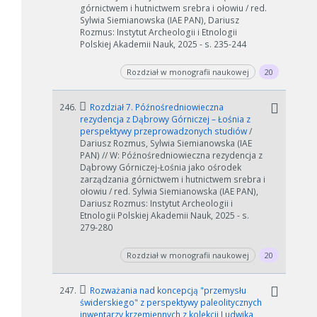
górnictwem i hutnictwem srebra i ołowiu / red.
Sylwia Siemianowska (IAE PAN), Dariusz
Rozmus: Instytut Archeologii i Etnologii
Polskiej Akademii Nauk, 2025 - s. 235-244
Rozdział w monografii naukowej
20
246.
Rozdział 7. Późnośredniowieczna
rezydencja z Dąbrowy Górniczej – Łośnia z
perspektywy przeprowadzonych studiów
/
Dariusz Rozmus, Sylwia Siemianowska (IAE
PAN) // W: Późnośredniowieczna rezydencja z
Dąbrowy Górniczej-Łośnia jako ośrodek
zarządzania górnictwem i hutnictwem srebra i
ołowiu / red. Sylwia Siemianowska (IAE PAN),
Dariusz Rozmus: Instytut Archeologii i
Etnologii Polskiej Akademii Nauk, 2025 - s.
279-280
Rozdział w monografii naukowej
20
247.
Rozważania nad koncepcją "przemysłu
świderskiego" z perspektywy paleolitycznych
inwentarzy krzemiennych z kolekcji Ludwika