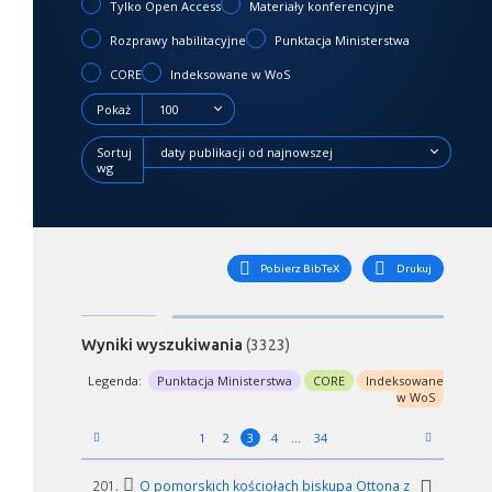
Tylko Open Access
Materiały konferencyjne
Rozprawy habilitacyjne
Punktacja Ministerstwa
CORE
Indeksowane w WoS
Pokaż
100
Sortuj
daty publikacji od najnowszej
wg
Pobierz BibTeX
Drukuj
Wyniki wyszukiwania
(3323)
Legenda:
Punktacja Ministerstwa
CORE
Indeksowane
w WoS
1
2
3
4
34
201.
O pomorskich kościołach biskupa Ottona z