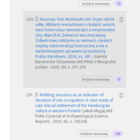
Artykuł naukowy
70
230.
Recenzja: Petr Wohlmuth red. Vojáci věčné
války. Militární reenactment v českých zemích
mezi historickou rekonstrukcí a nevyřízenými
účty dějin [Pol. Żołnierze wiecznej wojny.
Odtwórstwo militarne na ziemiach czeskich
między rekonstrukcją historyczną a nie a
niedomkniętymi sprawami przeszłości],
Praha: Karolinum, 2024, ss. 491.
/ Kamila
Baraniecka-Olszewska (IAE PAN) // Etnografia
polska - 2025, 69, s. 231-233
Artykuł naukowy
70
231.
Refitting structure as an indicator of
duration of site occupation. A case study of
Late Glacial settlement of the Hamburgian
culture in western Poland
/ Jakub Mugaj (IAE
PAN) // Journal of Archaeological Science:
Reports - 2025, 65, s. 105238
Artykuł naukowy
140