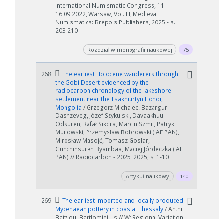
International Numismatic Congress, 11–
16.09.2022, Warsaw, Vol. III, Medieval
Numismatics: Brepols Publishers, 2025 - s.
203-210
Rozdział w monografii naukowej
75
268.
The earliest Holocene wanderers through
the Gobi Desert evidenced by the
radiocarbon chronology of the lakeshore
settlement near the Tsakhiurtyn Hondi,
Mongolia
/ Grzegorz Michalec, Bazargur
Dashzeveg, Józef Szykulski, Davaakhuu
Odsuren, Rafał Sikora, Marcin Szmit, Patryk
Munowski, Przemysław Bobrowski (IAE PAN),
Mirosław Masojć, Tomasz Goslar,
Gunchinsuren Byambaa, Maciej Jórdeczka (IAE
PAN) // Radiocarbon - 2025, 2025, s. 1-10
Artykuł naukowy
140
269.
The earliest imported and locally produced
Mycenaean pottery in coastal Thessaly
/ Anthi
Batziou, Bartłomiej Lis // W: Regional Variation