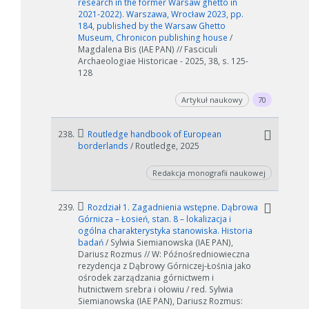
research in the former Warsaw ghetto in
2021-2022). Warszawa, Wrocław 2023, pp.
184, published by the Warsaw Ghetto
Museum, Chronicon publishing house
/
W zależności od ilości danych do przetworzenia generowanie pliku
Magdalena Bis (IAE PAN) // Fasciculi
może się wydłużyć.
Archaeologiae Historicae - 2025, 38, s. 125-
128
Jeśli generowanie trwa zbyt długo można ograniczyć dane np.
zmniejszając zakres lat.
Artykuł naukowy
70
Anuluj
238.
Routledge handbook of European
borderlands
/ Routledge, 2025
Redakcja monografii naukowej
239.
Rozdział 1. Zagadnienia wstępne. Dąbrowa
Górnicza – Łosień, stan. 8 – lokalizacja i
ogólna charakterystyka stanowiska. Historia
badań
/ Sylwia Siemianowska (IAE PAN),
Dariusz Rozmus // W: Późnośredniowieczna
rezydencja z Dąbrowy Górniczej-Łośnia jako
ośrodek zarządzania górnictwem i
hutnictwem srebra i ołowiu / red. Sylwia
Siemianowska (IAE PAN), Dariusz Rozmus: