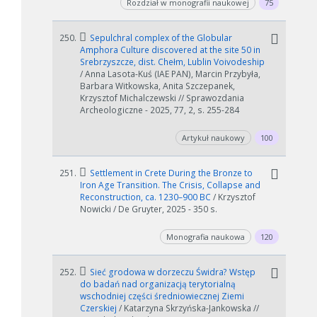
Rozdział w monografii naukowej
75
250.
Sepulchral complex of the Globular
Amphora Culture discovered at the site 50 in
Srebrzyszcze, dist. Chełm, Lublin Voivodeship
/ Anna Lasota-Kuś (IAE PAN), Marcin Przybyła,
Barbara Witkowska, Anita Szczepanek,
Krzysztof Michalczewski // Sprawozdania
Archeologiczne - 2025, 77, 2, s. 255-284
Artykuł naukowy
100
251.
Settlement in Crete During the Bronze to
Iron Age Transition. The Crisis, Collapse and
Reconstruction, ca. 1230–900 BC
/ Krzysztof
Nowicki / De Gruyter, 2025 - 350 s.
Monografia naukowa
120
252.
Sieć grodowa w dorzeczu Świdra? Wstęp
do badań nad organizacją terytorialną
wschodniej części średniowiecznej Ziemi
Czerskiej
/ Katarzyna Skrzyńska-Jankowska //