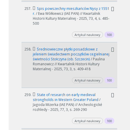
257.
Spis powszechny mieszkańców Nysy z 1551
r.
/ Ewa Wółkiewicz (IAE PAN) // Kwartalnik
Historii Kultury Materialnej - 2025, 73, 4, s. 485-
500
Artykuł naukowy
100
258.
Średniowieczne płytki posadzkowe z
jeleniem świadectwem początków cegielnianej
świetności Stołczyna (ob. Szczecin)
/ Paulina
Romanowicz // Kwartalnik Historii Kultury
Materialnej - 2025, 73, 3, s. 409-418
Artykuł naukowy
100
259.
State of research on early medieval
strongholds in Western Greater Poland
/
Jagoda Mizerka (IAE PAN) // Archeologické
rozhledy - 2025, 77, 3, s. 269-290
Artykuł naukowy
100