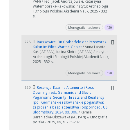
PAN) / red. Jacek Andrzejowski, Katarzyna
Watemborska-Rakowska: Instytut Archeologii
i Etnologii Polskiej Akademii Nauk, 2025 - 332
s.
Monografia naukowa
120
228.
Raczkowice. Ein Gräberfeld der Przeworsk-
Kultur im Pilica-Warthe-Gebiet
/ Anna Lasota-
Kuś (IAE PAN), Kalina Skóra (IAE PAN) / Instytut
Archeologii i Etnologii Polskiej Akademii Nauk,
2025 - 332 s.
Monografia naukowa
120
229.
Recenzja: Kaarina Aitamurto i Ross
Downing, red., Germanic and Slavic
Paganisms: Security Threats and Resiliency
[pol. Germańskie i słowiańskie pogaństwa:
zagrożenia bezpieczeństwa i odporność], US:
Bloomsbury, 2024, ss. 306.
/ Kamila
Baraniecka-Olszewska (IAE PAN) // Etnografia
polska - 2025, 69, s. 235-237