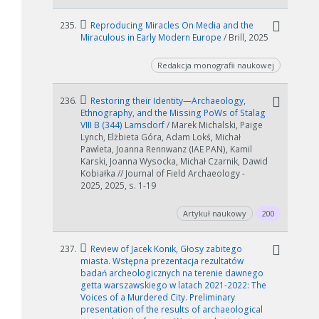
235.
Reproducing Miracles On Media and the
Miraculous in Early Modern Europe
/ Brill, 2025
Redakcja monografii naukowej
236.
Restoring their Identity—Archaeology,
Ethnography, and the Missing PoWs of Stalag
VIII B (344) Lamsdorf
/ Marek Michalski, Paige
Lynch, Elżbieta Góra, Adam Lokś, Michał
Pawleta, Joanna Rennwanz (IAE PAN), Kamil
Karski, Joanna Wysocka, Michał Czarnik, Dawid
Kobiałka // Journal of Field Archaeology -
2025, 2025, s. 1-19
Artykuł naukowy
200
237.
Review of Jacek Konik, Głosy zabitego
miasta. Wstępna prezentacja rezultatów
badań archeologicznych na terenie dawnego
getta warszawskiego w latach 2021-2022: The
Voices of a Murdered City. Preliminary
presentation of the results of archaeological