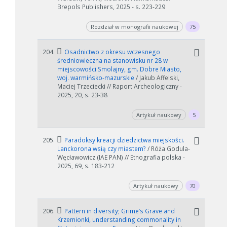
Brepols Publishers, 2025 - s. 223-229
Rozdział w monografii naukowej
75
204.
Osadnictwo z okresu wczesnego
średniowieczna na stanowisku nr 28 w
miejscowości Smolajny, gm. Dobre Miasto,
woj. warmińsko-mazurskie
/ Jakub Affelski,
Maciej Trzeciecki // Raport Archeologiczny -
2025, 20, s. 23-38
Artykuł naukowy
5
205.
Paradoksy kreacji dziedzictwa miejskości.
Lanckorona wsią czy miastem?
/ Róża Godula-
Węcławowicz (IAE PAN) // Etnografia polska -
2025, 69, s. 183-212
Artykuł naukowy
70
206.
Pattern in diversity; Grime’s Grave and
Krzemionki, understanding commonality in