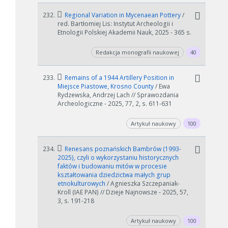
232.
Regional Variation in Mycenaean Pottery
/
red. Bartłomiej Lis: Instytut Archeologii i
Etnologii Polskiej Akademii Nauk, 2025 - 365 s.
Redakcja monografii naukowej
40
233.
Remains of a 1944 Artillery Position in
Miejsce Piastowe, Krosno County
/ Ewa
Rydzewska, Andrzej Lach // Sprawozdania
Archeologiczne - 2025, 77, 2, s. 611-631
Artykuł naukowy
100
234.
Renesans poznańskich Bambrów (1993-
2025), czyli o wykorzystaniu historycznych
faktów i budowaniu mitów w procesie
kształtowania dziedzictwa małych grup
etnokulturowych
/ Agnieszka Szczepaniak-
Kroll (IAE PAN) // Dzieje Najnowsze - 2025, 57,
3, s. 191-218
Artykuł naukowy
100