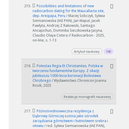
215.
Possibilities and limitations of new
radiocarbon dating for the Maucallacta site,
dep. Arequipa, Peru
/ Maciej Sobczyk, Sylwia
Siemianowska (IAE PAN), Jan Kłaput, Jacek
Pawlyta, Andrzej Z Rakowski, Santiago
Ancapichun, Dominika Sieczkowska-Jacyna,
Claudio Olaya Cotera // Radiocarbon - 2025,
on-line, s. 1-13
Artykuł naukowy
140
216.
Potestas Regia Et Christianitas. Polska w
tworzeniu fundamentów Europy. Z okazji
jubileuszu 1000-lecia koronacji Bolesława
Chrobrego
/ Wydawnictwo Chronicon Joanna
Rosik, 2025
Redakcja monografii naukowej
217.
Późnośredniowieczna rezydencja z
Dąbrowy Górniczej-Łośnia jako ośrodek
zarządzania górnictwem i hutnictwem srebra i
ołowiu
/ red. Sylwia Siemianowska (IAE PAN),