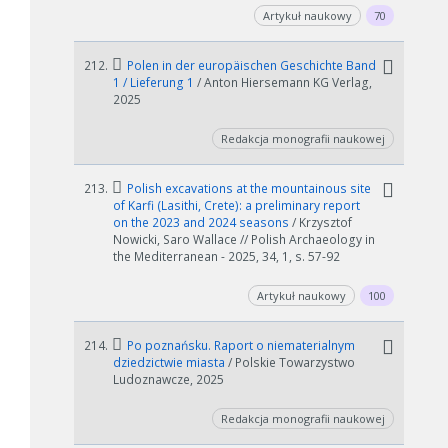
Artykuł naukowy
70
212.
Polen in der europäischen Geschichte Band
1 / Lieferung 1
/ Anton Hiersemann KG Verlag,
2025
Redakcja monografii naukowej
213.
Polish excavations at the mountainous site
of Karfi (Lasithi, Crete): a preliminary report
on the 2023 and 2024 seasons
/ Krzysztof
Nowicki, Saro Wallace // Polish Archaeology in
the Mediterranean - 2025, 34, 1, s. 57-92
Artykuł naukowy
100
214.
Po poznańsku. Raport o niematerialnym
dziedzictwie miasta
/ Polskie Towarzystwo
Ludoznawcze, 2025
Redakcja monografii naukowej