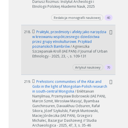
Dariusz Rozmus: Instytut Archeologii i
Etnologii Polskiej Akademii Nauk, 2025
Redakcja monografii naukowej
40
218.
Praktyki, przedmioty i afekty jako narzędzia
w kreowaniu współczesnego dziedzictwa
przez grupy etnokulturowe. Przykład
poznańskich Bambrów
/ Agnieszka
Szczepaniak-Kroll (IAE PAN) // Journal of Urban
Ethnology - 2025, 23, -, s. 109-131
Artykuł naukowy
70
219.
Prehistoric communities of the Altai and
Gobi in the light of Mongolian-Polish research
in south-central Mongolia
/ Enkhtaivan
Namjilmaa, Przemysław Bobrowski (IAE PAN),
Marcin Szmit, Mirosław Masojć, Byambaa
Gunchinsuren, Davaakhuu Odsuren, Rafał
Sikora, Józef Szykulski, Patryk Muntowski,
Maciej Jórdeczka (IAE PAN), Grzegorz
Michalec, Bazargur Dashzeveg // Studia
Archaeologica - 2025, 47, 3, s. 35-46