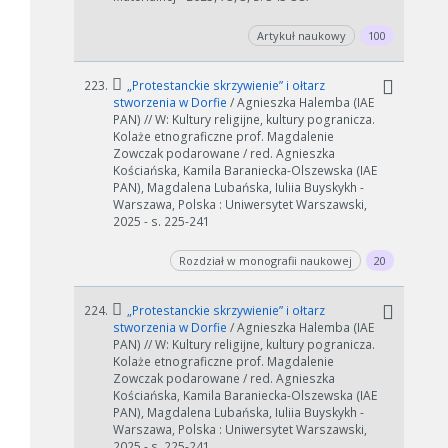
Artykuł naukowy
100
223.
„Protestanckie skrzywienie” i ołtarz
stworzenia w Dorfie
/ Agnieszka Halemba (IAE
PAN) // W: Kultury religijne, kultury pogranicza.
Kolaże etnograficzne prof. Magdalenie
Zowczak podarowane / red. Agnieszka
Kościańska, Kamila Baraniecka-Olszewska (IAE
PAN), Magdalena Lubańska, Iuliia Buyskykh -
Warszawa, Polska : Uniwersytet Warszawski,
2025 - s. 225-241
Rozdział w monografii naukowej
20
224.
„Protestanckie skrzywienie” i ołtarz
stworzenia w Dorfie
/ Agnieszka Halemba (IAE
PAN) // W: Kultury religijne, kultury pogranicza.
Kolaże etnograficzne prof. Magdalenie
Zowczak podarowane / red. Agnieszka
Kościańska, Kamila Baraniecka-Olszewska (IAE
PAN), Magdalena Lubańska, Iuliia Buyskykh -
Warszawa, Polska : Uniwersytet Warszawski,
2025 - s. 225-241