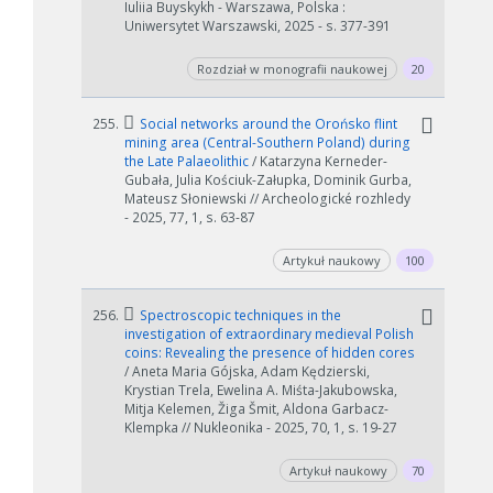
Iuliia Buyskykh - Warszawa, Polska :
Uniwersytet Warszawski, 2025 - s. 377-391
Rozdział w monografii naukowej
20
255.
Social networks around the Orońsko flint
mining area (Central-Southern Poland) during
the Late Palaeolithic
/ Katarzyna Kerneder-
Gubała, Julia Kościuk-Załupka, Dominik Gurba,
Mateusz Słoniewski // Archeologické rozhledy
- 2025, 77, 1, s. 63-87
Artykuł naukowy
100
256.
Spectroscopic techniques in the
investigation of extraordinary medieval Polish
coins: Revealing the presence of hidden cores
/ Aneta Maria Gójska, Adam Kędzierski,
Krystian Trela, Ewelina A. Miśta-Jakubowska,
Mitja Kelemen, Žiga Šmit, Aldona Garbacz-
Klempka // Nukleonika - 2025, 70, 1, s. 19-27
Artykuł naukowy
70