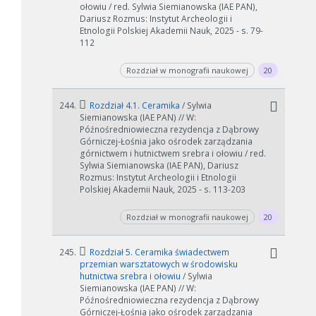
ołowiu / red. Sylwia Siemianowska (IAE PAN),
Dariusz Rozmus: Instytut Archeologii i
Etnologii Polskiej Akademii Nauk, 2025 - s. 79-
112
Rozdział w monografii naukowej
20
244.
Rozdział 4.1. Ceramika
/ Sylwia
Siemianowska (IAE PAN) // W:
Późnośredniowieczna rezydencja z Dąbrowy
Górniczej-Łośnia jako ośrodek zarządzania
górnictwem i hutnictwem srebra i ołowiu / red.
Sylwia Siemianowska (IAE PAN), Dariusz
Rozmus: Instytut Archeologii i Etnologii
Polskiej Akademii Nauk, 2025 - s. 113-203
Rozdział w monografii naukowej
20
245.
Rozdział 5. Ceramika świadectwem
przemian warsztatowych w środowisku
hutnictwa srebra i ołowiu
/ Sylwia
Siemianowska (IAE PAN) // W:
Późnośredniowieczna rezydencja z Dąbrowy
Górniczej-Łośnia jako ośrodek zarządzania