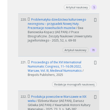
Artykuł naukowy
5
220.
Problematyka dziedzictwa kulturowego
neoregionu – przypadek Nowej Huty.
Prezentacje nowohuckich muzeów
/ Ewa
Baniowska-Kopacz (IAE PAN) // Prace
Etnograficzne. Zeszyty Naukowe Uniwersytetu
Jagiellońskiego - 2025, 52, s. 69-93
Artykuł naukowy
70
221.
Proceedings of the XVI International
Numismatic Congress, 11–16.09.2022,
Warsaw, Vol. III, Medieval Numismatics
/
Brepols Publishers, 2025
Redakcja monografii naukowej
222.
Produkcja powozów w Warszawie w XIX
wieku
/ Elżbieta Mazur (IAE PAN), Dariusz
Główka (IAE PAN) // Kwartalnik Historii Kultury
Materialnej - 2025, 73, 3, s. 345-387