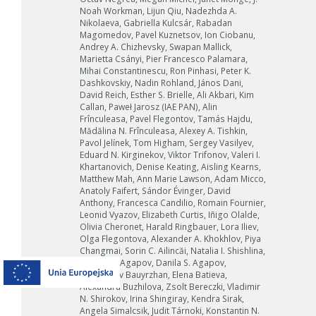
Noah Workman, Lijun Qiu, Nadezhda A.
Nikolaeva, Gabriella Kulcsár, Rabadan
Magomedov, Pavel Kuznetsov, Ion Ciobanu,
Andrey A. Chizhevsky, Swapan Mallick,
Marietta Csányi, Pier Francesco Palamara,
Mihai Constantinescu, Ron Pinhasi, Peter K.
Dashkovskiy, Nadin Rohland, János Dani,
David Reich, Esther S. Brielle, Ali Akbari, Kim
Callan, Paweł Jarosz (IAE PAN), Alin
Frînculeasa, Pavel Flegontov, Tamás Hajdu,
Mădălina N. Frînculeasa, Alexey A. Tishkin,
Pavol Jelínek, Tom Higham, Sergey Vasilyev,
Eduard N. Kirginekov, Viktor Trifonov, Valeri I.
Khartanovich, Denise Keating, Aisling Kearns,
Matthew Mah, Ann Marie Lawson, Adam Micco,
Anatoly Faifert, Sándor Évinger, David
Anthony, Francesca Candilio, Romain Fournier,
Leonid Vyazov, Elizabeth Curtis, Iñigo Olalde,
Olivia Cheronet, Harald Ringbauer, Lora Iliev,
Olga Flegontova, Alexander A. Khokhlov, Piya
Changmai, Sorin C. Ailincăi, Natalia I. Shishlina,
Sergey A. Agapov, Danila S. Agapov,
Baitanayev Bauyrzhan, Elena Batieva,
Alexandra Buzhilova, Zsolt Bereczki, Vladimir
N. Shirokov, Irina Shingiray, Kendra Sirak,
Angela Simalcsik, Judit Tárnoki, Konstantin N.