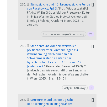
260.
Steinzeitliche und frühbronzezeitliche Funde
von Raczkowice, Fpl. 3
/ Piotr Włodarczak (IAE
PAN) // W: Ein Gräberfeld der Przeworsk-Kultur
im Pilica-Warthe-Gebiet: Instytut Archeologii i
Etnologii Polskiej Akademii Nauk, 2025 - s.
265-270
Rozdział w monografii naukowej
20
261.
Steppenfauna oder ein wertvoller
politischer Partner? Anmerkungen zur
Wahrnehmung der Nomaden der
Schwarzmeersteppe seitens der
byzantinischen Elitenvom 10. bis zum 12.
Jahrhundert
/ Aleksander Paroń (IAE PAN) //
Jahrbuch des Wissenschaftlichen Zentrums
der Polnischen Akademie der Wissenschaften
in Wien - 2025, 13, s. 135-151
Artykuł naukowy
5
262.
Strukturelle und technologische
Beobachtungen an ausgewählten