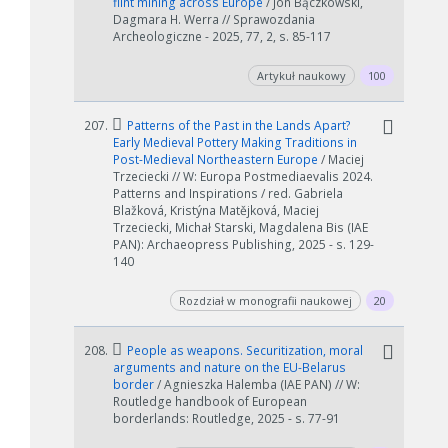
flint mining across Europe
/ Jon Bączkowski,
Dagmara H. Werra // Sprawozdania
Archeologiczne - 2025, 77, 2, s. 85-117
Artykuł naukowy
100
207.
Patterns of the Past in the Lands Apart?
Early Medieval Pottery Making Traditions in
Post-Medieval Northeastern Europe
/ Maciej
Trzeciecki // W: Europa Postmediaevalis 2024.
Patterns and Inspirations / red. Gabriela
Blažková, Kristýna Matějková, Maciej
Trzeciecki, Michał Starski, Magdalena Bis (IAE
PAN): Archaeopress Publishing, 2025 - s. 129-
140
Rozdział w monografii naukowej
20
208.
People as weapons. Securitization, moral
arguments and nature on the EU-Belarus
border
/ Agnieszka Halemba (IAE PAN) // W:
Routledge handbook of European
borderlands: Routledge, 2025 - s. 77-91