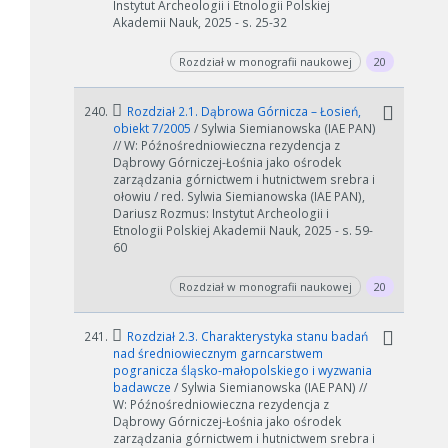
Instytut Archeologii i Etnologii Polskiej
Akademii Nauk, 2025 - s. 25-32
Rozdział w monografii naukowej
20
240.
Rozdział 2.1. Dąbrowa Górnicza – Łosień,
obiekt 7/2005
/ Sylwia Siemianowska (IAE PAN)
// W: Późnośredniowieczna rezydencja z
Dąbrowy Górniczej-Łośnia jako ośrodek
zarządzania górnictwem i hutnictwem srebra i
ołowiu / red. Sylwia Siemianowska (IAE PAN),
Dariusz Rozmus: Instytut Archeologii i
Etnologii Polskiej Akademii Nauk, 2025 - s. 59-
60
Rozdział w monografii naukowej
20
241.
Rozdział 2.3. Charakterystyka stanu badań
nad średniowiecznym garncarstwem
pogranicza śląsko-małopolskiego i wyzwania
badawcze
/ Sylwia Siemianowska (IAE PAN) //
W: Późnośredniowieczna rezydencja z
Dąbrowy Górniczej-Łośnia jako ośrodek
zarządzania górnictwem i hutnictwem srebra i