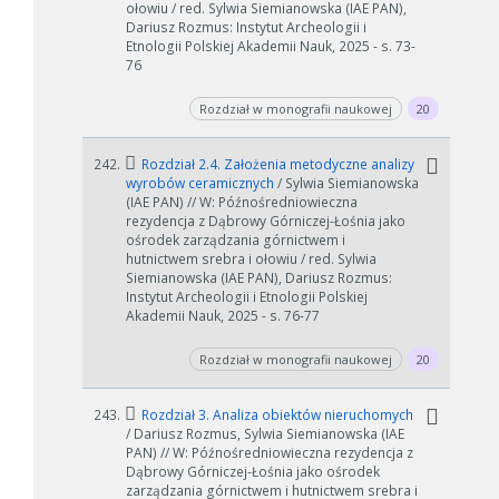
ołowiu / red. Sylwia Siemianowska (IAE PAN),
Dariusz Rozmus: Instytut Archeologii i
Etnologii Polskiej Akademii Nauk, 2025 - s. 73-
76
Rozdział w monografii naukowej
20
242.
Rozdział 2.4. Założenia metodyczne analizy
wyrobów ceramicznych
/ Sylwia Siemianowska
(IAE PAN) // W: Późnośredniowieczna
rezydencja z Dąbrowy Górniczej-Łośnia jako
ośrodek zarządzania górnictwem i
hutnictwem srebra i ołowiu / red. Sylwia
Siemianowska (IAE PAN), Dariusz Rozmus:
Instytut Archeologii i Etnologii Polskiej
Akademii Nauk, 2025 - s. 76-77
Rozdział w monografii naukowej
20
243.
Rozdział 3. Analiza obiektów nieruchomych
/ Dariusz Rozmus, Sylwia Siemianowska (IAE
PAN) // W: Późnośredniowieczna rezydencja z
Dąbrowy Górniczej-Łośnia jako ośrodek
zarządzania górnictwem i hutnictwem srebra i