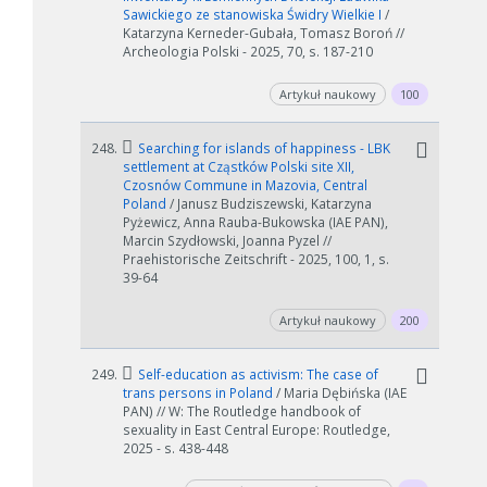
Sawickiego ze stanowiska Świdry Wielkie I
/
Katarzyna Kerneder-Gubała, Tomasz Boroń //
Archeologia Polski - 2025, 70, s. 187-210
Artykuł naukowy
100
248.
Searching for islands of happiness - LBK
settlement at Cząstków Polski site XII,
Czosnów Commune in Mazovia, Central
Poland
/ Janusz Budziszewski, Katarzyna
Pyżewicz, Anna Rauba-Bukowska (IAE PAN),
Marcin Szydłowski, Joanna Pyzel //
Praehistorische Zeitschrift - 2025, 100, 1, s.
39-64
Artykuł naukowy
200
249.
Self-education as activism: The case of
trans persons in Poland
/ Maria Dębińska (IAE
PAN) // W: The Routledge handbook of
sexuality in East Central Europe: Routledge,
2025 - s. 438-448