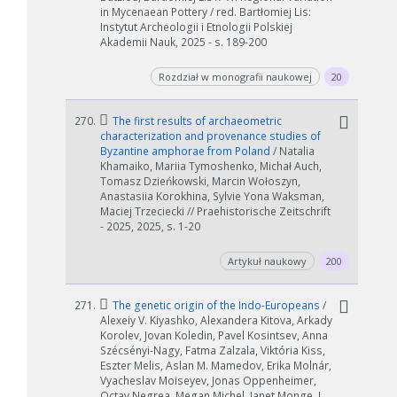
in Mycenaean Pottery / red. Bartłomiej Lis:
Instytut Archeologii i Etnologii Polskiej
Akademii Nauk, 2025 - s. 189-200
Rozdział w monografii naukowej
20
270.
The first results of archaeometric
characterization and provenance studies of
Byzantine amphorae from Poland
/ Natalia
Khamaiko, Mariia Tymoshenko, Michał Auch,
Tomasz Dzieńkowski, Marcin Wołoszyn,
Anastasiia Korokhina, Sylvie Yona Waksman,
Maciej Trzeciecki // Praehistorische Zeitschrift
- 2025, 2025, s. 1-20
Artykuł naukowy
200
271.
The genetic origin of the Indo-Europeans
/
Alexeiy V. Kiyashko, Alexandera Kitova, Arkady
Korolev, Jovan Koledin, Pavel Kosintsev, Anna
Szécsényi-Nagy, Fatma Zalzala, Viktória Kiss,
Eszter Melis, Aslan M. Mamedov, Erika Molnár,
Vyacheslav Moiseyev, Jonas Oppenheimer,
Octav Negrea, Megan Michel, Janet Monge, J.