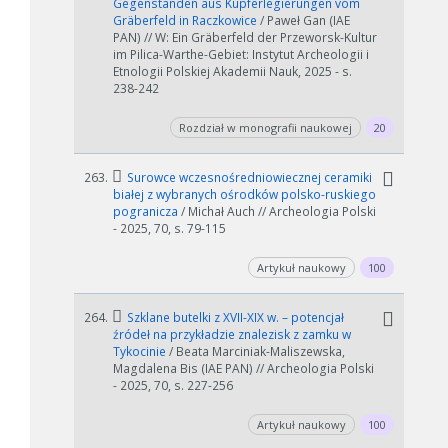
Gegenständen aus Kupferlegierungen vom
Gräberfeld in Raczkowice
/ Paweł Gan (IAE
PAN) // W: Ein Gräberfeld der Przeworsk-Kultur
im Pilica-Warthe-Gebiet: Instytut Archeologii i
Etnologii Polskiej Akademii Nauk, 2025 - s.
238-242
Rozdział w monografii naukowej
20
263.
Surowce wczesnośredniowiecznej ceramiki
białej z wybranych ośrodków polsko-ruskiego
pogranicza
/ Michał Auch // Archeologia Polski
- 2025, 70, s. 79-115
Artykuł naukowy
100
264.
Szklane butelki z XVII-XIX w. – potencjał
źródeł na przykładzie znalezisk z zamku w
Tykocinie
/ Beata Marciniak-Maliszewska,
Magdalena Bis (IAE PAN) // Archeologia Polski
- 2025, 70, s. 227-256
Artykuł naukowy
100